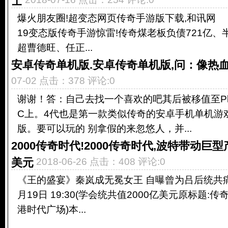
爆火朋友圈!超变态网页传奇手游版下载,和讯网 201
19变态版传奇手游惊雷!传奇煤老板负债721亿、
超曹德旺、任正...
安卓传奇单机版.安卓传奇单机版,问：像热
07-02 点击：378 评论:0
谢谢！答：自己去找一个喜欢的吧其后被移值至PlaySta
C上。4代也是第一款类似传奇的安卓手机单机游
版。要可以玩的 别拿假的来忽悠人，并...
2000传奇时代!2000传奇时代,波特带动巨型
美元
2018-06-26 点击：408 评论:0
《王的盛宴》秦岚成无冕女王 自曝曾为吕后统共痛哭
月19日 19:30(学会统共值2000亿美元原标题
港时代广场)本...