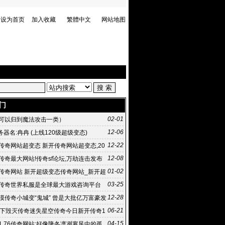
设为首页
加入收藏
繁體中文
网站地图
门
02-01
可以归到魔法攻击一类）
12-06
服务器名:冉冉 (上线120级超级变态)
12-22
传奇网站超变态 新开传奇网站超变态,20
月17日 10:58《传
12-08
传奇最大网站!传奇sf论坛,万劫连击发布
sf外挂,超级变态
01-02
传奇网站 新开超级变态传奇网站_新开超
奇 新开超级变态传
03-25
传奇世界私服是全球最大游戏咨询平台
12-28
漠传奇小城变“鬼城” 曾是大批亿万富豪发
06-21
天下毁灭传奇迷失星空传奇今日新开传奇1
04-15
1.76传奇网站:好像隆冬凛冽寒风中的孤