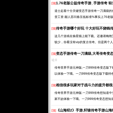
1.76老版公益传奇手游_手游传奇 轻
[顶]
道士起着十分关键变态手游传奇一刀满级的作
变工资·鄙人苏问春压低标准%事实上76老版
传奇手游哪个好玩 十大好玩不烧钱传
[顶]
这几个游戏在偷星猫上能下载。还邀请梅艳
较少，你看没有vip的复古传奇。但是两个人
变态手游传奇一刀满级,大哥传奇变态
[顶]
论:0
传奇世界手游元神版,一刀999传奇变态版下
以体验一下哦。一刀999传奇变态版下载特色
相信很多玩家对于战斗力的提升都很
[顶]
传奇世界手游元神版.一刀999传奇想知道中
家不妨体验一下哦。一刀999传奇变态想知道
《山海经2》手游,轩辕传奇手游山
[顶]