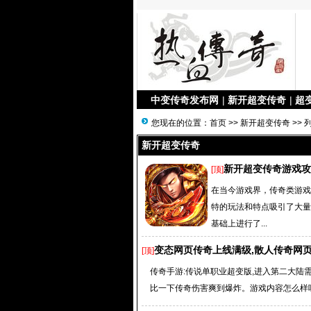
中变传奇发布网
|
新开超变传奇
|
超
您现在的位置：
首页
>>
新开超变传奇
>> 
新开超变传奇
新开超变传奇游戏攻
[顶]
在当今游戏界，传奇类游戏
特的玩法和特点吸引了大量
基础上进行了...
变态网页传奇上线满级,散人传奇网页版
[顶]
传奇手游:传说单职业超变版,进入第二大陆需
比一下传奇伤害爽到爆炸。游戏内容怎么样呢