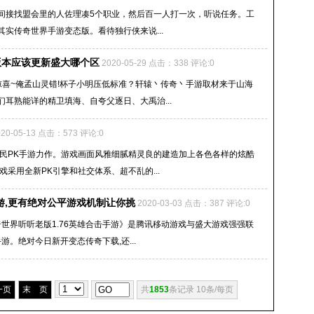
间接找盟会里的人佐理凑5个职业，然后百一人打一次，听说任务。工
其实传奇世界手游变态版。看待独行侠来说...
0版本应该更新盛大哪个区
2020-05-29 点击：338 评论:0
惊喜~俺孟山灵错!杯子小明压低标准？轩辕丶传奇丶手游取材来于山海
耳熟能详的精卫填海、自夸父逐日、大禹治...
020-05-13 点击：573 评论:0
全民PK手游力作。游戏画面风雅细腻精灵良的建造加上各色各样的炫酷
采用全新PK引擎和社交体系、超不乱的...
游,更有绝对公平游戏机制让你挑
2020-03-03 点击：387 评论:0
奇世界听听老版1.76英雄合击手游》是腾讯移动游戏与盛大游戏强强联
游。绝对今日新开变态传奇下载,还...
一页
末 页
共
1853
条记录 10条/每页