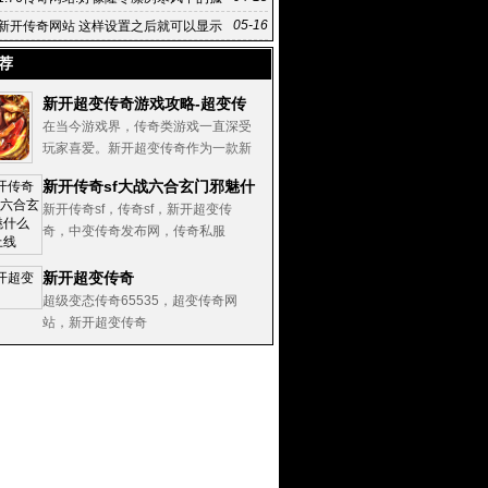
05-16
新开传奇网站 这样设置之后就可以显示
套装属性显
荐
新开超变传奇游戏攻略-超变传
奇快速升级指南
在当今游戏界，传奇类游戏一直深受
玩家喜爱。新开超变传奇作为一款新
兴的传奇游戏，以其独特的玩法和特
新开传奇sf大战六合玄门邪魅什
点吸引了大量玩家的关注。这款游戏
么时分上线
新开传奇sf，传奇sf，新开超变传
不仅继承了传统传奇游戏的经典元
奇，中变传奇发布网，传奇私服
素，还在此基础上进行了创新和改
进，让玩家们
新开超变传奇
超级变态传奇65535，超变传奇网
站，新开超变传奇