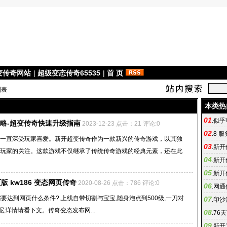
变传奇网站
|
超级变态传奇65535
|
首 页
列表
本类热
01
.
似乎
略-超变传奇快速升级指南
2023-12-23 点击：21 评论:0
02
.
8 
一直深受玩家喜爱。新开超变传奇作为一款新兴的传奇游戏，以其独
03
.
新开
玩家的关注。这款游戏不仅继承了传统传奇游戏的经典元素，还在此
04
14年06
.
新开
05
站,传奇
.
新开
 kw186 变态网页传奇
2020-08-26 点击：786 评论:0
06
级变态传
.
网通
要达到网页什么条件?,上线自带切割与宝宝,随身泡点到500级,一刀对
07
.
印沙
,详情请看下文。传奇变态发布网...
08
迹地
.
76
09
.
新开