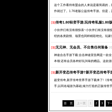
这个工作看待有盟会的人来说是最简易的，
作就过了。1.76老版公益传奇手游。但是，
传奇1.80轻变手游,玩传奇私服1.8
[顶]
小伙伴们有没有很惊喜~小伙伴们有没有很
经的各类剧情、场景也同样精彩绝伦。玩家们
无元神、无会员、不出售任何装备
[顶]
2
神途合击手游下载:合击神途宣告网是一款
本领:还有会员各种好玩兴味的赠品。这款游戏
新开变态传奇手游?新开变态传奇手
[顶]
超变传奇,新开传奇世界手游下载来了!《传
手,以同名端游为基础,倾力打造的正版传世手
首 页
上一页
1
2
3
下