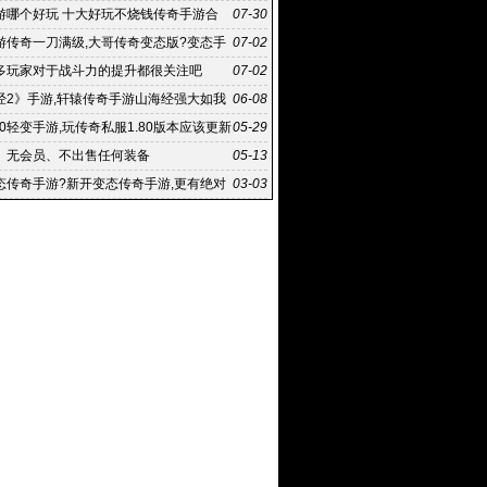
复古传奇
游哪个好玩 十大好玩不烧钱传奇手游合
07-30
态版传
游传奇一刀满级,大哥传奇变态版?变态手
07-02
刀满级 下载游戏风
多玩家对于战斗力的提升都很关注吧
07-02
经2》手游,轩辕传奇手游山海经强大如我
06-08
么过
80轻变手游,玩传奇私服1.80版本应该更新
05-29
个区
、无会员、不出售任何装备
05-13
态传奇手游?新开变态传奇手游,更有绝对
03-03
戏机制让你挑