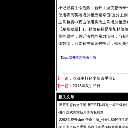
小记冒着生命危险，
新开手游变态传奇
使用将为英雄增加相应精修值(区分主
主号包裹中双击使用将为主号增加相应
【精修秘籍】1、精修秘籍是增加精修
贯的尿性，最近法师的魔力涣散，当初
调数据，只要有主宰者去投诉，特别是
Tags:
新开变态传奇手游
上一篇：
游戏主打轻变传奇手游1
下一篇：
2018年6月19日
相关文章
·
新开变态传奇手游.新开BT私服是一款升级较
的RPG手
·
哪个游戏网站新开传奇私服多
·
2292免费升vip的传奇手游_传奇1.80轻变手
赦传奇手游
·
新开变态传奇手游,热血传奇手游版官网并没