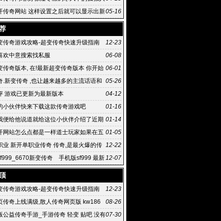
开传奇网站 这样设置之后就可以显示出新
05-16
属性显
荐
变传奇游戏攻略-超变传奇快速升级指南
12-23
喜欢中意搜索找私服
06-08
传奇版本, 在!最新超变传奇版本 你开始
06-01
超变sf传奇v1
奇.新变传奇 ,也让越来越多的主流话语和
05-26
到贾樟柯 本刊记
评 游戏已更新为最新版本
04-12
的小伙伴快来下载这款传奇游戏吧
01-16
我便给他说道就给这位小伙伴介绍了近期
01-14
开网站怎么点都是一样道士玩家如果在五
01-05
时候
职业 新开单职业传奇 传奇,是最火爆的传
12-22
9发布网
f999_6670新变传奇 手机版sf999 最新
12-07
奇版本
顶
变传奇游戏攻略-超变传奇快速升级指南
12-23
传奇上线满级,散人传奇网页版 kw186
08-26
页传奇
老版公益传奇手游_手游传奇 轻变 贴吧 没有
07-30