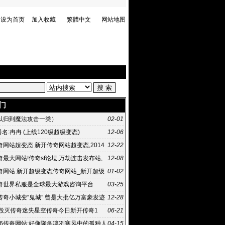
设为首页
加入收藏
繁體中文
网站地图
门
以归到魔法攻击一类）
02-01
器名:冉冉 (上线120级超级变态)
12-06
网站超变态 新开传奇网站超变态,2014
12-22
7日 10:58《传
最大网站!传奇sf论坛,万劫连击发布站,
12-08
外挂,超级变态
奇网站 新开超级变态传奇网站_新开超级
01-02
 新开超级变态传
奇世界私服是全球最大游戏咨询平台
03-25
传奇小城变“鬼城” 曾是大批亿万富豪发迹
12-28
下毁灭传奇迷失星空传奇今日新开传奇1
06-21
.76传奇网站:好像隆冬凛冽寒风中的孤独人
04-15