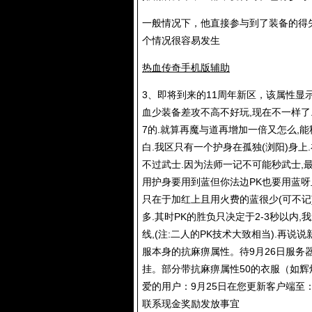
一般情况下，他直接参与到了装备的得
个情况很容易发生
热血传奇手机版辅助
3、即将到来的11周年新区，该属性显
血少装备差攻不高不好玩,现在不一样了
7的.就算再魔与道再增加一倍又怎么,能
白.我区只有一个护身在孤独(浏阳)身上
不过武士.因为法师一记不可能秒武士,最多
用护身要用到蓝但你法边PK也要用蓝呀
只在于加红上且用火费的蓝很少(可不记
多.其时PK的胜负只决定于2-3秒以
线,(注:二人的PK技术大致相当).再
服本身的抗麻痹属性。待9月26日服务
挂。部分带抗麻痹属性50的衣服（如辉
爱的用户：9月25日在您更新客户端至：
联系现金奖励发放事宜