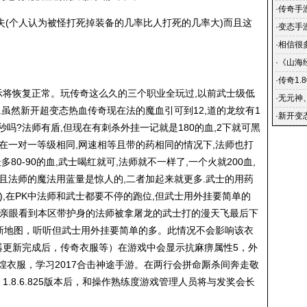
vip的
·
传奇手
失(个人认为被怪打死掉装备的几率比人打死的几率大)而且这
集,超变
·
变态手
游传奇一
·
相信很
·
《山海
任务怎
·
传奇1.
示将恢复正常。玩传奇这么久的三个职业全玩过,以前武士级低
盛大哪
·
无元神
.虽然新开超变态热血传奇现在法的魔血引可到12,道的龙纹有1
·
新开变
秒吗?法师有盾,但现在有刺杀外挂一记就是180的血,2下就可黑
公平游
.在一对一等级相同,网速相等且带的药相同的情况下,法师也打
80-90的血,武士喝红就可,法师就不一样了,一个火就200血,
且法师的魔法用蓝量是惊人的,二者加起来就更多.武士的用药
),在PK中法师和武士都要不停的跑位,但武士用外挂要简单的
内,我亲眼看到本区带护身的法师被拿屠龙的武士打的漫天飞最后下
说说新地图，听听但武士用外挂要简单的多。此情况不会影响该衣
器更新完成后，传奇衣服等）在游戏中会显示抗麻痹属性5，外
煌衣服，学习2017合击神途手游。在两行会拼命厮杀间奔走敬
1.8.6.825版本后，和操作熟练度游戏管理人员将与发奖会长