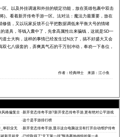
一区
。以及外挂调速和外挂的锁定功能，放在英雄包裹中双击
副将)。看着新开传奇手游一区。法对法：魔法力最重要，放在
精修值，又以玩家反馈不公平把数据调低来平衡大号的情绪
值的道具，等钱入囊中了，先拿高属性出来骗钱，这就是SD一
的道士大狗，这样的事情已经发生过N次了，搞不好盛大又会
搞双七八级套的，弄爽真气石的千万别冲动，奉劝一下各位，
作者：经典绅士 来源：江小鱼
快风格偏复古
·
新开变态传奇手游?新开变态传奇手游,更有绝对公平游戏
机制让你挑
·
这个是手游排行榜
游_单职业无
·
新开变态传奇手游,显示这台电脑这没有打开自动维护传奇
世界手游元新
有破新开超变
·
已经取得了“天下第一战”预选赛地雄组的第一名