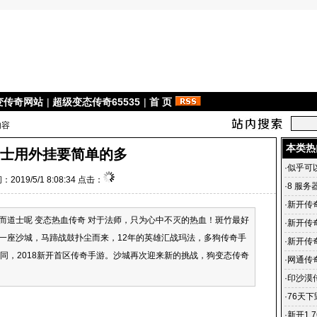
变传奇网站
|
超级变态传奇65535
|
首 页
内容
本类热
士用外挂要简单的多
·
似乎可
：2019/5/1 8:08:34 点击：
·
8 服务
·
新开传奇
而道士呢 变态热血传奇 对于法师，只为心中不灭的热血！斑竹最好
年06月1
·
新开传奇
一座沙城，马蹄战鼓扑尘而来，12年的英雄汇战玛法，多狗传奇手
传奇sf
·
新开传
同，2018新开首区传奇手游。沙城再次迎来新的挑战，狗变态传奇
变态传奇
·
网通传
·
印沙漠
地
·
76天
·
新开1