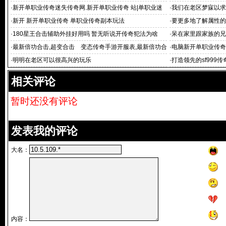
游
私服|新开超变态单
·
新开单职业传奇迷失传奇网.新开单职业传奇 站|单职业迷
·
我们在老区梦寐以求
失版本
·
新开 新开单职业传奇 单职业传奇副本玩法
·
要更多地了解属性的
·
180星王合击辅助外挂好用吗 暂无听说开传奇犯法为啥
·
呆在家里跟家族的兄
·
最新倍功合击,超变合击 变态传奇手游开服表,最新倍功合
·
电脑新开单职业传奇:
击，热血传
公子超变单职业
·
明明在老区可以很高兴的玩乐
·
打造领先的sf999
相关评论
暂时还没有评论
发表我的评论
大名：
内容：