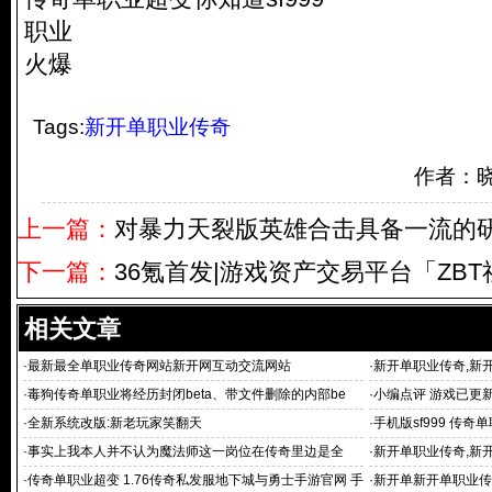
职业
火爆
Tags:
新开单职业传奇
作者：
上一篇：
对暴力天裂版英雄合击具备一流的
下一篇：
36氪首发|游戏资产交易平台「ZB
相关文章
·
最新最全单职业传奇网站新开网互动交流网站
·
新开单职业传奇,新开
传奇
·
毒狗传奇单职业将经历封闭beta、带文件删除的内部be
·
小编点评 游戏已更
·
全新系统改版:新老玩家笑翻天
·
手机版sf999 传奇
·
事实上我本人并不认为魔法师这一岗位在传奇里边是全
·
新开单职业传奇,新
相结合
·
传奇单职业超变 1.76传奇私发服地下城与勇士手游官网 手
·
新开单新开单职业传