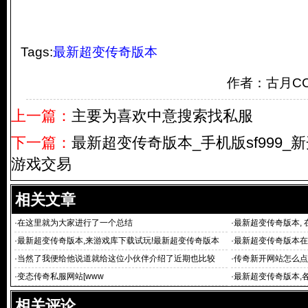
Tags:
最新超变传奇版本
作者：古月C
上一篇：
主要为喜欢中意搜索找私服
下一篇：
最新超变传奇版本_手机版sf999_
游戏交易
相关文章
·
在这里就为大家进行了一个总结
·
最新超变传奇版本, 
超变sf传奇v1
·
最新超变传奇版本,来游戏库下载试玩!最新超变传奇版本
·
最新超变传奇版本在
吧
·
当然了我便给他说道就给这位小伙伴介绍了近期也比较
·
传奇新开网站怎么点
勇士手游官
·
变态传奇私服网站[www
·
最新超变传奇版本,
多玩家
相关评论