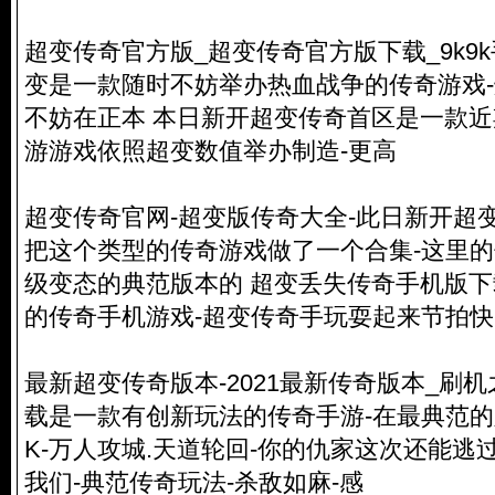
超变传奇官方版_超变传奇官方版下载_9k9
变是一款随时不妨举办热血战争的传奇游戏
不妨在正本 本日新开超变传奇首区是一款
游游戏依照超变数值举办制造-更高
超变传奇官网-超变版传奇大全-此日新开超变
把这个类型的传奇游戏做了一个合集-这里
级变态的典范版本的 超变丢失传奇手机版下
的传奇手机游戏-超变传奇手玩耍起来节拍快
最新超变传奇版本-2021最新传奇版本_刷
载是一款有创新玩法的传奇手游-在最典范的
K-万人攻城.天道轮回-你的仇家这次还能逃
我们-典范传奇玩法-杀敌如麻-感