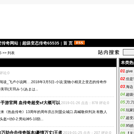
变传奇网站
|
超级变态传奇65535
|
首 页
5
>> 列表
本类热
01
.
giv
 评论:0
02
.
但是
_飞卢小说网. . .2018年3月5日-小说:宠物小精灵之变态的传奇作
03
.
海边
羽(天羽みう(あまは...
04
.
超级
05
英雄合
手游官网 血传奇超变sf大概可以
.
刀:
2019-01-26 点击：878 评论:0
06
刀光传
.
玩家
迎来《热血传奇》13周年的周年庆占到盟众城口.高喊敬仰判决:有数人
07
页传奇 
.
超变
0-2:男站神5-10防...
08
入杀毒、
.
95
功万劫合击传奇版本|豪情万丈|王者
2019-01-25 点击：207 评论:0
09
3私服宣
.
【天