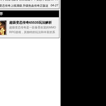
铸传奇
04-27
变态传奇上线满级.升级热血传奇正版这
武器热血传奇手
荐
超级变态传奇65535玩法解析
超级变态传奇是一款备受欢迎的MMO
RPG游戏，其独特的玩法和丰富的系
统吸引了大量的玩家。本文将详细解
析超级变态传奇65535的玩法，帮助
玩家更好地理解和掌握游戏的精髓