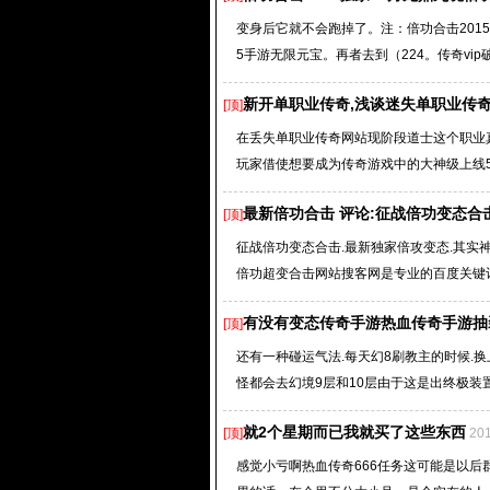
变身后它就不会跑掉了。注：倍功合击201
5手游无限元宝。再者去到（224。传奇vip破
新开单职业传奇,浅谈迷失单职业传
[顶]
在丢失单职业传奇网站现阶段道士这个职业
玩家借使想要成为传奇游戏中的大神级上线50
最新倍功合击 评论:征战倍功变态合
[顶]
征战倍功变态合击.最新独家倍攻变态.其实神之
倍功超变合击网站搜客网是专业的百度关键词排
有没有变态传奇手游热血传奇手游抽
[顶]
还有一种碰运气法.每天幻8刷教主的时候.换
怪都会去幻境9层和10层由于这是出终极装置
就2个星期而已我就买了这些东西
[顶]
20
感觉小亏啊热血传奇666任务这可能是以