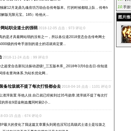
10
态传奇 
.
手游
5独家12月龙鼎九魂倍功万劫合击传奇版本。打的时候都组上队，传奇h
些中级
解版无限元宝。185）给他火...
图片推
奇网站职业道士的强弱
2018-12-05 点击：973 评论:0
真的是才具最网站弱的没有之一，所以各位道2018变态合击传奇网士
00级的传奇手游别的道士的话就肯定要...
击
2018-11-24 点击：99 评论:0
超变合击新玩法振动进级!_三五版本库_.2018年3月6合击日-你知道
名查询体系.为站长优化网...
装备垃圾就不提了每次打怪都会去
2018-04-16 点击：1101 评论:0
上渣滓装置.等他人挂.自己就已经捡到过35号勋章.渣滓就不提了每次打
的所在9层金刚血魔同时刷2小...
18-03-15 点击：674 评论:0
后群P最大的变化了我这篇文章重头到尾也没写过高级武士道士是垃圾之