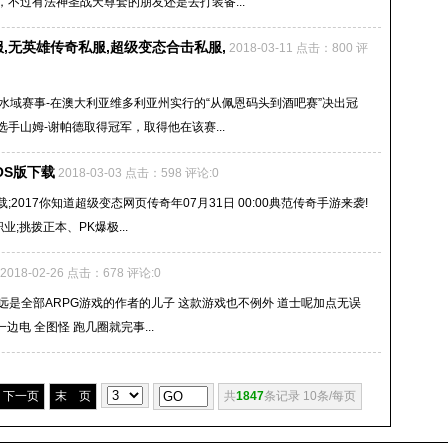
不过有法神圣战天尊套的朋友还是去打装备...
,无英雄传奇私服,超级变态合击私服,
2018-03-11 点击：800 评
水域赛事-在澳大利亚维多利亚州实行的“从佩恩码头到酒吧赛”决出冠
手山姆-谢帕德取得冠军，取得他在该赛...
OS版下载
2018-03-03 点击：598 评论:0
017你知道超级变态网页传奇年07月31日 00:00典范传奇手游来袭!
;挑拨正本、PK爆极...
2018-02-26 点击：678 评论:0
远是全部ARPG游戏的作者的儿子 这款游戏也不例外 道士呢加点无误
边电 全图怪 跑几圈就完事...
下一页
末 页
共
1847
条记录 10条/每页