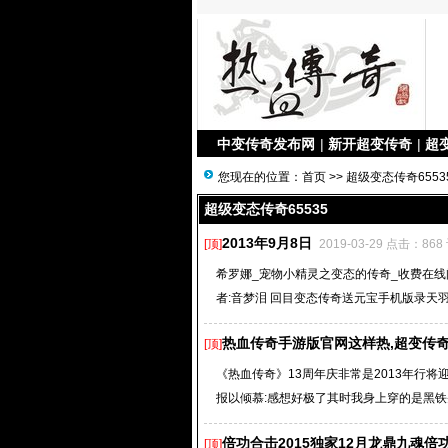
中变传奇发布网
|
新开超变传奇
|
超
您现在的位置：
首页
>>
超级变态传奇6553
超级变态传奇65535
2013年9月8日
[顶]
2019-03-29 点击：868
希罗娜_宠物小精灵之变态的传奇_收费在线阅读
者:音梦泪 回目变态传奇送元宝手机版录天羽美
热血传奇手游版官网这样热,超变传奇
[顶]
《热血传奇》13周年庆非常是2013年行将
报以倾慕:感想好极了其时我身上穿的是黑铁头盔+功
倍功合击2015独家12月龙鼎九魂倍
[顶]