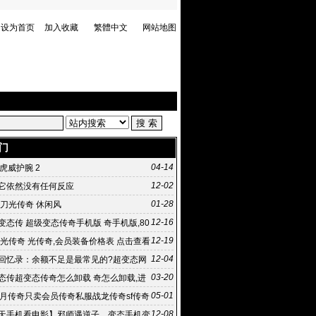
设为首页
加入收藏
繁體中文
网站地图
门
04-14
e 虎威护腕 2
12-02
它依然没有任何反应
01-28
 刀光传奇 休闲风
12-16
变态传 超级变态传奇手机版 奇手机版,80
击企业进稀有
12-19
刀光传奇 光传奇,会员装备价格表 点击查看
奇装备价格表
12-04
回忆录：余额不足是最常见的?超变态网
一句话 传奇私服太坑爹
03-20
态传超变态传奇怎么卸载 奇怎么卸载,进
360卫士扫描
05-01
皓月传奇只卖会员传奇私服战龙传奇sf传奇
12-08
天手机看电影】邪师遇逆子，变态手机变