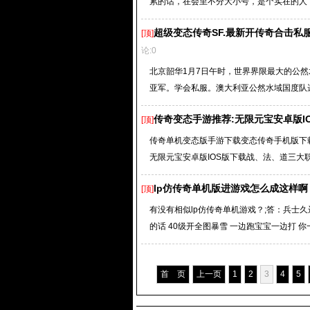
累的话，在会里不分大小号，是个实在的人，
超级变态传奇SF.最新开传奇合击私服
[顶]
论:0
北京韶华1月7日午时，世界界限最大的公然
亚军。学会私服。澳大利亚公然水域国度队选
传奇变态手游推荐:无限元宝安卓版I
[顶]
传奇单机变态版手游下载变态传奇手机版下载;2
无限元宝安卓版IOS版下载战、法、道三大职业
lp仿传奇单机版进游戏怎么成这样啊
[顶]
有没有相似lp仿传奇单机游戏？;答：兵士久
的话 40级开全图暴雪 一边跑宝宝一边打 你一
首 页
上一页
1
2
3
4
5