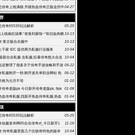
传奇
态传奇上线满级.升级热血传奇正版这些中
04-27
热血传奇手
荐
传奇65535玩法解析
05-25
们上线疯狂搞事:“老爸到家啦~”依旧血肉横
10-13
奇:复古版合击服中
10-13
千家 IDC 提供商为私服行业服务
10-04
,最新合击私服 击私服,狂暴传奇怒火合击
10-04
击如何
站还整理了很多关于传奇手游攻略和手游
09-22
奇私服刚开一秒,刚开迷失单职业网站 热
06-12
服 .76精
价格为元月不等
01-10
传奇老版pk 今日新开传奇老版pk, 9pk
01-06
网版游戏玩法有趣
热血传奇私服,找新开热血传奇私服,热血
01-04
国内正式上线
顶
传奇65535玩法解析
05-25
传奇似服发布网85合击传奇sf_今日新开1
11-19
奇:传奇私服里面几个比较有特色的版本
10-04