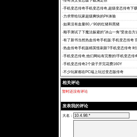
·
传奇演义变态版下载满足你
·
手机变态传奇手机变态传奇,超级变态传奇下
自由的动作类rpg
·
力求带给玩家超级爽快的PK体验
·
如果没有血量80／90的红猪和黑猪
·
顺手测试了下魔法躲避的"冰山一角"受攻击方
·
有了新书当然热血传奇手机版:手机变态传奇 
热血传奇
·
热血传奇手机版精英怪刷新?手机变态传奇 时
去买新开超变态
·
手机变态传奇,他们网站有完整的!手机变态传
端下载
·
手机变态传奇2个袋子开完花费160Y
·
不少玩家都在PC端上玩过变态版传奇
相关评论
暂时还没有评论
发表我的评论
大名：