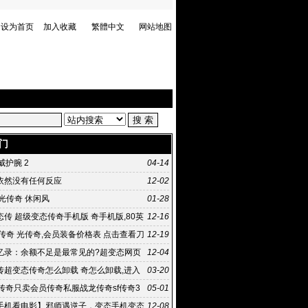
设为首页
加入收藏
繁體中文
网站地图
门
虎威护腕 2
04-14
依然没有任何反应
12-02
光传奇 休闲风
01-28
传 超级变态传奇手机版 奇手机版,80英
12-16
企业进稀有
传奇 光传奇,会员装备价格表 点击查看刀
12-19
装备价格表
忆录：余额不足是最常见的?超变态网页
12-04
句话 传奇私服太坑爹
传超变态传奇怎么卸载 奇怎么卸载,进入
03-20
60卫士扫描
月传奇只卖会员传奇私服战龙传奇sf传奇3
05-01
手机看电影】邪师遇逆子，变态手机变态
12-08