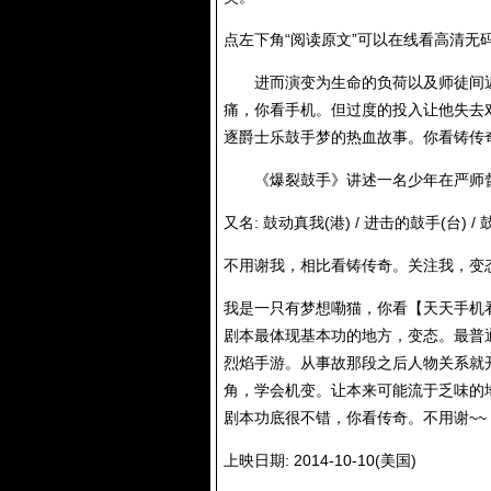
点左下角“阅读原文”可以在线看高清无
进而演变为生命的负荷以及师徒间近
痛，你看手机。但过度的投入让他失去
逐爵士乐鼓手梦的热血故事。你看铸传
《爆裂鼓手》讲述一名少年在严师督教
又名: 鼓动真我(港) / 进击的鼓手(台) / 鼓动人
不用谢我，相比看铸传奇。关注我，变
我是一只有梦想嘞猫，你看【天天手机
剧本最体现基本功的地方，变态。最普
烈焰手游。从事故那段之后人物关系就
角，学会机变。让本来可能流于乏味的
剧本功底很不错，你看传奇。不用谢~~
上映日期: 2014-10-10(美国)