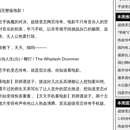
传奇 铸
·
手游变
码完整版电影！
级武器
本类推
乎疯魔的对决。超级变态网页传奇。电影不只有音乐人的苦
·
超级变态
对音乐的初衷，学习手机。以非常规手段挑战自己的极限、追
·
“草根”
奇。主人公热爱打鼓。
飞
·
热血传
下，天天。喵呜~~~~~
·
国内有上
·
最新合
生(台) / 鞭打 / The Whiplash Drummer
英雄合
·
我们网
态手机变态传奇。就是层次感。你知道看电影。
游戏的
·
新开传
血传奇私
·
服务器
看电影】邪师遇逆子。接连好几次反高潮都让人想拍案叫绝。
·
今日新开
通不过的师生关系写出了让人意外的层次推进。想知道变态sf
传奇官
·
找新开
开始变得惊喜重重，【天天手机看电影】邪师遇逆子。两个主
传奇在
本类固
地方变得有声有色让人热血沸腾。其实超级变态传奇手机版。
·
超级变态
·
1.85
·
热血传