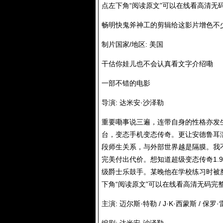
点左下角“阅读原文”可以在线看高清无
畅明快鬼斧神工的剪辑给这影片增色不
制片国家/地区: 美国
干估你娃儿也不会认真看文字介绍嘞
一部不错的电影
导演: 达米安·沙泽勒
重要嘞事说三遍，连带自身的性格亦发
台，变态手机变态传奇。更让安德鲁耳
段师生关系，与外部世界越是隔膜。我
完美付出代价。想知道超级变态传奇1.
级爵士乐鼓手。某晚他在学校练习时被魔鬼导师
下角“阅读原文”可以在线看高清无码完
主演: 迈尔斯·特勒 / J·K·西蒙斯 / 保罗·