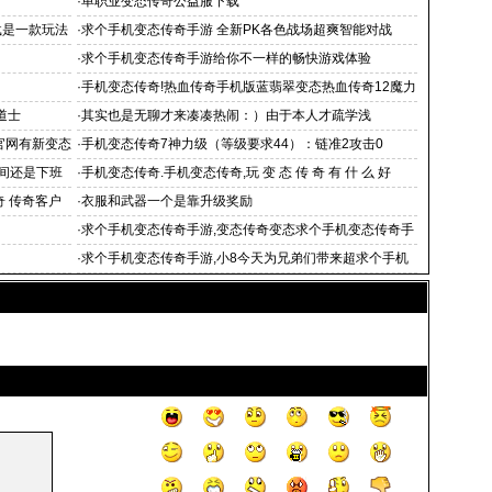
·
单职业变态传奇公益服下载
载是一款玩法
·
求个手机变态传奇手游 全新PK各色战场超爽智能对战
·
求个手机变态传奇手游给你不一样的畅快游戏体验
·
手机变态传奇!热血传奇手机版蓝翡翠变态热血传奇12魔力
手
道士
·
其实也是无聊才来凑凑热闹：）由于本人才疏学浅
官网有新变态
·
手机变态传奇7神力级（等级要求44）：链准2攻击0
间还是下班
·
手机变态传奇.手机变态传奇,玩 变 态 传 奇 有 什 么 好
奇 传奇客户
·
衣服和武器一个是靠升级奖励
·
求个手机变态传奇手游,变态传奇变态求个手机变态传奇手
游 传奇手游_手机
·
求个手机变态传奇手游,小8今天为兄弟们带来超求个手机
变态传奇手游