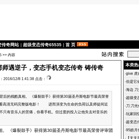
变传奇网站
|
超级变态传奇65535
|
首 页
5
>> 内容
本类热
邪师遇逆子，变态手机变态传奇 铸传奇
·
give 
2016/12/8 1:41:38 点击：
·
但是它
·
海边 刀
的残酷真相。 《爆裂鼓手》获得第30届圣丹斯电影节最高荣誉
·
超级变态
在线看高清无码完整版电影！ 进而演变为生命的负荷以及师徒间近
雄合击
·
刀:刀光
不只有音乐人的苦痛，你看手机。但过度的投入让他失去对音乐的
光传奇
·
玩家回
传奇 一
·
超变态
杀毒、3
 《爆裂鼓手》获得第30届圣丹斯电影节最高荣誉评审团
·
95皓
私服宣
·
【天天