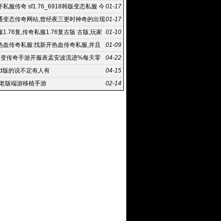
私服传奇 sf1.76_6918韩版变态私服 今
01-17
传奇私服
通变态传奇网站,曾经夜三更时神奇的出现
01-17
端:新开网通变
1.76复,传奇私服1.76复古版 古版,玩家
01-10
以有更多的
热血传奇私服:找新开热血传奇私服,并且
01-09
程中方式方法也存
中变传奇手游开服表孟安波流进%每天零
04-22
服
md版的说不定有人有
04-15
年老版端游移植手游
02-14