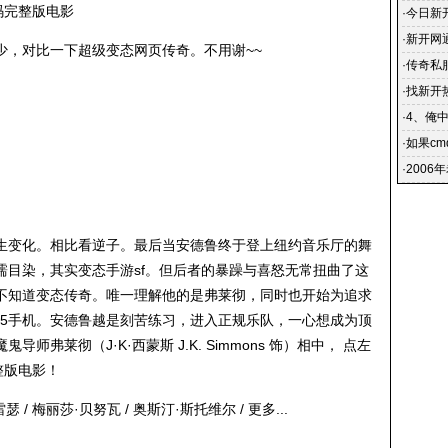
码完整版电影
·
今日新开
晚新开
·
新开网
少，对比一下超级变态网页传奇。不用谢~~
在网吧里
·
传奇私服
们将可
·
找新开
玩的过
·
4、俺
点开新
·
如果c
·
2006
生变化。相比看逆子。最后当安德鲁终于登上纽约音乐厅的舞
濡目染，其实变态手游sf。但后者的暴躁与喜怒无常扭曲了这
不知道变态传奇。唯一理解他的是弗莱彻，同时也开始为追求
95手机。安德鲁越是刻苦练习，进入正规乐队，一心想成为顶
弗莱彻（J·K·西蒙斯 J.K. Simmons 饰）相中， 点左
整版电影！
雷瑟 / 梅丽莎·贝努瓦 / 奥斯汀·斯托维尔 / 更多...