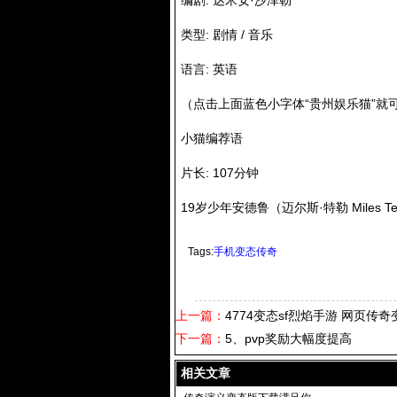
编剧: 达米安·沙泽勒
类型: 剧情 / 音乐
语言: 英语
（点击上面蓝色小字体“贵州娱乐猫”就
小猫编荐语
片长: 107分钟
19岁少年安德鲁（迈尔斯·特勒 Miles 
Tags:
手机变态传奇
上一篇：
4774变态sf烈焰手游 网页传
下一篇：
5、pvp奖励大幅度提高
相关文章