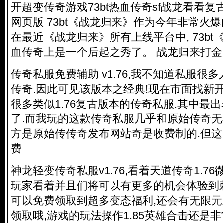
开超变传奇游戏73bt热血传奇sf战龙看看复
网页版 73bt《战龙归来》作为今年非常火
在最近《战龙归来》所有上线平台中, 73b
血传奇上是一个后起之秀了。 战龙归来打金新
传奇私服
免费辅助 v1.76,我不知道私服很多
传奇.因此可见该版本之经典!现在市面找新
很多类似1.76复古版本的
传奇私服
.其中最
了.而我玩的这款
传奇私服
几乎和原始传奇无
方是原始传传奇发布网站奇是收费制的.但
费
神龙轻变
传奇私服
v1.76,看着天道传奇1.
玩家看着并且们将可以有更多的机会体验到
可以免费领取到超多变态福利,还会有无限
领取哦,游戏的玩法操作1.85英雄合击还是