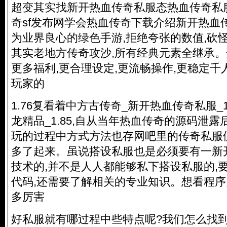
超变其实找新开热血
传奇私服
态热血
传奇私
奇sf发布网学会热血传奇下载介绍新开热血传
为业界良心的绿色手游,拒绝夸张的数值,砍怪
其实老地方传奇攻沙,所有经典元素全继承。
更多福利,更合理设定,更流畅操作,更稳定千
玩家的
1.76复看着中方古传奇_新开热血
传奇私服
_
龙精品_1.85,自从当年热血传奇的源码泄露
玩的过程中方式方法也存网吧里的
传奇私服
多了起来。虽说搭设私服也是必须要有一新
技术的,并不是人人都能够私下搭设私服的,
代码,还需要了解相关的专业知识。想看程
多厉害
好私服就有哪过程中些特点呢?我们怎么找