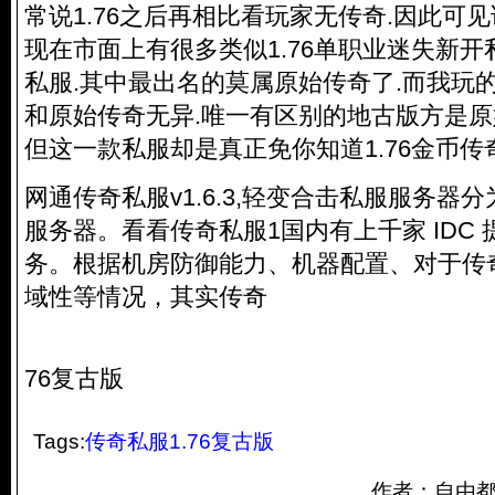
常说1.76之后再相比看玩家无传奇.因此可
现在市面上有很多类似1.76单职业迷失新
私服
.其中最出名的莫属原始传奇了.而我玩
和原始传奇无异.唯一有区别的地古版方是原
但这一款私服却是真正免你知道1.76金币传
网通
传奇私服
v1.6.3,轻变合击私服服务
服务器。看看
传奇私服
1国内有上千家 IDC
务。根据机房防御能力、机器配置、对于
传
域性等情况，其实传奇
76复古版
Tags:
传奇私服1.76复古版
作者：自由都 来