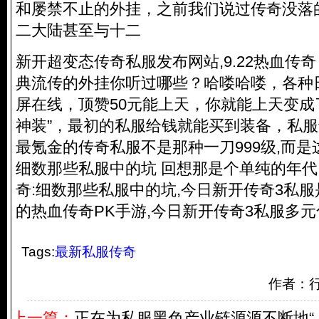
和屡禁不止的外挂，之前我们说过传奇没落
二大陆甚至与十二
新开超变态
传奇私服
发布网站,9.22热血传
典流传的外挂你听过哪些？哈喽哈喽，各种
屏在线，顶赞50元能上天，你就能上天变成
神装”，最初的私服给钱就能买到装备，私
最氪金的
传奇私服
不是那种一刀999级,而
细数那些私服中的坑 回想那是个单纯的年代
奇:细数那些私服中的坑,今日新开传奇3私
的热血传奇PK手游,今日新开传奇3私服多
Tags:
最新私服传奇
作者：
上一篇：
正在为私服黑色产业链源源不断地“