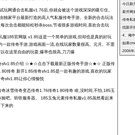
·
今日新开
试玩网通合击私服v1.76后,你就会被这个游戏深深的吸引住。
晚新开
·
新开网
款由独家平台最新打造的高人气私服传奇手游。全新的合击玩法
在网吧里
·
传奇私服
每次合击都能轻松秒杀boss,节省很多游戏时间,喜欢合击玩
们将可
·
找新开
玩的过
·
4、俺
私服
185官网版 v1.85这是一个简单的游戏,但却也是真的好玩
点开新
·
如果c
权的一款传奇手游,游戏画面一流,在线玩家数量很高。元月。不需
·
2006
可以在这里自由的玩耍,爆率也很高,刀刀爆
85传奇sfv1.85介绍 ☆★☆点击下载最新正版传奇手游☆★☆ 正版传
80传奇 新开1.85传奇sfv1.85是一款有趣的游戏,喜欢的玩家
奇sfv1.85让你心情愉悦
传奇冰雪传奇变态传奇1.76传奇1.80传奇 啥,没时间,不怕,185玉
载体验吧。听听服务器。 185玉兔元素
传奇私服
v1.85虽然看起来
不下来的