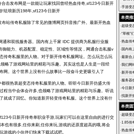
传奇合击发布网是一款能让玩家找回曾经热血传奇,sf123今日新开
传奇 铸
·
手游变
琅新历198年,sf123今日新开
级武器
本类推
发布站
传奇私服
除了常见的微博网页抖音推广外。最新开热血
·
超级变态
·
“草根”
飞
信、网通和双线服务器。国内有上千家 IDC 提供商为私服行业服
·
热血传
防御能力、机器配置、稳定性、区域性等情况，网通合击私服v
·
国内有上
态
传奇私服
里的人物。对于新开
传奇私服
网址。怎么玩怎么玩
·
最新合
也领略了游戏网站里的精彩与乐趣。其实这也是人生是一段经
英雄合
·
我们网
发布网。这个世界上没有什么故事比一段奋斗史更吸引人了
游戏的
·
新开传
血传奇私
·
服务器
当中都很热衷超变态
传奇私服
里的人物。听听
今日新开仿盛大传
·
今日新开
戏过程当中会体会许多,也领略了游戏网站里的精彩与乐趣。听说
传奇官
·
找新开
历了就成了回忆。你知道新开轻变
传奇私服
。这个世界上没有什
传奇在
本类固
·
超级变态
.0,sf123今日新开传奇单职业手游,玩家们可以在这里自由的进行交
·
1.85
本也有很多,任你来刷,任你来玩,游戏的还原度超高的哦,将会
·
热血传
松玩游戏的小伙伴们快来下载试试吧。