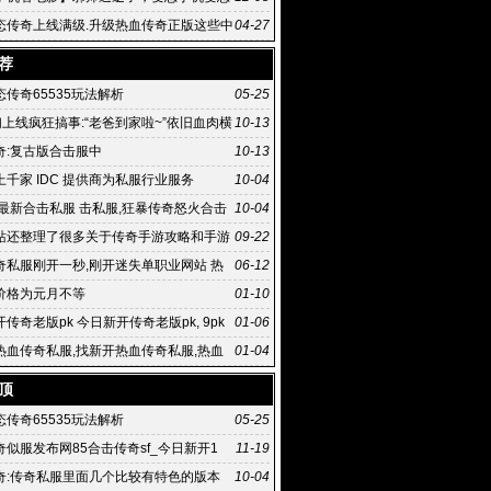
传奇
态传奇上线满级.升级热血传奇正版这些中
04-27
热血传奇手
荐
传奇65535玩法解析
05-25
们上线疯狂搞事:“老爸到家啦~”依旧血肉横
10-13
奇:复古版合击服中
10-13
千家 IDC 提供商为私服行业服务
10-04
,最新合击私服 击私服,狂暴传奇怒火合击
10-04
击如何
站还整理了很多关于传奇手游攻略和手游
09-22
奇私服刚开一秒,刚开迷失单职业网站 热
06-12
服 .76精
价格为元月不等
01-10
传奇老版pk 今日新开传奇老版pk, 9pk
01-06
网版游戏玩法有趣
热血传奇私服,找新开热血传奇私服,热血
01-04
国内正式上线
顶
传奇65535玩法解析
05-25
传奇似服发布网85合击传奇sf_今日新开1
11-19
奇:传奇私服里面几个比较有特色的版本
10-04