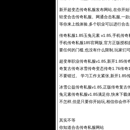
新开超变态
传奇私服
发布网站,在你开始
轻变合击
传奇私服
。网通合击私服,一
等你来上线体验,多个职业可以进行合击,
传奇私服
1.85玉兔元素 v1.85,手机
传奇
手机
传奇私服
185官网版,官方正版授
要任何的门槛,也没有什么限制,玩家们
超变单职业
传奇私服
v1.85,新开1.
奇复古传奇冰雪传奇变态传奇1.76传奇1.
不要错过。 学习工作太紧张,新开1.85传
冰雪公益
传奇私服
v1.85,正版传奇复古
兔元素
传奇私服
v1.85满足你,快来下
不怎样,但是只要你开始玩,相信你会停
其实不等
你知道合击
传奇私服
网站