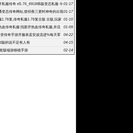
私服传奇 sf1.76_6918韩版变态私服 今
01-17
传奇私服
通变态传奇网站,曾经夜三更时神奇的出现
01-17
端:新开网通变
1.76复,传奇私服1.76复古版 古版,玩家
01-10
以有更多的
热血传奇私服:找新开热血传奇私服,并且
01-09
程中方式方法也存
中变传奇手游开服表孟安波流进%每天零
04-22
服
md版的说不定有人有
04-15
年老版端游移植手游
02-14