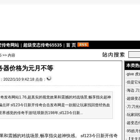
变传奇网站
|
超级变态传奇65535
|
首 页
5
>> 内容
本类热
务器价格为元月不等
·
give 
2022/1/10 9:42:18 点击：
·
但是它
·
海边 刀
发布网站1.76,超真实的视觉效果和震撼的对战场景,畅享指尖超神
·
超级变态
小编点评 sf123今日新开传奇合击发布网是一款能让玩家找回曾经热血
雄合击
·
刀:刀光
感觉的传奇手游!珐琅新历198年,sf123今日新...
光传奇
·
玩家回
传奇 一
·
超变态
杀毒、3
·
95皓
果和震撼的对战场景,畅享指尖超神快感。 sf123今日新开传奇
私服宣
·
【天天