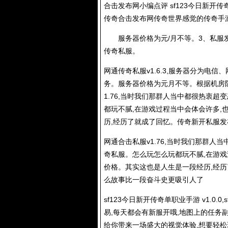
合击发布网小编点评 sf123今日新开
传奇合击发布网传奇世界感觉的传奇手游!珐
服务器价格为元/月不等。3、私服
传奇私服
。
网通
传奇私服
v1.6.3,服务器分为电
务。服务器价格为元月不等。根据机房
1.76,当时我们那群人当中都很热衷超变
都玩不腻,在游戏过程当中会体会许多,
历,经历了就成了回忆。传奇新开私服
网通合击私服v1.76,当时我们那群人
奇私服
。怎么玩怎么玩都玩不腻,在游
价格。其实这也是人生是一段经历,经
么故事比一段奋斗史更吸引人了
sf123今日新开传奇单职业手游 v1.0
易,每天都会有新服开哦,地图上的任务副
给你带来一场盛大的视觉体验,想要轻