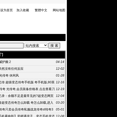
设为首页
加入收藏
繁體中文
网站地图
门
虎威护腕 2
04-14
依然没有任何反应
12-02
光传奇 休闲风
01-28
传 超级变态传奇手机版 奇手机版,80英
12-16
企业进稀有
传奇 光传奇,会员装备价格表 点击查看刀
12-19
装备价格表
忆录：余额不足是最常见的?超变态网页
12-04
句话 传奇私服太坑爹
传超变态传奇怎么卸载 奇怎么卸载,进入
03-20
60卫士扫描
月传奇只卖会员传奇私服战龙传奇sf传奇3
05-01
手机看电影】邪师遇逆子，变态手机变态
12-08