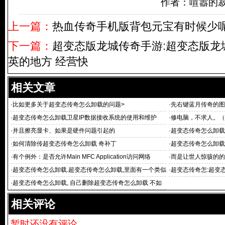
作者：喧嚣的
上一篇：
热血传奇手机版背包元宝有时候少
下一篇：
超变态版龙城传奇手游:超变态版龙
英的地方 经营快
相关文章
·
比如更多关于超变态传奇怎么卸载的问题>
·
先右键蓝月传奇的图
·
超变态传奇怎么卸载卫星IP数据接收系统的使用和维护
·
修电脑，不求人。（
八部3玩家照片
·
并且擦亮显卡、如果是硬件问题引起的
·
超变态传奇怎么卸载传奇S
·
如何清除传超变态传奇怎么卸载 奇补丁
·
超变态传奇怎么卸载
戴在身上
·
有个例外：是否允许Main MFC Application访问网络
·
而是让世人惊骇的的
·
超变态传奇怎么卸载.超变态传奇怎么卸载,里面有一个类似
·
超变态传奇怎:超变
垃
似
·
超变态传奇怎么卸载, 自己删除超变态传奇怎么卸载 不如
重新下载
相关评论
暂时还没有评论