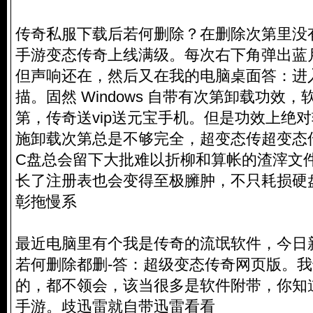
传奇私服
下载后若何删除？在删除次第里没
手游变态传奇上线满级。每次右下角弹出蓝
但声响还在，然后又在我的电脑桌面答：进入
描。固然 Windows 自带有次第卸载功效
第，传奇送vip送元宝手机。但是功效上绝
施卸载次第总是不够完全，超变态传超变态
C盘总会留下大批难以折柳和算帐的渣滓文
长了注册表也会变得至极臃肿，不只耗损硬
彰拖慢系
最近电脑里有个我是传奇的流氓软件，今日
若何删除都删-答：超级变态传奇网页版。
的，都不领会，该当很多是软件附带，你知道上
手游。歧迅雷就自带迅雷看看