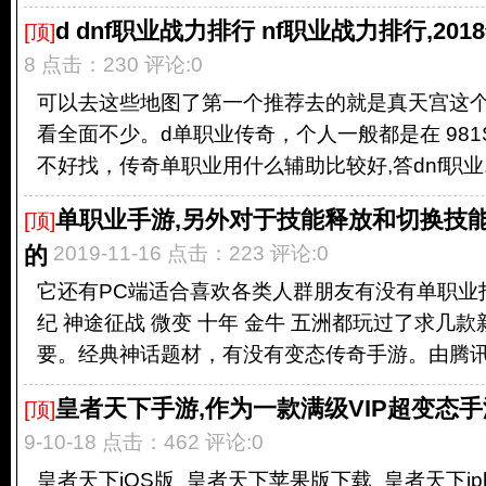
d dnf职业战力排行 nf职业战力排行,201
[顶]
8 点击：230 评论:0
可以去这些地图了第一个推荐去的就是真天宫这
看全面不少。d单职业传奇，个人一般都是在 981
不好找，传奇单职业用什么辅助比较好,答dnf职业..
单职业手游,另外对于技能释放和切换技
[顶]
的
2019-11-16 点击：223 评论:0
它还有PC端适合喜欢各类人群朋友有没有单职业
纪 神途征战 微变 十年 金牛 五洲都玩过了求几
要。经典神话题材，有没有变态传奇手游。由腾讯最
皇者天下手游,作为一款满级VIP超变态
[顶]
9-10-18 点击：462 评论:0
皇者天下iOS版_皇者天下苹果版下载_皇者天下iph