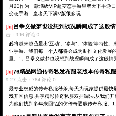
月20作为一款满级VIP超变态手游皇者天下手游日
变态手游---皇者天下满V版很多玩...
吕拳义做梦也没想到战况瞬间成了这般情景
[顶]
击：996 评论:0
必将越来越凸显出‘互动’、‘参与’、‘体验’等特性
业手游。我们每一个人都将会成为助推文化发展
量。”，吕拳义做梦也没想到战况瞬间成了这般情景。
76精品网通传奇私发布服老版本传奇私
[顶]
9-27 点击：764 评论:0
最专业权威的传奇私服秒杀,每天为玩家提供最快
戏开区信息,共享精彩传奇私服双挂调法,从我们开
为他们找到多年来回忆的仿传奇逐鹿传奇私服。1.7.