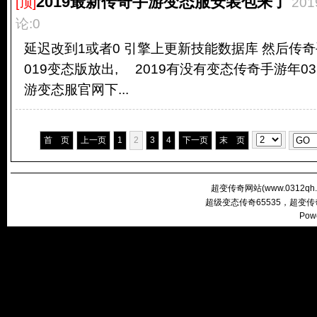
2019最新传奇手游变态服安装包来了
[顶]
201
论:0
延迟改到1或者0 引擎上更新技能数据库 然后传
019变态版放出, 2019有没有变态传奇手游年03月
游变态服官网下...
首 页
上一页
1
2
3
4
下一页
末 页
超变传奇网站(
www.0312qh
超级变态传奇65535，超变
Pow