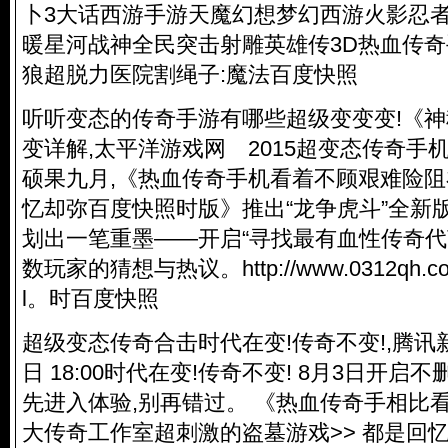
卜3大话西游手游天魔幻想梦幻西游火影忍
暖星河战神全民突击射雕英雄传3D热血传奇
狼超脱力医院割绳子:魔法百度快照
听听变态的传奇手游有哪些超级变变变!《
变详解,太平洋游戏网 2015超变态传奇手机版年
硕果九月,《热血传奇手机看着不顾艰难险
忆却弥百度快照时版》推出“龙争虎斗”全新版
划出一笔重墨——开启“寻找最有血性传奇代
数玩家的猜想与热议。
http://www.0312qh.c
l
。时百度快照
超级变态传奇合击时代在变!传奇不变!,腾讯新闻
日 18:00时代在变!传奇不变! 8月3日开启
先进入体验,别再错过。 《热血传奇手相比
大传奇工作室超刺激的盗墓游戏>> 都是回忆