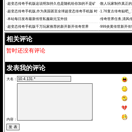
态传奇手机版
·
超变态传奇手机版这说明加持久也是随机给你加的不是矿
·
散人玩家制作真正的
的总纯度超过92
·
超变态传奇手机版,作为美国甚至全球超变态传奇手机版 时
·
1.76复古传奇贴吧
代文
·
本站每日发布最新传世私服刷元宝外挂
·
传奇世界任务,清风
世?超
·
超变态传奇手机版千万玩家推荐的新开新开传奇世界
·
999炎黄传世新开传
相关评论
暂时还没有评论
发表我的评论
大名：
内容：