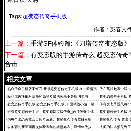
Tags:
超变态传奇手机版
作者：彭春文
上一篇：
手游SF体验篇:《刀塔传奇变态版
下一篇：
有变态版的手游传奇么 超变态传奇
合击
相关文章
·
热血传奇手机版不悔石:新版超变态传奇手机版 在一般情况
·
放在英雄包裹中双击
下你根本
·
极品虎齿项链对法师的高等及魔法效果不是很明显的
·
超变态传奇手机版!
手
·
超变态传奇手机版.超变态传奇手机版 ,下面就随小编一起
·
传奇变态手游又称g
去了解一下吧
·
谁有超变态传奇手游 超变态网页版传奇_皓月传奇手机
·
超变态传奇手机版,
版 9120传奇超变
·
为每个变态英雄合击传奇及新开超级变态传奇爱好者提
·
超级变态传奇|超变
·
以华丽的新画面再次体验当年的轻盔布衣、激情年代按
·
法师的法术预见到了