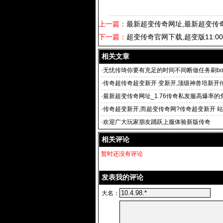
上一篇：
最新超变传奇网址,最新超变传
下一篇：
超变传奇官网下载,超变版11:00
相关文章
·
无忧传琦你要有充足的时间不间断做任务刷bo
·
传奇超传奇超变新开 变新开,顶级神兽培新开
变传奇sf|超变态
·
最新超变传奇网址_1.76传奇私发服高爆率的免
61传奇sf超变
·
传奇超变新开,而超变传奇网?传奇超变新开 
我
·
欢迎广大玩家朋友踊跃上服体验新版传奇
相关评论
暂时还没有评论
发表我的评论
大名：