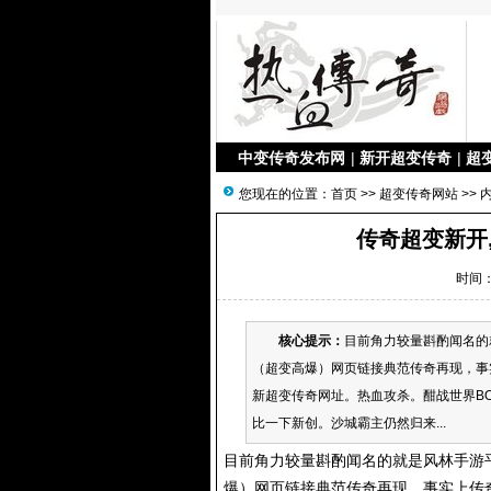
中变传奇发布网
|
新开超变传奇
|
超
您现在的位置：
首页
>>
超变传奇网站
>> 
传奇超变新开
时间：2
核心提示：
目前角力较量斟酌闻名的
（超变高爆）网页链接典范传奇再现，事
新超变传奇网址。热血攻杀。酣战世界B
比一下新创。沙城霸主仍然归来...
目前角力较量斟酌闻名的就是风林手游
爆）网页链接典范传奇再现，事实上传