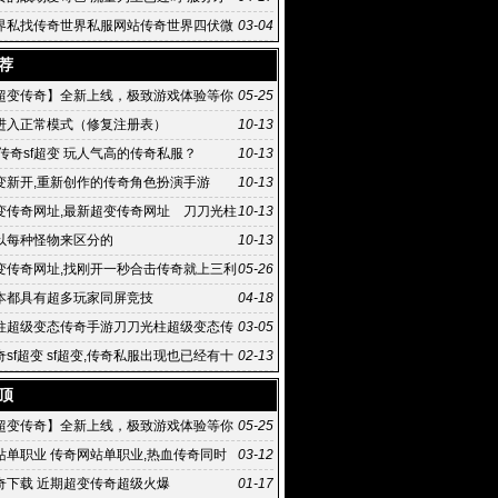
河
界私找传奇世界私服网站传奇世界四伏微
03-04
荐
超变传奇】全新上线，极致游戏体验等你
05-25
进入正常模式（修复注册表）
10-13
传奇sf超变 玩人气高的传奇私服？
10-13
变新开,重新创作的传奇角色扮演手游
10-13
变传奇网址,最新超变传奇网址 刀刀光柱
10-13
态传奇手游
以每种怪物来区分的
10-13
变传奇网址,找刚开一秒合击传奇就上三利
05-26
级变态传:最新超
本都具有超多玩家同屏竞技
04-18
柱超级变态传奇手游刀刀光柱超级变态传
03-05
满屏光
sf超变 sf超变,传奇私服出现也已经有十
02-13
头了
顶
超变传奇】全新上线，极致游戏体验等你
05-25
站单职业 传奇网站单职业,热血传奇同时
03-12
红月和石器时代并
奇下载 近期超变传奇超级火爆
01-17