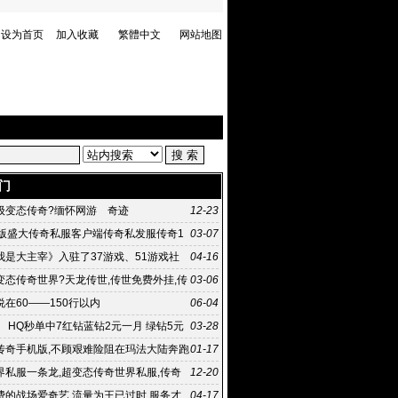
设为首页
加入收藏
繁體中文
网站地图
门
级变态传奇?缅怀网游 奇迹
12-23
币版盛大传奇私服客户端传奇私发服传奇1
03-07
我是大主宰》入驻了37游戏、51游戏社
04-16
狗
变态传奇世界?天龙传世,传世免费外挂,传
03-06
官网,
在60——150行以内
06-04
 HQ秒单中7红钻蓝钻2元一月 绿钻5元
03-28
传奇手机版,不顾艰难险阻在玛法大陆奔跑
01-17
却弥百度快照时?
界私服一条龙,超变态传奇世界私服,传奇
12-20
发布站,传
费的战场爱奇艺 流量为王已过时 服务才
04-17