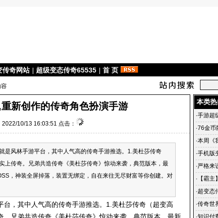
变传奇网站
|
超级变态传奇65535
|
首 页
内容
本类热
,重新创作的传奇角色扮演手游
·
手游超
022/10/13 16:03:51 点击：
·
76金
·
本周《
就是风林手游平台，其中人气高的传奇手游推选。1.美杜莎传奇
区、酷
·
手机版
实上传奇。兄弟共造传奇《美杜莎传奇》惊动来袭，典范版本，最
奇世界 
·
严格来说
OSS，神装全屏掉落，装置无绑定，自在来往无尽财富等你创建。对
·
【霸主】
一月好
·
超变态
的回忆
平台，其中人气高的传奇手游推选。1.美杜莎传奇（超变高
·
传奇世
奇。兄弟共造传奇《美杜莎传奇》惊动来袭，典范版本，最新
世界私服
·
知识付