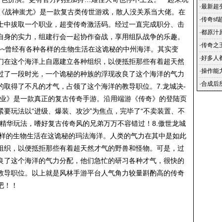
·
最新超
anypp;《战神蚩尤》是一款复古类传世游戏，散人没关系当大佬。在
浪网观
·
传奇sf
士中拔取一个职业，超变传奇激活码。经过一直完成职分、击
·
都原汁
自身的实力，组建行会一起协作奋战，享用组队战争的乐趣。
·
传奇之
~~曾经有各种各样的生物生活在这诡秘的中州海洋。其实变
业手游_
·
好多人
们在这个海洋上自愿建立各种组织，以便抵拒那些有着超天然
·
操作能
过了一段时光，一个诡秘的种族的浮现改良了这个海洋的气力
戏里赚
·
合成后
取得了不凡的才气，占领了这个海洋的教导职位。7.龙城决-
职业》是一款真正的复古传奇手游。沿用端游《传奇》的登陆页
要玩法以“进级、爆装、攻沙”为焦点，完毕了“不卖装置、不
精华玩法，嗜好复古传奇风的兄弟万万不容错过！8.傲世龙城
各样的生物生活在这诡秘的玛法海洋。人类的气力在其中是如此
组织，以便抵拒那些有着超天然才气的野兽和怪物。可是，过
良了这个海洋的气力分配，他们急忙的研习各种才气，很快的
教导职位。以上就是风林手游平台人气角力较量斟酌高的传奇
吧！！