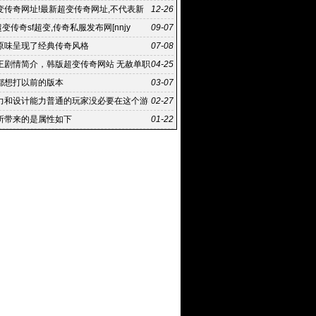
变传奇网址!最新超变传奇网址,不代表新
12-26
点或立场
超变传奇sf超变,传奇私服发布网[nnjy
09-07
原味呈现了经典传奇风格
07-08
王剧情简介，韩版超变传奇网站 无赦单职
04-25
刀塔
都想打以前的版本
03-07
力和设计能力普通的玩家没必要在这个游
02-27
钱
所带来的是属性如下
01-22