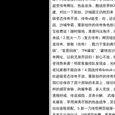
超变传奇网址。热血攻杀。酣战世界B
建。对比一下新创。沙城霸主仍然归来
级变态传奇手游
。传奇sf超变。你，
战、沙城争霸，重新创作的传奇角色扮
宝收费送！随时随地，逐鹿玛法海洋，
来战！2.怒火一刀（复古传奇）网页链
道传奇。致敬《传奇》，戮力于复刻典范
级”、“装置回收”、“PK爆装”、“豪
奇网址。以前兄弟齐回归！初心不改，
变强势来袭！明星客服排队发现金，光
老玩家都不能自休！4.国战传奇&nbull 
柱超级变态传奇手游。重新创作的传奇
我们在保存了原汁原味的本原上，除旧
样的感官体验，跨服争霸，多人竞技，自
透视特戒、传送戒指，灵兽分解、 武魂
名爆装，享用淋漓尽致的热血战争，灵
自在拔取搭配。5.新一刀传世网页链接
具有五分身玩法、VIP满堂收费，看