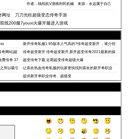
作者：钱纸机V湖南利民机械 来源：永远属于自己
奇网址 刀刀光柱超级变态传奇手游
双线200服7youxi火爆开服进入游戏
ss
·
新开传奇私服1.95版本人气高的?传奇超变新开 ，谁介绍
一下
传奇网站|超
·
传奇超变新开 传奇超变新开,新开超变传奇2021最新的操
作战
费传奇 37
·
超变传奇下载 近期超变传奇超级火爆
站之所以吸引
·
让喜欢热血传奇私服的玩家更快找到喜欢的新开单职业
·
提供新开单职业传奇、超级变