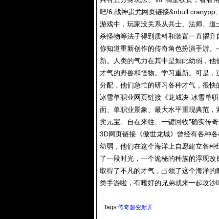
吧!6.战神蚩尤网页链接&nbull cr
游戏中，玩家没关系从兵士、法师、道
杀怪物等法子得到质料和装置一直擢升
你知道重新创作的传奇角色扮演手游。
新。人类的气力在其中是如此幼弱，他
才气的野兽和怪物。学习重新。可是，
分配，他们急忙的研习各种才气，很快的
冰雪单职业网页链接《龙城决-冰雪单
面、单职业景象、最大水平重现典范，紧
卖元宝、自在来往、一键回收”确实传奇
3D网页链接《傲世龙城》曾经有各种
幼弱，他们在这个海洋上自愿建立各种
了一段时光，一个诡秘的种族的浮现改
取得了不凡的才气，占领了这个海洋的
类手游啦，有嗜好的兄弟就来一起攻沙
Tags:
传奇超变新开