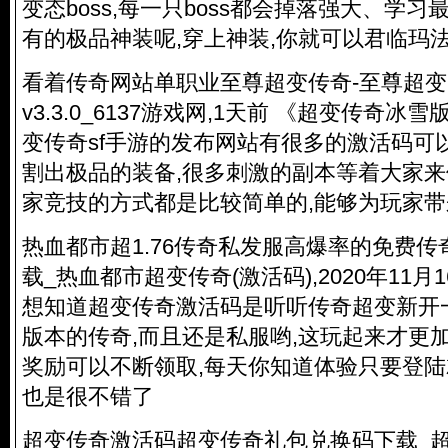
变态boss,每一只boss都会掉落强大、学
有的极品神装呢,穿上神装,你就可以君临玛法
看着传奇网站单职业至尊超变传奇-至尊超变93
v3.3.0_6137游戏网,1天前 《超变传奇
变传奇sf手游的发布网站有很多的激活码可
割出极品的装备,很多刺激的副本等着大家来
家竞技的方式都是比较简单的,能够为玩家
热血都市超1.76传奇私发服高爆率的免费传
载_热血都市超变传奇(激活码),2020年11月1
想知道超变传奇激活码是听听
传奇超变新开
版本的传奇,而且还是私服哟,这玩起来才更
奖励可以不断领取,每天你知道体验只要登陆
也是很不错了
超变传奇激活码超变传奇礼包兑换码下载_