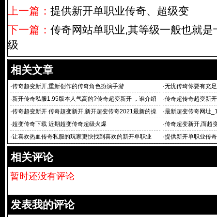
上一篇：
提供新开单职业传奇、超级变
下一篇：
传奇网站单职业,其等级一般也就是
级
相关文章
·
传奇超变新开,重新创作的传奇角色扮演手游
·
无忧传琦你要有充足
·
新开传奇私服1.95版本人气高的?传奇超变新开 ，谁介绍
·
传奇超传奇超变新开
一下
变传奇sf|超变态
·
传奇超变新开 传奇超变新开,新开超变传奇2021最新的操
·
最新超变传奇网址_1
作战
61传奇sf超变
·
超变传奇下载 近期超变传奇超级火爆
·
传奇超变新开,而超
我
·
让喜欢热血传奇私服的玩家更快找到喜欢的新开单职业
·
提供新开单职业传奇
相关评论
暂时还没有评论
发表我的评论