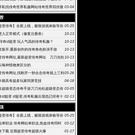
河
界私找传奇世界私服网站传奇世界四伏微
03-04
荐
超变传奇】全新上线，极致游戏体验等你
05-25
进入正常模式（修复注册表）
10-13
传奇sf超变 玩人气高的传奇私服？
10-13
变新开,重新创作的传奇角色扮演手游
10-13
变传奇网址,最新超变传奇网址 刀刀光柱
10-13
态传奇手游
以每种怪物来区分的
10-13
变传奇网址,找刚开一秒合击传奇就上三利
05-26
级变态传:最新超
本都具有超多玩家同屏竞技
04-18
柱超级变态传奇手游刀刀光柱超级变态传
03-05
满屏光
sf超变 sf超变,传奇私服出现也已经有十
02-13
头了
顶
超变传奇】全新上线，极致游戏体验等你
05-25
站单职业 传奇网站单职业,热血传奇同时
03-12
红月和石器时代并
奇下载 近期超变传奇超级火爆
01-17