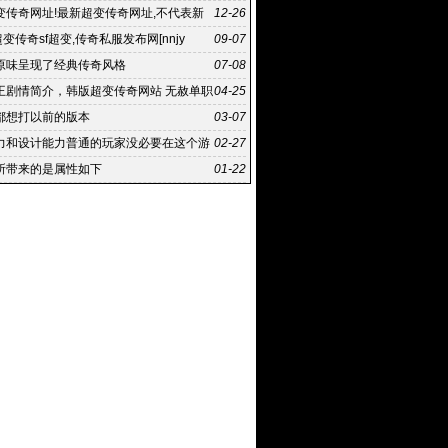
变传奇网址!最新超变传奇网址,不代表新
12-26
点或立场
超变传奇sf超变,传奇私服发布网[nnjy
09-07
原味呈现了经典传奇风格
07-08
王剧情简介，韩版超变传奇网站 无赦单职
04-25
刀塔
都想打以前的版本
03-07
力和设计能力普通的玩家没必要在这个游
02-27
钱
所带来的是属性如下
01-22