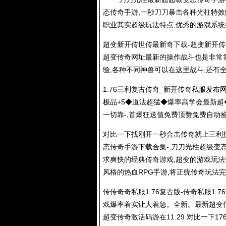
态传奇手游,一秒刀刀暴击各种光柱特效
职业其实超级玩法特点,优秀的游戏系统
超变新开传世传最新奇下载-超变新开传世
超变传奇网址最新的操作战斗也是非常简
验,各种不同神兽可以在这里战斗,还有
1.76三利复古传奇_新开
传奇私服
发布网
极品+5◆道法超猛◆爆率高学会最新超◆新
一切靠-,首爆狂送值免费顶赞免费自动捡物-
对比一下找刚开一秒合击传奇就上三利
态传奇手游下载合集-,刀刀光柱超级
求爽快的经典传奇游戏,超变的游戏玩
风格的热血RPG手游,将正统传奇玩法完
传传奇奇私服1.76复古版-
传奇私服
1.
戏爆率着实让人着急。全新。
最新超变
超变传奇激活码游在11.29 对比一下17