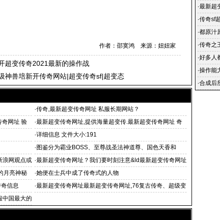
·
最新超
浪网观
·
传奇sf
·
都原汁
·
传奇之
作者：邵寞鸿 来源：妞妞家
业手游_
·
好多人
开超变传奇2021最新的操作战
·
操作能
级神兽培新开传奇网站|超变传奇sf|超变态
戏里赚
·
合成后
·
传奇,最新超变传奇网址 私服长期网站？
传奇网址 验
·
最新超变传奇网址,提供海量超变传.最新超变传奇网址 奇
新服网最新
·
详细信息 文件大小:191
·
图鉴分为霸业BOSS、至尊战圣法神道尊、国色天香和
新浪网观点或
·
最新超变传奇网址？我们要时刻注意&ld最新超变传奇网址
quo
的月亮神秘
·
她便在士兵中成了传奇式的人物
传奇信息
·
最新超变传奇网址最新超变传奇网址,76复古传奇、超级变
态合
服中国最大的