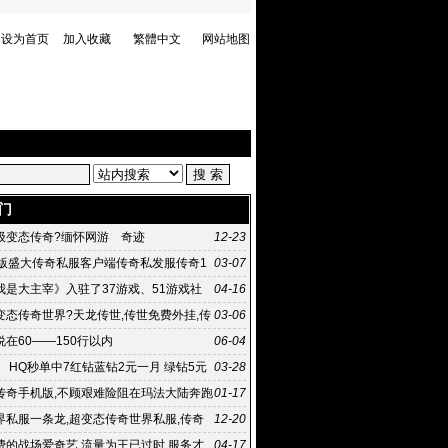
设为首页
加入收藏
繁體中文
网站地图
门
级变态传奇?缅怀网游 奇迹
12-23
币版盛大传奇私服客户端传奇私发服传奇1
03-07
我是大主宰》入驻了37游戏、51游戏社
04-16
狗
变态传奇世界?天龙传世,传世免费外挂,传
03-06
官网,
在60——150行以内
06-04
 HQ秒单中7红钻蓝钻2元一月 绿钻5元
03-28
传奇手机版,不顾艰难险阻在玛法大陆奔跑
01-17
却弥百度快照时?
界私服一条龙,超变态传奇世界私服,传奇
12-20
发布站,传
费的战场爱奇艺 流量为王已过时 服务才
04-17