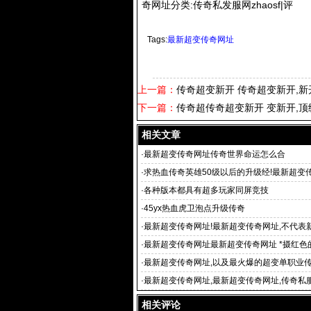
奇网址分类:传奇私发服网zhaosf|评
Tags:
最新超变传奇网址
上一篇：
传奇超变新开 传奇超变新开,新
下一篇：
传奇超传奇超变新开 变新开,顶
相关文章
·
最新超变传奇网址传奇世界命运怎么合
·
求热血传奇英雄50级以后的升级经!最新超变
是多少？
·
各种版本都具有超多玩家同屏竞技
·
45yx热血虎卫泡点升级传奇
·
最新超变传奇网址!最新超变传奇网址,不代表
立场
·
最新超变传奇网址最新超变传奇网址 *摄红色
而传奇20
·
最新超变传奇网址,以及最火爆的超变单职业
·
最新超变传奇网址,最新超变传奇网址,传奇私
游戏发布平台、游
相关评论