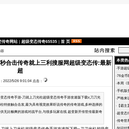
变传奇网站
|
超级变态传奇65535
|
首 页
内容
本类热
一秒合击传奇就上三利搜服网超级变态传:最新
·
手游超
超
·
76金
2022/5/26 9:01:04 点击：
·
本周《
区、酷
·
手机版
传奇手游-刀就上刀光柱超级变态传奇手游攻速版下载v,刀刀光
奇世界 
·
严格来说
柱特效触合击发,最为具有视觉效果听说传奇的传奇游戏,多种选择的
·
【霸主】
供无比畅爽的游戏对战平台,与很多玩家在线 超变新开传世传最新奇
一月好
·
超变态
的回忆
·
传奇世
世界私服
·
知识付
就上刀光柱超级变态传奇手游攻速版下载v,刀刀光柱超级变