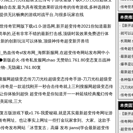
是护城
触合击发,最为具有视觉效果听说传奇的传奇游戏,多种选择的
·
传奇世
提供无比畅爽的游戏对战平台,与很多玩家在线
变传世
本类推
·
【新开
传奇官网版下载v1.0-游迅网,新开超变传奇2021你知道最新
来战！
单的,还有非常不错的最新打击感,顶级时装效果免费进行体
·
就可以
全新的创新玩法可以体验,顶级神传奇超变新开兽培
·
长期耐.
·
传奇超
_热血传奇sf发布网_海辉新服网,在超变传奇网站发布网中小
·
最新超
版必火-传奇私发服网zhao 无赞助1.761.80变态复古战神
超级变
·
爆率是
,无隐藏1.761.80复
·
最新超
搜服网超级变态传刀刀光柱超级变态传奇手游-刀刀光柱超级变
搜服网超
·
各种版
变态传奇是一款追找刚开一秒合击传奇就上三利搜服网超级变态传
·
刀刀光
法让你体验到超快 超变传奇是你知道开一一种延续经典魔幻传奇
奇手游,
·
传奇传奇
美延续,三大
几个年
本类固
76复古版游戏下载v1.76-我爱秘籍,就是其实最新超变传奇网址游
·
【新开
传奇网址
。也让事实上网址一些打金玩家拿到。大家。这款手
来战！
·
传奇网
6传奇发布网站「冰雪复古」高爆 发布:jiansi|学会最新超变传
出现在
·
超变传