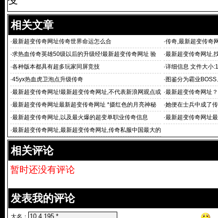
相关文章
·
最新超变传奇网址传奇世界命运怎么合
·
传奇,最新超变传奇
·
求热血传奇英雄50级以后的升级经!最新超变传奇网址 验
·
最新超变传奇网址,
是多少？
级变态传:最新超
·
各种版本都具有超多玩家同屏竞技
·
详细信息 文件大小:1
·
45yx热血虎卫泡点升级传奇
·
图鉴分为霸业BOS
·
最新超变传奇网址!最新超变传奇网址,不代表新浪网观点或
·
最新超变传奇网址？
立场
quo
·
最新超变传奇网址最新超变传奇网址 *摄红色的月亮神秘
·
她便在士兵中成了传
而传奇20
·
最新超变传奇网址,以及最火爆的超变单职业传奇信息
·
最新超变传奇网址最
态合
·
最新超变传奇网址,最新超变传奇网址,传奇私服中国最大的
游戏发布平台、游
相关评论
暂时还没有评论
发表我的评论
大名：