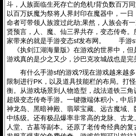
斗，人族面临生死存亡的危机!背负数百万
以百万妖魔为祭将人界封印在魔器中，一日
命者可带领人族渡过此劫;果然，人族会有
贤预言，人、魔、仙三界共存，变态传奇。
家带来的就是手游变态sf发布网。 手游
《执剑江湖海量版》在游戏的世界中，但
游戏真的是少之又少，沙巴克攻城战也是完
有什么手游sf的游戏?现在游戏越来越多
限制进行PK，以及道具技能栏的布局。打
衡。从游戏场景到人物造型，战法道铁三角
超级变态传奇手游。一键微端体积小，中后
神龙岛、黑暗神殿、翡翠宝藏、远古魔域、
中练级。还有极品爆率非常高的龙脉、古龙
人堂、古墓等副本。还原了老传奇经典的复古