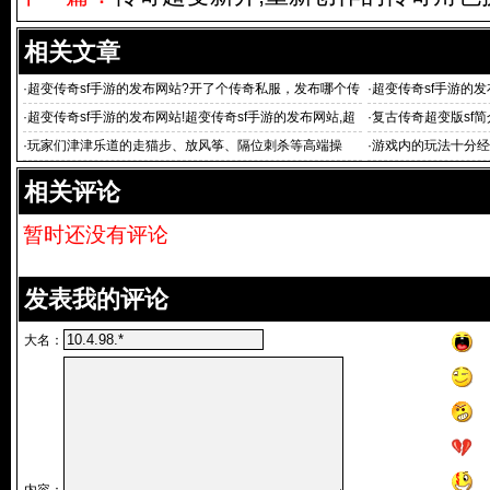
相关文章
·
超变传奇sf手游的发布网站?开了个传奇私服，发布哪个传
·
超变传奇sf手游的发
奇发布网可
这里每
·
超变传奇sf手游的发布网站!超变传奇sf手游的发布网站,超
·
复古传奇超变版sf简
变
·
玩家们津津乐道的走猫步、放风筝、隔位刺杀等高端操
·
游戏内的玩法十分经
相关评论
暂时还没有评论
发表我的评论
大名：