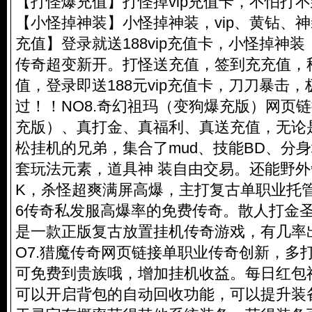
【打怪爆充值】打怪掉vip充值卡，不怕打不到
【小怪掉神装】小怪掉神装，vip、黄钻、
充值】登录就送188vip充值卡，小怪掉神
传奇超变新开。打怪送充值，签到充充值，秒升
值，登录即送188元vip充值卡，刀刀暴击
过！！NO8.奇幻祖玛（变狗爆充版）网页
充版）、真打金、真福利、真送充值，无论
松挂机的兄弟，集合了mud、技能BD、分
套玩法元素，道具神 装自由交易。还能野外
K，杀怪超爽满屏高爆，主打复古单职业托管
6传奇私发服高爆率的免费传奇。散人打金圣
是一款正版复古放置挂机传奇游戏，有几率
O7.猎魔传奇网页链接单职业传奇创新，多打
可免费到贵族哦，增加挂机收益。每日红包
可以开启背包的自动回收功能，可以提升装