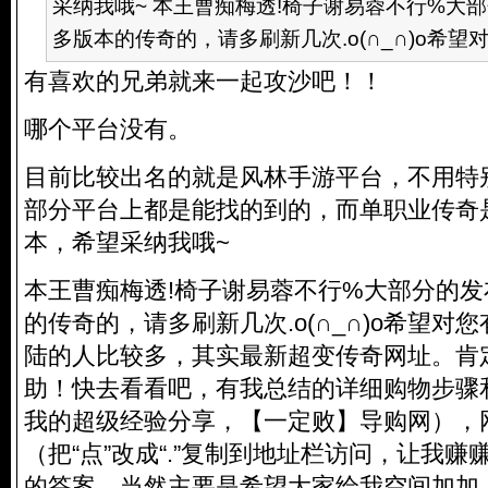
采纳我哦~ 本王曹痴梅透!椅子谢易蓉不行%大
多版本的传奇的，请多刷新几次.o(∩_∩)o希望对您
有喜欢的兄弟就来一起攻沙吧！！
哪个平台没有。
目前比较出名的就是风林手游平台，不用特
部分平台上都是能找的到的，而单职业传奇
本，希望采纳我哦~
本王曹痴梅透!椅子谢易蓉不行%大部分的
的传奇的，请多刷新几次.o(∩_∩)o希望对
陆的人比较多，其实最新超变传奇网址。肯
助！快去看看吧，有我总结的详细购物步骤
我的超级经验分享，【一定败】导购网），网址:
（把“点”改成“.”复制到地址栏访问，让我赚
的答案，当然主要是希望大家给我空间加加