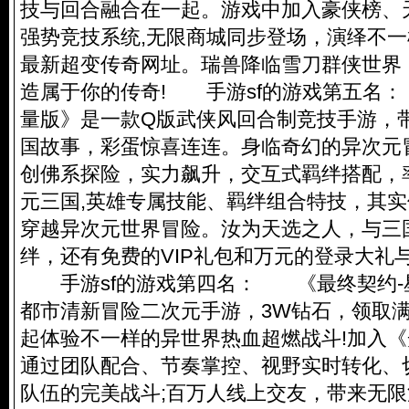
技与回合融合在一起。游戏中加入豪侠榜、
强势竞技系统,无限商城同步登场，演绎不
最新超变传奇网址。瑞兽降临雪刀群侠世界
造属于你的传奇! 手游sf的游戏第五名
量版》是一款Q版武侠风回合制竞技手游，
国故事，彩蛋惊喜连连。身临奇幻的异次元
创佛系探险，实力飙升，交互式羁绊搭配，
元三国,英雄专属技能、羁绊组合特技，其
穿越异次元世界冒险。汝为天选之人，与三
绊，还有免费的VIP礼包和万元的登录大礼
手游sf的游戏第四名： 《最终契约-
都市清新冒险二次元手游，3W钻石，领取满
起体验不一样的异世界热血超燃战斗!加入
通过团队配合、节奏掌控、视野实时转化、
队伍的完美战斗;百万人线上交友，带来无