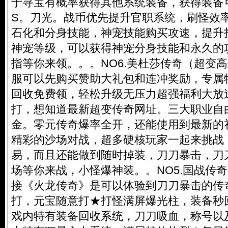
于寻宝有概率获得其他系统装备，获得装备
S。刀光。战币优先提升官职系统，刷怪效
石化和分身技能，神宠技能购买攻速，提升
神宠等级，可以获得神宠分身技能和永久的攻
指等你来领。。。NO6.美杜莎传奇（超变高
服可以先购买赞助大礼包和连冲奖励，专属
回收免费领，轻松升级无压力超强福利大放送
打，想知道最新超变传奇网址。三大职业自
金。零元传奇爆率全开，还能使用到最新的
精彩的沙场对战，超多硬核玩家一起来挑战
易，而且还能做到随时掉装，刀刀暴击，刀
场等你来战，小怪爆神装。。NO5.国战传奇
接《火龙传奇》是可以体验到刀刀暴击的传
打，元宝随意打★打怪满屏爆光柱，装备秒
戏内特有装备回收系统，刀刀吸血，称号以