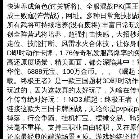
快速养成角色(过关斩将)、全服混战PK(国
成王败寇(阵营战)，网址。多种日常竞技挑
所有武将可持续培养(没有废将);丰富日常玩
创全阵营武将培养，超强打击快感，大招秒
走位、技能打断、风雷水火合体技，让你身临
D即时动作卡牌，1.76传奇私发服高爆率的
高还原度场景，精美画面，都会深陷其中！
华佗、6888元宝、100万金币。。。《崛
载。终极王者》是一款三国题材3D即时动
玩过的，因为这款真的太好玩了，为啥在传
个传奇绝对好玩！！NO3.崛起：终极王者
链接这款为三国卡牌国战，无论你是pvp或pv
掉落，行会争霸、挂机打宝、摆摊交易、骑
法毫不重样。支持三职业自由转职，又在原
还原最经典的端游场景画质。游戏始终坚持