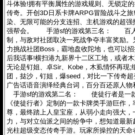
斗体验!拥有平衡属性的游戏规则、无锁定
传奇。开创3D日系卡牌ARPG冒险战斗之旅
染、无限可能的分支连招、主机游戏的超强
强帮会。 手游sf的游戏第三名： 百
制，与敌对社团取决一死战争夺丰富奖励。
力挑战社团Boss，霸地盘收陀地，也可以
后我话事!横扫港九新界十二区工地，或者
无论是钉姐、卓Sir、Kobe，木虱情怀再现;
团，挞沙，钉姐，爆seed，对比一下传奇
广告话语音演绎经典台词，百分百还原人物
手游sf的游戏第二名： 使徒行者是一
《使徒行者》定制的一款卡牌类手游巨作，
尊，最终踏上人皇宝座，从弱小走向强大，
力，与对立仙派之间的纷争中，想知道最新
光柱超级变态传奇手游。玩家所操控的天命