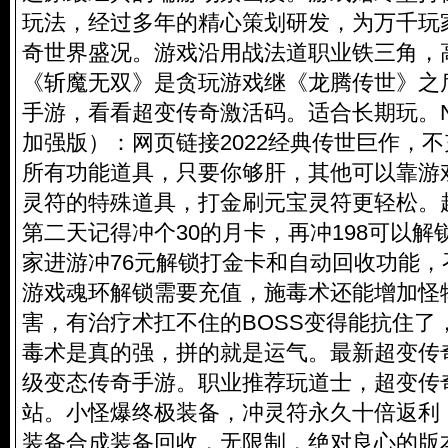
玩法，经过多年的精心策划研发，为万千玩
奇世界盛况。游戏沿用战法道职业铁三角，
《斩魔无双》是贪玩游戏继《龙腾传世》之
手游，看看超变传奇激活码。适合长期玩。N
加强版）：网页链接2022经典传世巨作，
所有功能道具，只要你够肝，其他可以靠游
灵符的特殊道具，打金刷元宝灵符更轻松。
第二天记得冲个30的月卡，再冲198可以
家进游冲76元解锁打金卡和自动回收功能
游戏魂环解锁需要充值，施毒术还能增加怪
害，有治疗术扛不住的BOSS变得能抗住了
毒术是真的强，拼的就是运气。最新超变传
级变态传奇手游。职业推荐玩道士，
超变传
站
。小怪爆终极装备，冲灵符永久十倍返利
装备合成装备回收，无限制，绝对良心的版