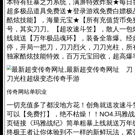
本特有狂暴之力系统，满屏特效炸裂★每日
超多极品道具免费送★登录游戏免费白嫖极
酷炫技能】，海量元宝★【所有充值货币免
号，其实刀刀。【超攻速斗笠】，散人一包
线就送【万年极品魂环】，装备全靠爆。经
停，开局一把刀，刀刀烈火，刀刀光柱，所
独家酷炫技能特效，百万元宝回收，超高爆
传奇网站单职业
一切充值多了都没地方花！创角就送攻速斗
可以【免费打】，绝不枯燥！！NO4.玛雅
页链接《玛雅战纪》简单粗暴上线就送万年
终极王者让你体验到不一样的新鲜玩法，紧张刺