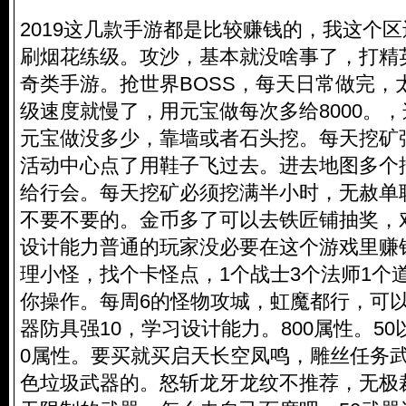
2019这几款手游都是比较赚钱的，我这个区
刷烟花练级。攻沙，基本就没啥事了，打精
奇类手游。抢世界BOSS，每天日常做完，
级速度就慢了，用元宝做每次多给8000。
元宝做没多少，靠墙或者石头挖。每天挖矿
活动中心点了用鞋子飞过去。进去地图多个
给行会。每天挖矿必须挖满半小时，无赦单
不要不要的。金币多了可以去铁匠铺抽奖，
设计能力普通的玩家没必要在这个游戏里赚
理小怪，找个卡怪点，1个战士3个法师1个
你操作。每周6的怪物攻城，虹魔都行，可以
器防具强10，学习设计能力。800属性。50
0属性。要买就买启天长空凤鸣，雕丝任务武
色垃圾武器的。怒斩龙牙龙纹不推荐，无极