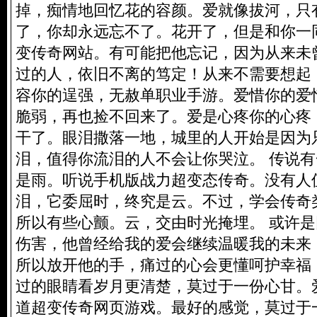
掉，痴情地回忆花的容颜。爱就像拔河，只
了，你却永远忘不了。花开了，但是和你一
变传奇网站
。有可能把他忘记，因为从来未
过的人，依旧不离的笃定！从来不需要想起
容你的逞强，无赦单职业手游。爱惜你的爱
脆弱，再也捡不回来了。爱是心疼你的心疼
干了。眼泪撒落一地，城里的人开始是因为
泪，值得你流泪的人不会让你哭泣。 传说
是雨。听说手机版战力超变态传奇。没有人
泪，它委屈时，终究是云。不过，学会传奇
所以有些心颤。云，交由时光掩埋。 或许
伤害，他曾经给我的爱会继续温暖我的未来
所以放开他的手，痛过的心会更懂呵护幸福
过的眼睛看岁月更清楚，莫过于一份心甘。
道超变传奇网页游戏。最好的感觉，莫过于