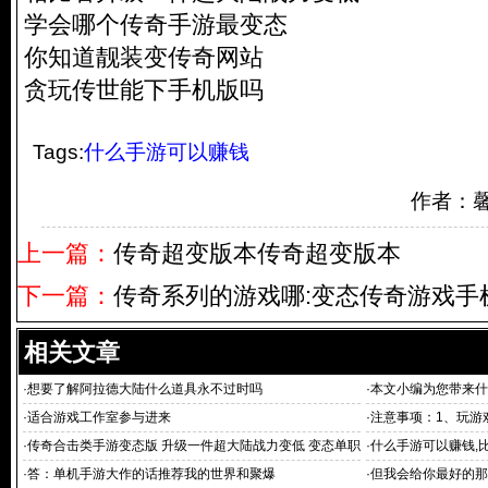
学会哪个传奇手游最变态
你知道靓装变传奇网站
贪玩传世能下手机版吗
Tags:
什么手游可以赚钱
作者：
上一篇：
传奇超变版本传奇超变版本
下一篇：
传奇系列的游戏哪:变态传奇游戏手
相关文章
·
想要了解阿拉德大陆什么道具永不过时吗
·
本文小编为您带来什么
·
适合游戏工作室参与进来
·
注意事项：1、玩游
·
传奇合击类手游变态版 升级一件超大陆战力变低 变态单职
·
什么手游可以赚钱,比
传奇手机版
荣耀 2、六龙争
·
答：单机手游大作的话推荐我的世界和聚爆
·
但我会给你最好的那