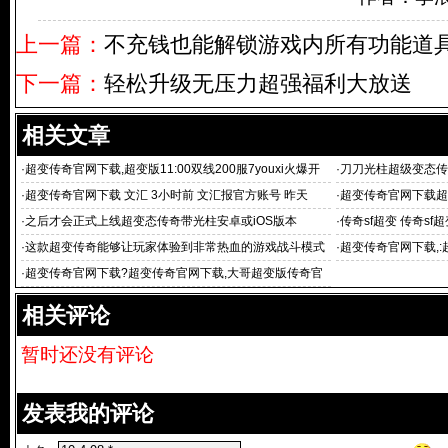
上一篇：
不充钱也能解锁游戏内所有功能道
下一篇：
轻松升级无压力超强福利大放送
相关文章
·
超变传奇官网下载,超变版11:00双线200服7youxi火爆开
·
刀刀光柱超级变态传
服进入游戏
新开 超变
·
超变传奇官网下载 文汇 3小时前 文汇报官方账号 昨天
·
超变传奇官网下载超
实用的有趣攻略
·
之后才会正式上线超变态传奇带光柱安卓或iOS版本
·
传奇sf超变 传奇sf
_超变
·
这款超变传奇能够让玩家体验到非常热血的游戏战斗模式
·
超变传奇官网下载,:
·
超变传奇官网下载?超变传奇官网下载,大哥超变版传奇官
网版是一款值得体验
相关评论
暂时还没有评论
发表我的评论