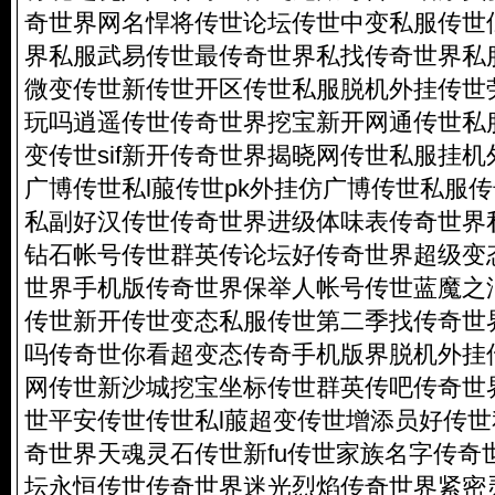
奇世界网名悍将传世论坛传世中变私服传世似
界私服武易传世最传奇世界私找传奇世界私
微变传世新传世开区传世私服脱机外挂传世
玩吗逍遥传世传奇世界挖宝新开网通传世私服
变传世sif新开传奇世界揭晓网传世私服挂
广博传世私l菔传世pk外挂仿广博传世私服
私副好汉传世传奇世界进级体味表传奇世界
钻石帐号传世群英传论坛好传奇世界超级变
世界手机版传奇世界保举人帐号传世蓝魔之
传世新开传世变态私服传世第二季找传奇世
吗传奇世你看超变态传奇手机版界脱机外挂
网传世新沙城挖宝坐标传世群英传吧传奇世
世平安传世传世私l菔超变传世增添员好传
奇世界天魂灵石传世新fu传世家族名字传奇
坛永恒传世传奇世界迷光烈焰传奇世界紧密