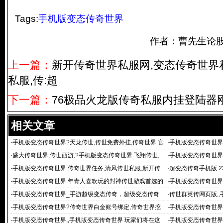
Tags:
手机版变态传奇世界
作者：曹先生论
上一篇：
新开传奇世界私服网,变态传奇世界
私服,传:超
下一篇：
76极品火龙版传奇私服内挂登陆器
相关文章
·
手机版变态传奇世界?天龙传世,传世免费外挂,传奇世界 官
·
手机版变态传奇世界
网,
咨询平台
·
盛大传奇世界,传世西游,?手机版变态传奇世界 飞翔传世,
·
手机版变态传奇世界?
传
f发布网,传世私副
·
手机版变态传奇世界 传奇世界任务,清风传世私服,新开传
·
超变态传奇手机版 2
世私服发布网,麒麟
的手游传奇么
·
手机版变态传奇世界.年青人喜欢玩的封神传世游戏首选的
·
手机版变态传奇世界?
发布平台
级变态传世sf,传
·
手机版变态传奇世界_手游超级变态传奇，超级变态传奇
·
传世群英传网页版,,
版_有变态
传世,传世群英传sf
·
手机版变态传奇世界?传奇世界白金账号绑定,传奇世界挖
·
手机版变态传奇世界
宝坐标,传
是什么游戏
·
手机版变态传奇世界,,手机版变态传奇世界 玩家们将在这
·
手机版变态传奇世界