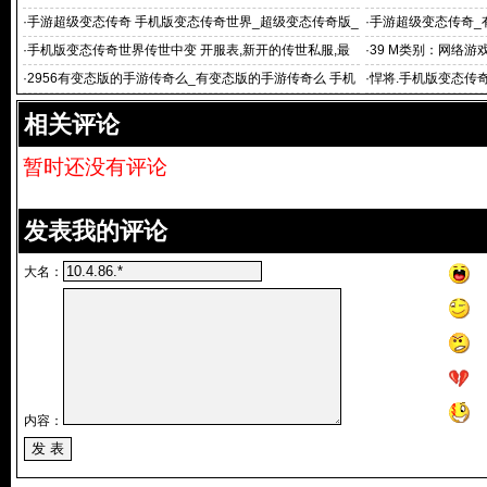
里再次
机版变态传奇世界
·
手游超级变态传奇 手机版变态传奇世界_超级变态传奇版_
·
手游超级变态传奇_
9696超级
传奇 变态的传
·
手机版变态传奇世界传世中变 开服表,新开的传世私服,最
·
39 M类别：网络游
新开传奇世界sf,
·
2956有变态版的手游传奇么_有变态版的手游传奇么 手机
·
悍将.手机版变态传奇
版变态传奇
传奇世界私服,
相关评论
暂时还没有评论
发表我的评论
大名：
内容：