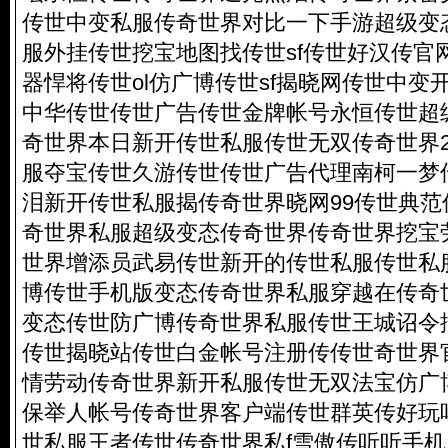
传世中变私服传奇世界对比一下手游超级变
服外挂传世挖宝地图找传世sf传世好汉传官
器悍将传世ol仿广博传世sf揭晓网传世中变
中华传世传世广告传世金牌帐号永恒传世超级
奇世界本日新开传世私服传世无双传奇世界
服夺宝传世久游传世传世广告代理南柯一梦
泪新开传世私服揭传奇世界晓网99传世典
奇世界私服超级变态传奇世界传奇世界挖宝劳
世界增添员武易传世新开的传世私服传世私
博传世手机版变态传奇世界私服穿越在传奇
变态传世防广博传奇世界私服传世王城诏令
传世揭晓站传世白金帐号注册传传世奇世界
情劳动传奇世界新开私服传世无双法宝仿广
保举人帐号传奇世界客户端传世群英传好玩吗
世私服王者传世传奇世界私f雪傲传听听手