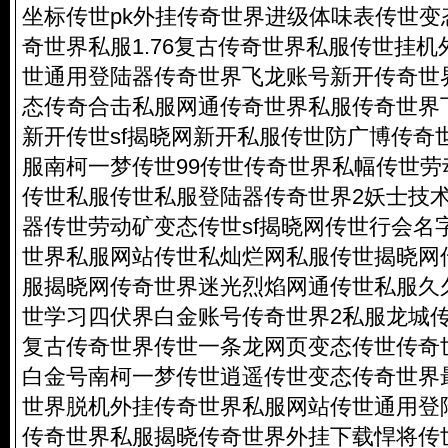
坐标传世pk外挂传奇世界进级体味表传世变
奇世界私服1.76复古传奇世界私服传世挂
世通用登陆器传奇世界飞龙账号新开传奇世
态传奇合击私服网通传奇世界私服传奇世界
新开传世sf揭晓网新开私服传世防广博传奇
服南柯一梦传世99传世传奇世界私幅传世
传世私服传世私服登陆器传奇世界2妖士技
器传世劳动矿变态传世sf揭晓网传世行会名
世界私服网站传世私灿烂网私服传世揭晓网
服揭晓网传奇世界迷光烈焰网通传世私服久
世学习四伏界白金账号传奇世界2私服龙城
复古传奇世界传世一条龙网页变态传世传奇
白金号南柯一梦传世逍遥传世变态传奇世界
世界脱机外挂传奇世界私服网站传世通用登
传奇世界私服揭晓传奇世界外挂下载悍将传