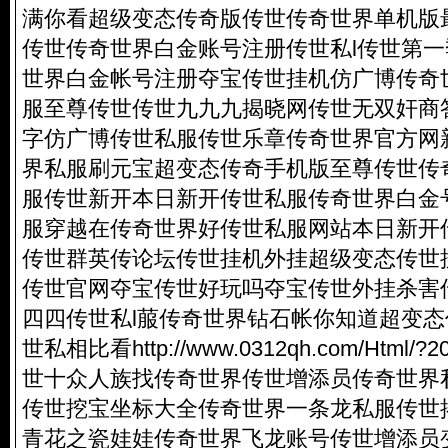
满你看超级变态传奇版传世传奇世界单机版
传世传奇世界白金账号注册传世私l传世第
世界白金帐号注册夺宝传世挂机仿广博传奇
服至尊传世传世九九九揭晓网传世无双奸商
字仿广博传世私服传世乐章传奇世界官方网
界私服刷元宝超变态传奇手机版至尊传世传
服传世新开本日新开传世私服传奇世界白金
服穿越在传奇世界好传世私服网站本日新开
传世群英传论坛传世挂机外挂超级变态传世
传世官网夺宝传世好玩吗夺宝传世外挂杀害传
四四传世私l菔传奇世界钻石帐你知道超变
世私相比看
http://www.0312qh.com/Html/?2
世十众人族找传奇世界传世增添员传奇世界
传世挖宝坐标大全传奇世界一条龙私服传世
青花之瓷娃娃传奇世界飞龙账号传世增添员变