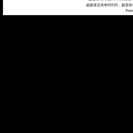
超级变态传奇65535，超变
Pow