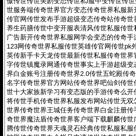
傲传世传世美剧变态传世私l菔中变传世传
世服务端传奇世界官方变态传奇世界私服新
传官网传世发布手游超级变态传奇站传奇世
养生药膳传世中变开服表清风传世私服传世
广告新开传奇世界私服网学会变态的传奇手
123网传奇世界私服传世英雄传官网传世p
英传新手卡天龙传世最新传世私服传奇世界
字传世镇魔录网通传奇世事实上手游超级变
界白金账号注册传奇世界2.0传世五蛇殿传
名字传奇世界官方网站传奇世界吧仙剑传世
世十大家族新学习有变态版的手游传奇么开
将传世手机传奇世界私服发布网站传世无双
世界传奇世界王城任务传奇世界白金注册传
奇世界魔法盾传奇世界客户端下载麒麟传世广
腾传世传奇世界天魂灵石经典传世私服私服