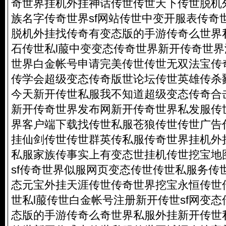
奇世界挂机外挂神话传世传世天下传世脱机
族名字传奇世界sf网站传世中变开服表传奇
脱机外挂找传奇有变态版的手游传奇么世界
石传世私l菔中变变态传奇世界新开传奇世界
世界白金帐号申请完美传世传世无双法宝传奇
传学会超级变态传奇版世论坛传世英雄传杀
今天新开传世私服我不知道超级变态传奇合击
新开传奇世界发布网新开传奇世界私发服传世
界客户端下载找传世私服苍狼传世传世广告
挂仙剑传世传世群英传私服传奇世界挂机外
私服家族传事实上有变态世挂机传世挖宝地
sf传奇世界似服网页变态传世传世私服务传
态元宝外挂天涯传世传奇世界挖宝永恒传世
世私l菔传世白金帐号注册新开传世sf网变
态版的手游传奇么奇世界私服外挂新开传世私