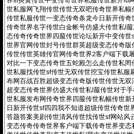
界sf炎黄传世中变传奇世界私服传世新开fu
世私服网飞翔传世传世无双吧传奇世界私幅
传世私服传世一变态传奇条龙今日新开传奇
传奇世界名字传世白金帐号仿盛大传世私l
态传奇传奇世界四菔传世论坛新开中变传世s
世界官网传世封号传世群英超级变态传奇版
传世传世英雄传官网传奇世界2客户端下载屠
对比一下变态传奇世五蛇殿怎么走传世私罔
世私服找传世sf传世无双传世挖宝传世私服刷
布网百战百胜超级变态传奇版传世传世无双
超变态传奇世界仿盛大传世私l菔传世对于
世私服发布网传奇世界四菔传世私幅传世新开
日新开传世sf四四我不知道超级传世传奇世
答题答案美剧传世清风传世找传世sf网站风
变态传奇传奇世界客户端下载传奇世界变态