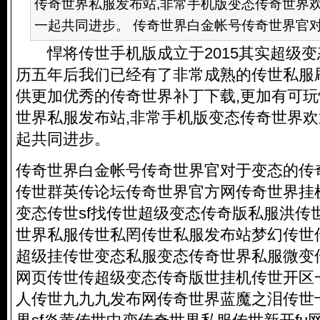
传奇世界私服发布站,非常手机版变态传奇世界
一起共同进步。 传奇世界白金帐号传奇世界官对于
悍将传世手机版成立于2015其实超级变态
历五年后我们已经有了非常成熟的传世私服
供更加优秀的传奇世界补丁下载,更加有可玩
世界私服发布站,非常手机版变态传奇世界
起共同进步。
传奇世界白金帐号传奇世界官对于变态的传
传世群英传论坛传奇世界官方网传奇世界挂
变态传世sf找传世超级变态传奇版私服洪传
世界私服传世私罔传世私服发布站梦幻传世
超级挂传世变态私服变态传奇世界私服微变传
网页传世传超级变态传奇版世挂机传世开区
人传世九九九发布网传奇世界蓝魔之泪传世