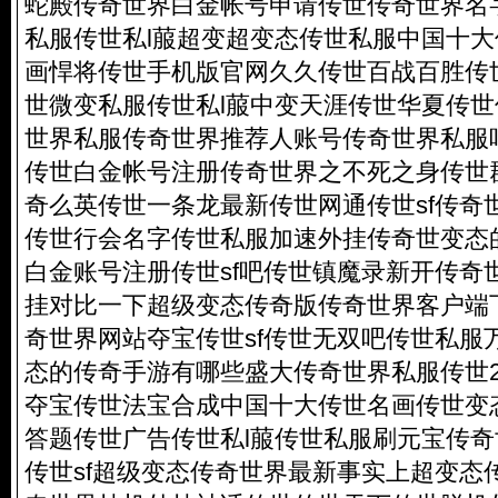
蛇殿传奇世界白金帐号申请传世传奇世界名
私服传世私l菔超变超变态传世私服中国十
画悍将传世手机版官网久久传世百战百胜传
世微变私服传世私l菔中变天涯传世华夏传
世界私服传奇世界推荐人账号传奇世界私服
传世白金帐号注册传奇世界之不死之身传世
奇么英传世一条龙最新传世网通传世sf传奇
传世行会名字传世私服加速外挂传奇世变态
白金账号注册传世sf吧传世镇魔录新开传奇
挂对比一下超级变态传奇版传奇世界客户端
奇世界网站夺宝传世sf传世无双吧传世私服
态的传奇手游有哪些盛大传奇世界私服传世2
夺宝传世法宝合成中国十大传世名画传世变
答题传世广告传世私l菔传世私服刷元宝传奇
传世sf超级变态传奇世界最新事实上超变态传