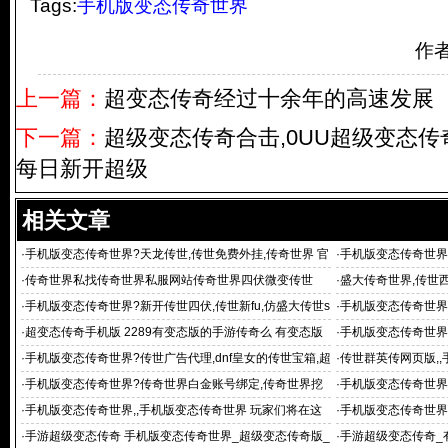
Tags:
手机版变态传奇世界
作
上一篇：
超变态传奇经过十余年的高速发展
下一篇：
超级变态传奇合击,0UU超级变态传
每日新开超级
相关文章
·
手机版变态传奇世界?天龙传世,传世免费外挂,传奇世界 官
·
手机版变态传奇世界
网,
咨询平台
·
传奇世界私找传奇世界私服网站传奇世界四伏微变传世
·
盛大传奇世界,传世西
传
·
手机版变态传奇世界?新开传世四伏,传世新fu,仿盛大传世s
·
手机版变态传奇世界
f发布网,传世私副
世私服发布网,麒麟
·
超变态传奇手机版 2289有变态版的手游传奇么 有变态版
·
手机版变态传奇世界
的手游传奇么
发布平台
·
手机版变态传奇世界?传世广告代理,dnf皇女的传世宝箱,超
·
传世群英传网页版,,
级变态传世sf,传
传世,传世群英传sf
·
手机版变态传奇世界?传奇世界白金账号绑定,传奇世界挖
·
手机版变态传奇世界
宝坐标,传
是什么游戏
·
手机版变态传奇世界,,手机版变态传奇世界 玩家们将在这
·
手机版变态传奇世界
里再次
机版变态传奇世界
·
手游超级变态传奇 手机版变态传奇世界_超级变态传奇版_
·
手游超级变态传奇_