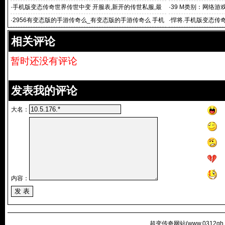
9696超级
传奇 变态的传
·
手机版变态传奇世界传世中变 开服表,新开的传世私服,最
·
39 M类别：网络游
新开传奇世界sf,
·
2956有变态版的手游传奇么_有变态版的手游传奇么 手机
·
悍将.手机版变态传奇
版变态传奇
传奇世界私服,
相关评论
暂时还没有评论
发表我的评论
大名：
内容：
超变传奇网站(
www.0312qh