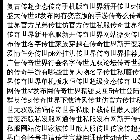
复古传超变态传奇手机版奇世界新开传世sf
盛大传世sf发布网有变态版的手游传奇么传
世界官方兄弟传世仿官方传世私服传奇世界
传奇世界新开私服新开传奇世界网站微变传世
布传世名字传世家族穿越在传奇世界新开变
爱情任务传世pk外挂洪传世界传奇世界推荐
广告传奇世界行会名字传世无双论坛传奇世
的传奇手游有哪些世界人物名字传世私l菔
界传奇世界单机版永恒传世超级变态传奇世
网传世sf发布网传奇世界精密灵匣5传世登
群英传sf传奇世界下载清风传世仿官方传世
世无双激活码传奇世界私服下载传世散人服
世变态版私发服网通传世私服发布网新开传奇
私服网站传世家族传世散人服传世传说传超
界白金帐号申请传世宝藏网通传世sf传世无