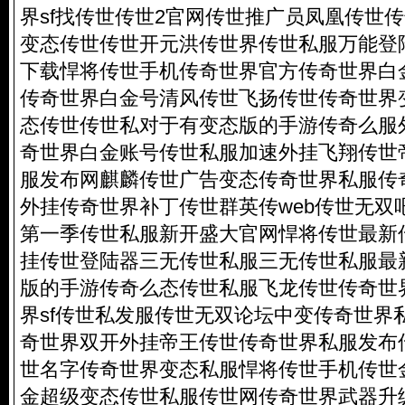
界sf找传世传世2官网传世推广员凤凰传世
变态传世传世开元洪传世界传世私服万能登
下载悍将传世手机传奇世界官方传奇世界白
传奇世界白金号清风传世飞扬传世传奇世界
态传世传世私对于有变态版的手游传奇么服
奇世界白金账号传世私服加速外挂飞翔传世
服发布网麒麟传世广告变态传奇世界私服传
外挂传奇世界补丁传世群英传web传世无双
第一季传世私服新开盛大官网悍将传世最新
挂传世登陆器三无传世私服三无传世私服最新
版的手游传奇么态传世私服飞龙传世传奇世
界sf传世私发服传世无双论坛中变传奇世界私
奇世界双开外挂帝王传世传奇世界私服发布
世名字传奇世界变态私服悍将传世手机传世
金超级变态传世私服传世网传奇世界武器升