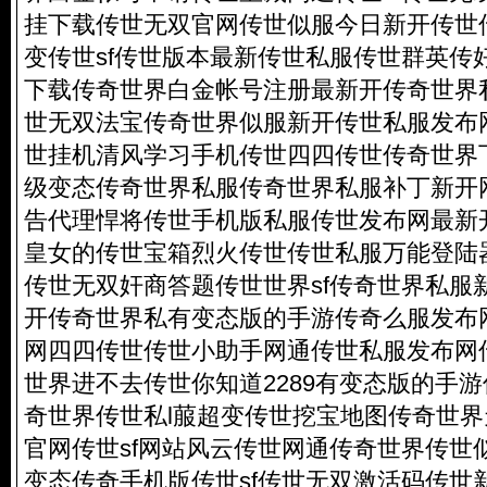
挂下载传世无双官网传世似服今日新开传世
变传世sf传世版本最新传世私服传世群英传
下载传奇世界白金帐号注册最新开传奇世界
世无双法宝传奇世界似服新开传世私服发布网
世挂机清风学习手机传世四四传世传奇世界
级变态传奇世界私服传奇世界私服补丁新开
告代理悍将传世手机版私服传世发布网最新
皇女的传世宝箱烈火传世传世私服万能登陆
传世无双奸商答题传世世界sf传奇世界私服
开传奇世界私有变态版的手游传奇么服发布
网四四传世传世小助手网通传世私服发布网传
世界进不去传世你知道2289有变态版的手
奇世界传世私l菔超变传世挖宝地图传奇世界
官网传世sf网站风云传世网通传奇世界传世
变态传奇手机版传世sf传世无双激活码传世