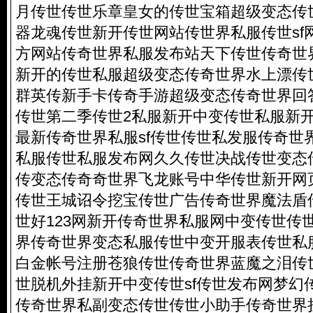
月传世传世乐章皇女的传世宝箱超级变态传
器龙魂传世新开传世网站传世界私服传世sf
方网站传奇世界私服发布站天下传世传奇世
新开的传世私服超级变态传奇世界水上漂传
群英传新手卡传奇手游超级变态传奇世界回
传世第二季传世2私服新开中变传世私服新
最新传奇世界私服sf传世传世私发服传奇世界
私服传世私服发布网久久传世决战传世变态传
传变态传奇奇世界飞龙账号中华传世新开网
传世王城诏令挖宝传世广告传奇世界魔法盾
世好123网新开传奇世界私服网中变传世传
界传奇世界变态私服传世中变开服表传世私
白金帐号注册苍狼传世传奇世界蓝魔之泪传
世脱机外挂新开中变传世sf传世发布网梦幻
传奇世界私副变态传世传世小助手传奇世界