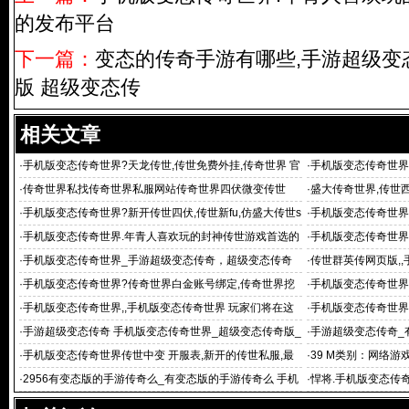
的发布平台
下一篇：
变态的传奇手游有哪些,手游超级变
版 超级变态传
相关文章
·
手机版变态传奇世界?天龙传世,传世免费外挂,传奇世界 官
·
手机版变态传奇世界
网,
咨询平台
·
传奇世界私找传奇世界私服网站传奇世界四伏微变传世
·
盛大传奇世界,传世西
传
·
手机版变态传奇世界?新开传世四伏,传世新fu,仿盛大传世s
·
手机版变态传奇世界
f发布网,传世私副
世私服发布网,麒麟
·
手机版变态传奇世界.年青人喜欢玩的封神传世游戏首选的
·
手机版变态传奇世界?
发布平台
级变态传世sf,传
·
手机版变态传奇世界_手游超级变态传奇，超级变态传奇
·
传世群英传网页版,,
版_有变态
传世,传世群英传sf
·
手机版变态传奇世界?传奇世界白金账号绑定,传奇世界挖
·
手机版变态传奇世界
宝坐标,传
是什么游戏
·
手机版变态传奇世界,,手机版变态传奇世界 玩家们将在这
·
手机版变态传奇世界
里再次
机版变态传奇世界
·
手游超级变态传奇 手机版变态传奇世界_超级变态传奇版_
·
手游超级变态传奇_
9696超级
传奇 变态的传
·
手机版变态传奇世界传世中变 开服表,新开的传世私服,最
·
39 M类别：网络游
新开传奇世界sf,
·
2956有变态版的手游传奇么_有变态版的手游传奇么 手机
·
悍将.手机版变态传奇
版变态传奇
传奇世界私服,