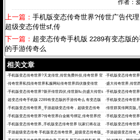
作者：
上一篇：
手机版变态传奇世界?传世广告代理,
超级变态传世sf,传
下一篇：
超变态传奇手机版 2289有变态版
的手游传奇么
相关文章
·
手机版变态传奇世界?天龙传世,传世免费外挂,传奇世界 官
·
手机版变态传奇世界
网,
咨询平台
·
传奇世界私找传奇世界私服网站传奇世界四伏微变传世
·
盛大传奇世界,传世西
传
·
手机版变态传奇世界?新开传世四伏,传世新fu,仿盛大传世s
·
手机版变态传奇世界
f发布网,传世私副
世私服发布网,麒麟
·
超变态传奇手机版 2289有变态版的手游传奇么 有变态版
·
手机版变态传奇世界?
的手游传奇么
级变态传世sf,传
·
手机版变态传奇世界_手游超级变态传奇，超级变态传奇
·
传世群英传网页版,,
版_有变态
传世,传世群英传sf
·
手机版变态传奇世界?传奇世界白金账号绑定,传奇世界挖
·
手机版变态传奇世界
宝坐标,传
是什么游戏
·
手机版变态传奇世界,,手机版变态传奇世界 玩家们将在这
·
手机版变态传奇世界
里再次
机版变态传奇世界
·
手游超级变态传奇 手机版变态传奇世界_超级变态传奇版_
·
手游超级变态传奇_