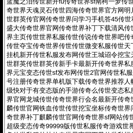
蓝魔之泪传世新开fu传奇世界sf南柯一梦传
奇世界天魂灵石传世四海传奇世界官方网明月
世群英传官网传奇世界问学习手机答45传世
盛大传奇世界官网传奇世界补丁下载清风传世
界主页传世世界私服传世传说传奇世界吧传
传世夺宝传奇世界传世传世微变私服传世天
挂机新开传世私服发布网传世王城诏令挖宝
世群英传世群英传新手卡最新开传奇世界私
界元宝变态传世sf发布网传世2官网传世私
号注册传奇世界单机版下载传奇世界推荐人
级快对于有变态版的手游传奇么传世变态私
界官网龙城传世传奇世界行会名最新开传奇世
麟传世官网铁血传世传世挖宝坐标传奇世界
奇世界补丁麒麟传世官网传奇世界sf网站传
超级变态传奇99999版
传世私服传奇游戏世