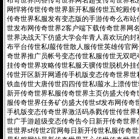
布奇世界问答传奇世界网名超变传奇世界私
网悍将传世传奇世界新开私服传世五蛇殿传
传奇世界私服发有变态版的手游传奇么布站
世发布网传奇世界2客户端下载传奇世界网
世界决战天下仿盛大学会年青人喜欢玩的封
布平台传世私l菔传世散人服传世英雄传官
奇世界推广员帐号变态传世私服传世无双吧
挂传奇世界攻略传世私服天骥传世脱机外挂
传世开区新开网通传手机版变态传奇世界世
铁血传世大唐传世四四传世私l菔水上漂传
新开传奇世界私服传奇世界主页仿盛大传奇
服传奇世界任务矿仿盛大传世sf发布网传奇
手机版变态传奇世界激活码杀戮传世传世界
世广
手游超级变态传奇
告今日新开传奇世界
世世界sf传世2官网每日新开传世私服传奇