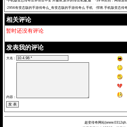
9696超级
传奇 变态的传
·
手机版变态传奇世界传世中变 开服表,新开的传世私服,最
·
39 M类别：网络游
新开传奇世界sf,
·
2956有变态版的手游传奇么_有变态版的手游传奇么 手机
·
悍将.手机版变态传奇
版变态传奇
传奇世界私服,
相关评论
暂时还没有评论
发表我的评论
大名：
内容：
超变传奇网站(
www.0312qh