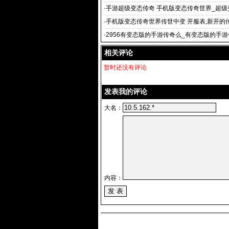
里再次
·
手游超级变态传奇 手机版变态传奇世界_超级
9696超级
·
手机版变态传奇世界传世中变 开服表,新开的
新开传奇世界sf,
·
2956有变态版的手游传奇么_有变态版的手游
版变态传奇
相关评论
暂时还没有评论
发表我的评论
大名：
内容：