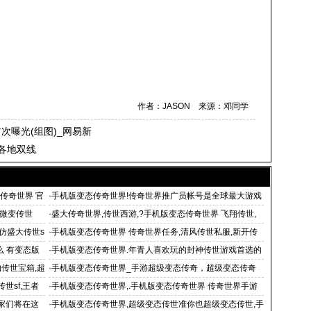
作者：JASON 来源：邓同学
次曝光(组图)_网易新
各地双线
传奇世界 官
·
手机版变态传奇世界!传奇世界推广员帐号是全球最大游戏
咨询平台
微变传世
·
盛大传奇世界,传世西游,?手机版变态传奇世界 飞翔传世,
传
,仿盛大传世s
·
手机版变态传奇世界 传奇世界任务,清风传世私服,新开传
世私服发布网,麒麟
么 有变态版
·
手机版变态传奇世界.年青人喜欢玩的封神传世游戏首选的
发布平台
的传世宝箱,超
·
手机版变态传奇世界_手游超级变态传奇，超级变态传奇
版_有变态
世sf,王者
·
手机版变态传奇世界,.手机版变态传奇世界 传奇世界手游
是什么游戏
玩家们将在这
·
手机版变态传奇世界,超级变态传世准你也超级变态传世,手