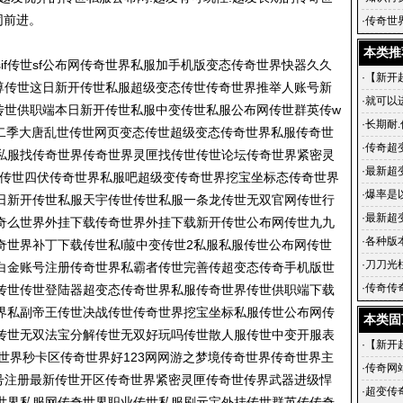
同前进。
是护城
·
传奇世
变传世
本类推
if传世sf公布网传奇世界私服加手机版变态传奇世界快器久久
·
【新开
至尊传世这日新开传世私服超级变态传世传奇世界推举人账号新
来战！
·
就可以
传世供职端本日新开传世私服中变传世私服公布网传世群英传w
·
长期耐.
第二季大唐乱世传世网页变态传世超级变态传奇世界私服传奇世
·
传奇超
私服找传奇世界传奇世界灵匣找传世传世论坛传奇世界紧密灵
·
最新超
服传世四伏传奇世界私服吧超级变传奇世界挖宝坐标态传奇世界
超级变
·
爆率是
日新开传世私服天宇传世传世私服一条龙传世无双官网传世行
·
最新超
奇么世界外挂下载传奇世界外挂下载新开传世公布网传世九九
搜服网超
·
各种版
奇世界补丁下载传世私l菔中变传世2私服私服传世公布网传世
·
刀刀光
白金账号注册传奇世界私霸者传世完善传超变态传奇手机版世
奇手游,
·
传奇传奇
传世传世登陆器超变态传奇世界私服传奇世界传世供职端下载
几个年
界私副帝王传世决战传世传奇世界挖宝坐标私服传世公布网传
本类固
传世无双法宝分解传世无双好玩吗传世散人服传世中变开服表
·
【新开
世界秒卡区传奇世界好123网网游之梦境传奇世界传奇世界主
来战！
·
传奇网
帐号注册最新传世开区传奇世界紧密灵匣传奇世传界武器进级悍
出现在
·
超变传
世界私服网传奇世界职业传世私服刷元宝外挂传世群英传传奇