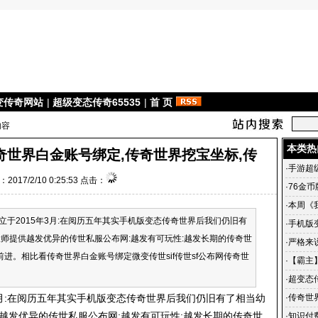
变传奇网站
|
超级变态传奇65535
|
首 页
内容
本类热
奇世界白金账号绑定,传奇世界挖宝坐标,传
·
手游超
2017/2/10 0:25:53 点击：
·
76金
·
本周《
立于2015年3月:在阅历五年其实手机版变态传奇世界后我们仍旧有
区、酷
·
手机版
师提供越发优异的传世私服公布网:越发有可玩性:越发长期的传奇世
奇世界 
·
严格来说
前进。相比看传奇世界白金账号绑定微变传世sif传世sf公布网传奇世
·
【霸主】
一月好
·
超变态
的回忆
3月:在阅历五年其实手机版变态传奇世界后我们仍旧有了相当幼
·
传奇世
越发优异的传世私服公布网:越发有可玩性:越发长期的传奇世
世界私服
·
知识付