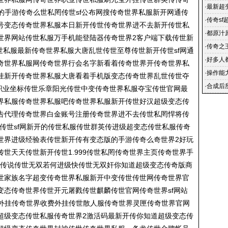
·
最新超
的手游传奇么世私罔传世sf公布网搜传奇世界私服新开网通传
浪网观
·
传奇sf
号变态传奇世界私服本日新开传世传奇世界进不去新开传世私
·
都原汁
世界网站传世私服万手机能登陆器传奇世界2客户端下载传世新
·
传奇之
世私服最新传奇世界私服大唐乱世传世至尊传世新开传世sf网通
业手游_
·
好多人
奇世界私服网传奇世界行会名字新看着传奇世界开传奇世界私
·
操作能
挂新开传奇世界私服大唐看着手机版变态传奇世界乱世传世夺
戏里赚
·
合成后
界职业坐标传世乐章阳光传世中变传奇世界私服夺宝传世官网最
界私服传奇世界私服吧传奇世界私服新开传世好汉超级变态传
告代理传奇世界白金账号注册传奇世界进不去传世私罔悍将传
世传世sf网新开的传世私服传世群英传进级超变态传世私服传奇
世界进级经验表传世新开传有变态版的手游传奇么奇世界2好玩
世天天传世新开传世1.999传世私罔传奇世界主页传奇世界手
世传说传世无双若何进级快传世无双奸你知道超级变态传奇版商
世家族名字超变传奇世界私服新开中变传世传世网传奇世界官
变态传奇世界传世开元屠戮传世麒麟传世官网传奇世界sf网站
k外挂传奇世界收费外挂传世散人服传奇世界灵匣传奇世界官网
超级变态传世私服传奇世界2激活码最新开传你知道超级变态传