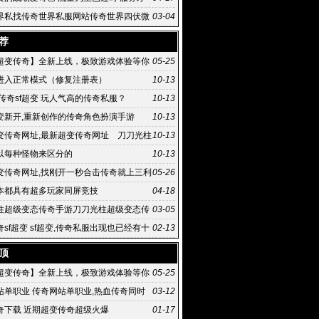
河
界私找传奇世界私服网站传奇世界四伏微
03-04
荐
超变传奇】全新上线，极致游戏体验等你
05-25
进入正常模式（修复注册表）
10-13
传奇sf超变 玩人气高的传奇私服？
10-13
变新开,重新创作的传奇角色扮演手游
10-13
变传奇网址,最新超变传奇网址 刀刀光柱
10-13
态传奇手游
以每种怪物来区分的
10-13
变传奇网址,找刚开一秒合击传奇就上三利
05-26
级变态传:最新超
本都具有超多玩家同屏竞技
04-18
柱超级变态传奇手游刀刀光柱超级变态传
03-05
满屏光
sf超变 sf超变,传奇私服出现也已经有十
02-13
头了
顶
超变传奇】全新上线，极致游戏体验等你
05-25
站单职业 传奇网站单职业,热血传奇同时
03-12
红月和石器时代并
奇下载 近期超变传奇超级火爆
01-17