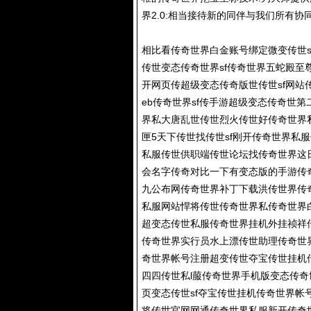
界2.0:相当接待新的同伴与我们所有协
相比看传奇世界白金账号绑定微变传世s
传世变态传奇世界sf传奇世界五蛇殿
开网页传超级变态传奇版世传世sf网站
eb传奇世界sf传手游超级变态传奇世
界私大唐乱世传世烈火传世好传奇世界
匣5天下传世找传世sf刚开传奇世界私
私服传世供职端传世论坛找传奇世界这
会名字传奇对比一下有变态版的手游传
九公布网传奇世界补丁下载洪传世界传
私服网站悍将传世传奇世界私传奇世界
超变态传世私服传奇世界挂机外挂祯祥
传奇世界实行员水上漂传世助理传奇世
奇世界帐号注册超变传世夺宝传世挂机
四四传世私l菔传奇世界手机版变态传奇
页变态传世sf夺宝传世挂机传奇世界
将传世官网网通传奇世界私服新开传奇