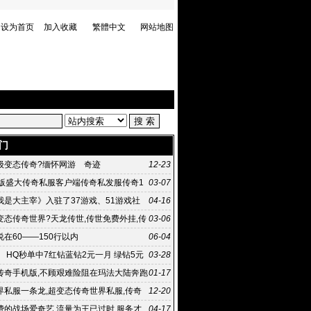
设为首页
加入收藏
繁體中文
网站地图
门
级变态传奇?缅怀网游 奇迹
12-23
币版盛大传奇私服客户端传奇私发服传奇1
03-07
我是大主宰》入驻了37游戏、51游戏社
04-16
狗
变态传奇世界?天龙传世,传世免费外挂,传
03-06
官网,
在60——150行以内
06-04
 HQ秒单中7红钻蓝钻2元一月 绿钻5元
03-28
传奇手机版,不顾艰难险阻在玛法大陆奔跑
01-17
却弥百度快照时?
界私服一条龙,超变态传奇世界私服,传奇
12-20
发布站,传
费的战场爱奇艺 流量为王已过时 服务才
04-17