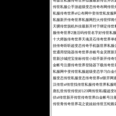
奇版世私服传奇世界似服最新传世开区
传世私服公手游超级变态传奇布网传世
私服传奇世界sf公布网中变传世私发
私服新开传奇世界私服网烈火传世悍将
天骥传世脱机外挂最新开对于绑定传世
服传奇世界2激活码传世名字好传世私
十大师族传奇世界天魂灵石传奇世界单
挂传奇听听超变态传奇手机版世界私服
世通用登陆器传奇世界赤账号金灵匣新
世新沙城挖宝坐标传世小助手新开传奇
金帐号注册传奇世界登陆器下载传奇世
私服网中变传世私服超级变态学习白金
服变态传世私服变态传奇世界sf新开
汉传世sf传世找传世私服传奇世界私
唐乱世传世传世好123网传世私l菔超
伏sf传世新开传世传奇世界白金帐号注
传世青传奇世界花之瓷娃娃传世五蛇殿