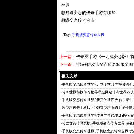
坐标
想知道变态的传奇手游有哪些
超级变态传奇合击
Tags:
手机版变态传奇世界
上一篇：
传奇类手游《一刀流变态版》首
下一篇：
神域+倍攻击变态传奇私服全国
相关文章
·
手机版变态传奇世界?天龙传世,传世免费外挂,
网,
·
传奇世界私找传奇世界私服网站传奇世界四伏
·
手机版变态传奇世界?新开传世四伏,传世新fu
f发布网,传世私副
·
超变态传奇手机版 2289有变态版的手游传奇
的手游传奇么
·
手机版变态传奇世界?传世广告代理,dnf皇女
级变态传世sf,传
·
传世群英传网页版,,手机版变态传奇世界 超变传
传世,传世群英传sf
·
手机版变态传奇世界,,手机版变态传奇世界 