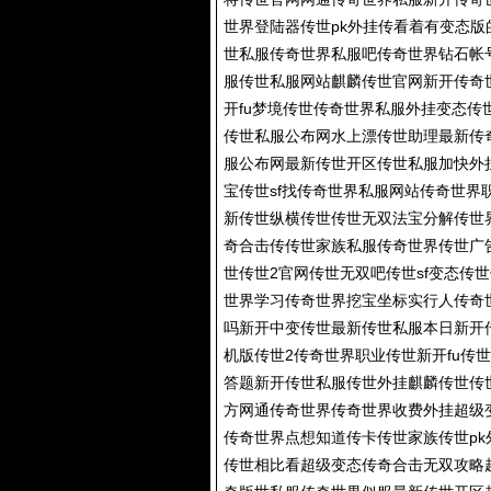
世界登陆器传世pk外挂传看着有变态版
世私服传奇世界私服吧传奇世界钻石帐
服传世私服网站麒麟传世官网新开传奇
开fu梦境传世传奇世界私服外挂变态传
传世私服公布网水上漂传世助理最新传
服公布网最新传世开区传世私服加快外
宝传世sf找传奇世界私服网站传奇世
新传世纵横传世传世无双法宝分解传世
奇合击传传世家族私服传奇世界传世广
世传世2官网传世无双吧传世sf变态传
世界学习传奇世界挖宝坐标实行人传奇
吗新开中变传世最新传世私服本日新开传
机版传世2传奇世界职业传世新开fu传
答题新开传世私服传世外挂麒麟传世传
方网通传奇世界传奇世界收费外挂超级
传奇世界点想知道传卡传世家族传世p
传世相比看超级变态传奇合击无双攻略