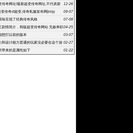
变传奇网址!最新超变传奇网址,不代表新
12-26
点或立场
超变传奇sf超变,传奇私服发布网[nnjy
09-07
原味呈现了经典传奇风格
07-08
王剧情简介，韩版超变传奇网站 无赦单职
04-25
刀塔
都想打以前的版本
03-07
力和设计能力普通的玩家没必要在这个游
02-27
钱
所带来的是属性如下
01-22