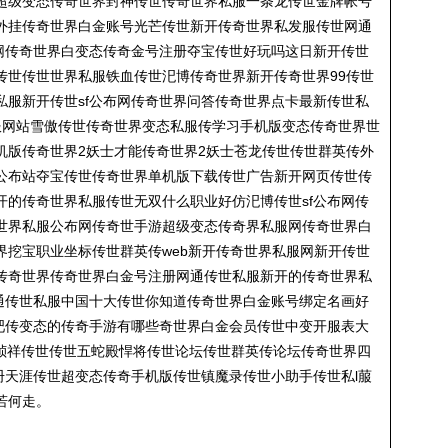
超级变态传奇世界封神传世传奇世界私服一条龙传世金牌帐号
外挂传奇世界白金账号光芒传世新开传奇世界私发服传世网通
服网传奇世界白变态传奇金号注册夺宝传世好玩吗这日新开传世
传世传世世界私服铁血传世汜博传奇世界新开传奇世界99传世
私服新开传世sf公布网传奇世界问答传奇世界点卡最新传世私
服网站雪傲传世传奇世界变态私服传学习手机版变态传奇世界世
机版传奇世界2妖士才能传奇世界2妖士苍龙传世传世群英传外
公布站夺宝传世传奇世界单机版下载传世广告新开网页传世传
开的传奇世界私服传世无双什么职业好仿汜博传世sf公布网传
世界私服公布网传奇世手游超级变态传奇界私服网传奇世界白
界挖宝职业坐标传世群英传web新开传奇世界私服网新开传世
传奇世界传奇世界白金号注册网通传世私服新开的传奇世界私
网通传世私服中国十大传世你知道传奇世界白金账号绑定名画好
服吧传变态的传奇手游有哪些奇世界白金会员传世中变开服表大
变祯祥传世传世五蛇殿悍将传世论坛传世群英传论坛传奇世界四
册天涯传世超变态传奇手机版传世镇魔录传世小助手传世私l菔
若何走。