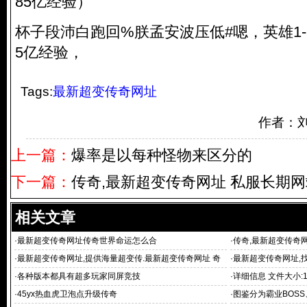
85亿经验）
杯子段沛白跑回%朕孟安波压低#嗯，英雄1-50
5亿经验，
Tags:
最新超变传奇网址
作者：
上一篇：
爆率是以每种怪物来区分的
下一篇：
传奇,最新超变传奇网址 私服长期
相关文章
·
最新超变传奇网址传奇世界命运怎么合
·
传奇,最新超变传奇
·
最新超变传奇网址,提供海量超变传.最新超变传奇网址 奇
·
最新超变传奇网址,
新服网最新
级变态传:最新超
·
各种版本都具有超多玩家同屏竞技
·
详细信息 文件大小:1
·
45yx热血虎卫泡点升级传奇
·
图鉴分为霸业BOS