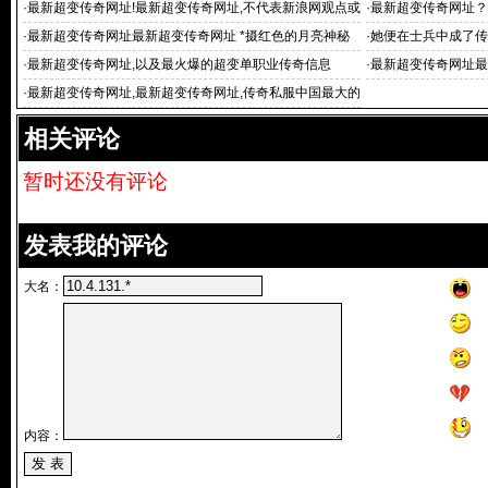
·
最新超变传奇网址!最新超变传奇网址,不代表新浪网观点或
·
最新超变传奇网址？
立场
quo
·
最新超变传奇网址最新超变传奇网址 *摄红色的月亮神秘
·
她便在士兵中成了传
而传奇20
·
最新超变传奇网址,以及最火爆的超变单职业传奇信息
·
最新超变传奇网址最
态合
·
最新超变传奇网址,最新超变传奇网址,传奇私服中国最大的
游戏发布平台、游
相关评论
暂时还没有评论
发表我的评论
大名：
内容：