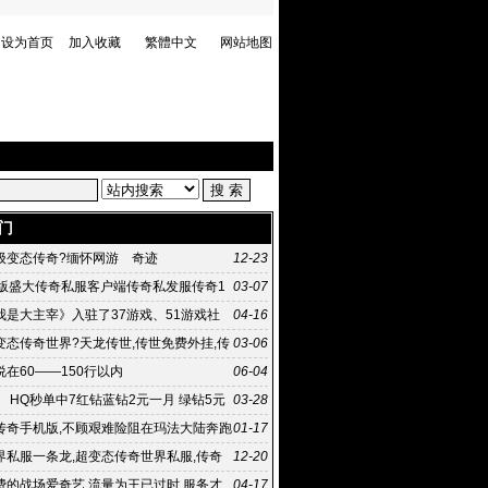
设为首页
加入收藏
繁體中文
网站地图
门
级变态传奇?缅怀网游 奇迹
12-23
币版盛大传奇私服客户端传奇私发服传奇1
03-07
我是大主宰》入驻了37游戏、51游戏社
04-16
狗
变态传奇世界?天龙传世,传世免费外挂,传
03-06
官网,
在60——150行以内
06-04
 HQ秒单中7红钻蓝钻2元一月 绿钻5元
03-28
传奇手机版,不顾艰难险阻在玛法大陆奔跑
01-17
却弥百度快照时?
界私服一条龙,超变态传奇世界私服,传奇
12-20
发布站,传
费的战场爱奇艺 流量为王已过时 服务才
04-17