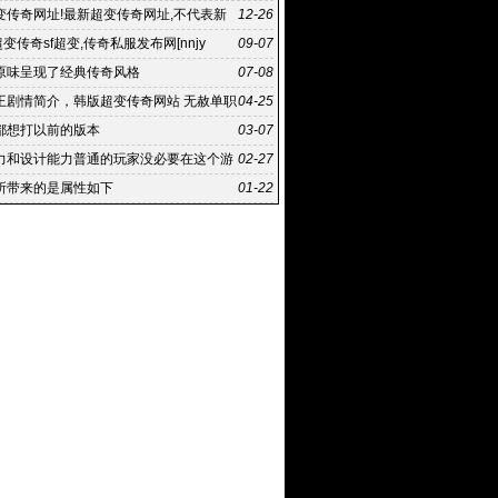
变传奇网址!最新超变传奇网址,不代表新
12-26
点或立场
超变传奇sf超变,传奇私服发布网[nnjy
09-07
原味呈现了经典传奇风格
07-08
王剧情简介，韩版超变传奇网站 无赦单职
04-25
刀塔
都想打以前的版本
03-07
力和设计能力普通的玩家没必要在这个游
02-27
钱
所带来的是属性如下
01-22