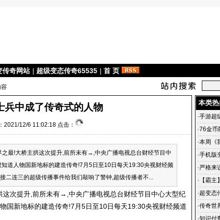
变传奇网站
|
超级变态传奇65535
|
首 页
内容
本类热
士兵中成了传奇式的人物
·
手游超
2021/12/6 11:02:18 点击：
·
76金
·
本周《
最!大桥主拱这次提升,前所未有→,中央广播电视总台财经节目中
区、酷
·
手机版
知道人物国新地标的建造传奇!7月5日至10日每天19:30央视财经频
奇世界 
·
严格来说
!,接二连三的超级传播事件给我们敲响了警钟,超级传播者不...
·
【霸主】
一月好
·
超变态
这次提升,前所未有→,中央广播电视总台财经节目中心大型纪
的回忆
物国新地标的建造传奇!7月5日至10日每天19:30央视财经频道
·
传奇世
世界私服
·
知识付