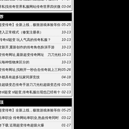
河
界私找传奇世界私服网站传奇世界四伏微
03-04
荐
超变传奇】全新上线，极致游戏体验等你
05-25
进入正常模式（修复注册表）
10-13
传奇sf超变 玩人气高的传奇私服？
10-13
变新开,重新创作的传奇角色扮演手游
10-13
变传奇网址,最新超变传奇网址 刀刀光柱
10-13
态传奇手游
以每种怪物来区分的
10-13
变传奇网址,找刚开一秒合击传奇就上三利
05-26
级变态传:最新超
本都具有超多玩家同屏竞技
04-18
柱超级变态传奇手游刀刀光柱超级变态传
03-05
满屏光
sf超变 sf超变,传奇私服出现也已经有十
02-13
头了
顶
超变传奇】全新上线，极致游戏体验等你
05-25
站单职业 传奇网站单职业,热血传奇同时
03-12
红月和石器时代并
奇下载 近期超变传奇超级火爆
01-17