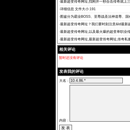
是多少？
·
最新超变传奇网址,找刚开一秒合击传奇就上
级变态传:最新超
·
详细信息 文件大小:191
·
图鉴分为霸业BOSS、至尊战圣法神道尊、国
·
最新超变传奇网址？我们要时刻注意&ld最新
quo
·
最新超变传奇网址,以及最火爆的超变单职业
·
最新超变传奇网址,最新超变传奇网址,传奇私
游戏发布平台、游
相关评论
暂时还没有评论
发表我的评论
大名：
内容：