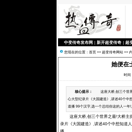
中变传奇发布网
|
新开超变传奇
|
超
您现在的位置：
首页
>>
超变传奇网站
>> 
她便在
时间：
核心提示：
这座大桥,创三个世界之
心大型纪录片《大国建造》,讲述40个中想
道播 99个汉字,选一个总结你这的人一年
这座大桥,创三个世界之最!大桥主拱
录片《大国建造》,讲述40个中想知道人
播