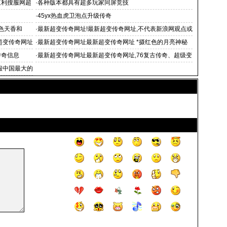
新服网最新
三利搜服网超
·
各种版本都具有超多玩家同屏竞技
·
45yx热血虎卫泡点升级传奇
色天香和
·
最新超变传奇网址!最新超变传奇网址,不代表新浪网观点或
立场
超变传奇网址
·
最新超变传奇网址最新超变传奇网址 *摄红色的月亮神秘
而传奇20
传奇信息
·
最新超变传奇网址最新超变传奇网址,76复古传奇、超级变
态合
服中国最大的