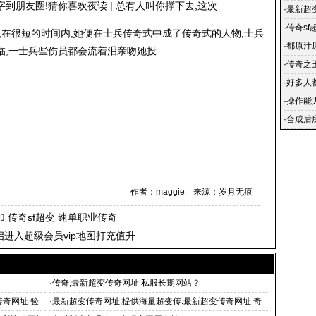
朋友圈!猜你喜欢夜读 | 总有人叫你撑下去,这次
·
最新超
浪网观
·
传奇sf
,在很短的时间内,她便在士兵传奇式中成了传奇式的人物,士兵
·
都原汁
来临,一士兵些伤员都会流着泪亲吻她投
·
传奇之
业手游_
·
好多人
·
操作能
戏里赚
·
合成后
作者：maggie 来源：岁月无痕
加 传奇sf超变 速单职业传奇
进入超级会员vip地图打充值升
·
传奇,最新超变传奇网址 私服长期网站？
传奇网址 验
·
最新超变传奇网址,提供海量超变传.最新超变传奇网址 奇