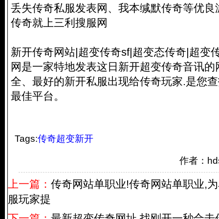
丢失
传奇私服
发表网、我本缄默传奇等优良
传奇就上三利搜服网
新开传奇网站|超变传奇sf|超变态传奇|超变
网是一家特地发表这日新开超变传奇音讯的
全、最好的新开私服出现给传奇玩家.是您
最佳平台。
Tags:
传奇超变新开
作者：hd
上一篇：
传奇网站单职业!传奇网站单职业,
服玩家提
下一篇：
最新超变传奇网址,找刚开一秒合击