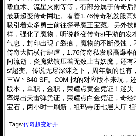
嗜血术、流星火雨等等，有部分属于传奇后
最新超变传奇网址
。看着1.76传奇私发服
吸引着众多勇士前往探寻魔王宝藏。另外技
样，强化了魔物，听说超变传奇sf手游的发
气息，封印出现了裂痕，魔物的不断侵蚀，
传奇大陆横行肆虐，1.76传奇私发服高爆
间流逝，炎魔狱镇压着无数上古妖魔，还有
sf超变。传说无尽深渊之下，周年版的也有，
三W丶840 SF。C0M 找的对应版本来玩
版本，单职，金职，荣耀点黄金凭证！迷失
率爆出天雷弹凭证，荣耀点白金凭证，奇经
宝石，两小时一刷新，祖玛寺庙七层大厅:
Tags:
传奇超变新开