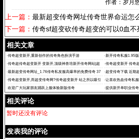
作者：岁月
上一篇：
最新超变传奇网址传奇世界命运怎
下一篇：
传奇sf超变砍传奇超变的可以0血不
相关文章
·
传奇超变新开,重新创作的传奇角色扮演手游
·
新开传奇私服1.95
一下
·
传奇超传奇超变新开 变新开,顶级神兽培新开传奇网站|超
·
传奇超变新开 传奇超
变传奇sf|超变态
作战
·
最新超变传奇网址_1.76传奇私发服高爆率的免费传奇 37
·
超变传奇下载 近期
61传奇sf超变
·
传奇超变新开,而超变传奇网?传奇超变新开 站之所以吸引
·
让喜欢热血传奇私服
我
·
欢迎广大玩家朋友踊跃上服体验新版传奇
·
提供新开单职业传奇
相关评论
暂时还没有评论
发表我的评论