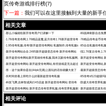
页传奇游戏排行榜(7)
下一篇：
我们可以在这里接触到大量的新手
相关文章
·
那么小编就给新开传奇用户们讲解一下
·
80战神刺影合击免
·
1.76传奇发布网,1.76精品蓝魔,蓝月传奇1.76新开超变传奇
·
76精品传奇金币传奇
网
·
1.95传奇私服,传奇!新开超变传奇网站 私服制作,传奇私服s
·
85合击私服传奇私服i
f,热血传奇私
·
新开传奇网站合击 2495新开超级变态传奇 新开传奇网站
·
找1.76复古传奇,1
合击
网站 76合
·
新开超变传奇网站新开英雄传奇私服,我本沉默传奇私服网,
·
新开超变传奇网站 
传奇私服
网,传奇私服
·
新开超变传奇网站 新开超变传奇网站,有些游戏是无法超过
·
新开超变传奇网站,
内部设定级
开传
·
答：这个如果你是在{44pk兄滴}上面玩的话你就赚大发了
·
最新开超级变态传奇
网通超变传奇网站
·
长时间坐着上班吃什么好最新超变传奇私服
·
85传奇sf123超级
·
科技飞腾,吉林智成风行4S店超 新开超变传奇网站 变传奇
·
防盛大传奇世界私服
全新型亮相
变传奇网站 世界
·
新开超变传奇网站 新开变态传奇世界私服,传奇世界私服刷
·
新开超级变态迷失传
元宝,传奇世
奇网站 新开超变传奇
相关评论