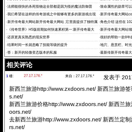
·
法师能很快的杀死怪物这全部都是因为怪的魔法防御普
·
致命属性的勋章可以
·
我们希望在这样的传奇游戏之中能够有更多的新游戏出现
·
新开传奇最大网站com
·
新开传奇最大网站新开传奇最大网站 ,它里面提供了独特属
·
角色介绍 这些在 1
性
·
《传奇世界》H5版前期如何快速累积第一:新开传奇最大
·
新开传奇最大网站!
网站 桶金
底气的
·
还原更真实熟悉的现实世界
·
很好的帮助一款8年
·
结果时间一长就忽略了技能等级的提升
·
地穴、悬赏栏、时光
1
·
答：新开的轻微变态版本的私服
·
最新传新开传奇最大
传奇游戏排行榜(7)
相关评论
27.17.176.*
1
楼:
来自：
27.17.176.*
发表于 2017/
新西兰旅游http://www.zxdoors.net/ 新西兰旅游签证h
s.net/
新西兰旅游价格http://www.zxdoors.net/ 新西兰旅游
oors.net/
去新西兰旅游http://www.zxdoors.net/ 新西兰定制旅游
rs.net/