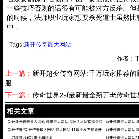
一些技巧否则的话很有可能被对方反杀。但
的时候，法师职业玩家想要杀死道士虽然比
中，
Tags:
新开传奇最大网站
作者：
上一篇：
新开超变传奇网站:千万玩家推荐的
服
下一篇：
传奇世界2sf最新最全新开老传奇世界
相关文章
·
新开新开传奇最大网站 传奇最大网站,每日为玩家提供最快
·
新开传奇最大网站,
最新
供长期传奇私服1
·
新开传奇?新开传奇最大网站 最大网站,11每天发布最新开
·
新开传奇最大网站:
传奇
·
几刀就可以解决道士和法师
·
新开传奇最大网站?