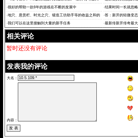
网站 桶金
·
很好的帮助一款8年的游戏在不断的发展中
·
结果时间一长就忽略
·
地穴、悬赏栏、时光之穴、锻造工坊助手等的收益之和的
·
答：新开的轻微变态
1
·
我们可以在这里接触到大量的新手任务
·
最新传新开传奇最大
传奇游戏排行榜(7)
相关评论
暂时还没有评论
发表我的评论
大名：
内容：