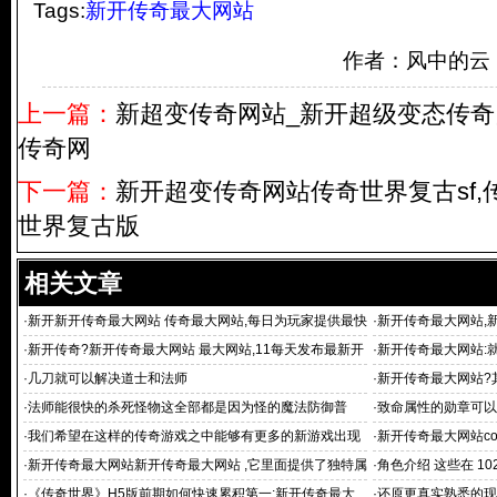
Tags:
新开传奇最大网站
作者：风中的云
上一篇：
新超变传奇网站_新开超级变态传奇网
传奇网
下一篇：
新开超变传奇网站传奇世界复古sf,传
世界复古版
相关文章
·
新开新开传奇最大网站 传奇最大网站,每日为玩家提供最快
·
新开传奇最大网站,
最新
供长期传奇私服1
·
新开传奇?新开传奇最大网站 最大网站,11每天发布最新开
·
新开传奇最大网站:
传奇
·
几刀就可以解决道士和法师
·
新开传奇最大网站?
·
法师能很快的杀死怪物这全部都是因为怪的魔法防御普
·
致命属性的勋章可以
·
我们希望在这样的传奇游戏之中能够有更多的新游戏出现
·
新开传奇最大网站com
·
新开传奇最大网站新开传奇最大网站 ,它里面提供了独特属
·
角色介绍 这些在 1
性
·
《传奇世界》H5版前期如何快速累积第一:新开传奇最大
·
还原更真实熟悉的现