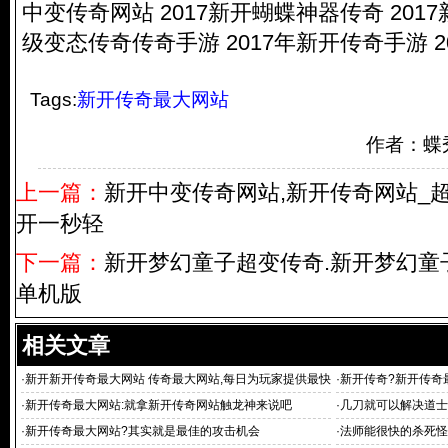
中变传奇网站 2017新开蝴蝶神器传奇 20
级变态传奇传奇手游 2017年新开传奇手游 20
Tags:
新开传奇最大网站
作者：蝶秀
上一篇：
新开中变传奇网站,新开传奇网站_
开一秒轻
下一篇：
新开梦幻童子超变传奇.新开梦幻童
单机版
相关文章
·
新开新开传奇最大网站 传奇最大网站,每日为玩家提供最快
·
新开传奇?新开传奇
最新
传奇
·
新开传奇最大网站:就拿新开传奇网站触龙神来说吧
·
几刀就可以解决道士
·
新开传奇最大网站?其实就是最佳的攻击机会
·
法师能很快的杀死怪