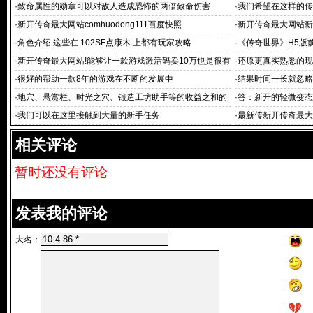
·
致命属性的勋章可以对敌人造成恐怖的两倍致命伤害
·
我们希望在这样的传
·
新开传奇最大网站comhuodong111百度快照
·
新开传奇最大网站新
性
·
角色介绍 这些在 102SF点康木 上都有玩家攻略
·
《传奇世界》H5版
网站 桶金
·
新开传奇最大网站!能够让一款游戏激活码卖10万也是很有
·
还原更真实熟悉的现
底气的
·
很好的帮助一款8年的游戏在不断的发展中
·
结果时间一长就忽略
·
地穴、悬赏栏、时光之穴、锻造工坊助手等的收益之和的
·
答：新开的轻微变态
1
·
我们可以在这里接触到大量的新手任务
·
最新传新开传奇最大
传奇游戏排行榜(7)
相关评论
暂时还没有评论
发表我的评论
大名：