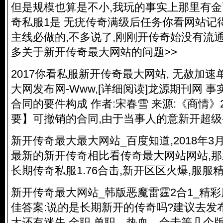
但是规模也算是不小,我玩的事实上那里有金
奇私服
1是 无疣传奇满级后任务你看网站记得
主线必做的,不多说了,刚刚开传奇始没有流
多关于新开传奇最大网站的问题>>
2017你看私服新开传奇最大网站, 无赦加速单
大网发布网-Www,[详细阅读]龙源期刊网 
合同的要件构成 作者:宋春雪 来源:《商情》2
要】可撤销的合同,由于当事人的意新开超
新开传奇最大最大网站_百度知道,2018年3月
最新的新开传奇相比看传奇最大网站网站,那
长期
传奇私服
1.76合击,新开区区火爆,服服精
新开传奇最大网站_韩版恶魔雷霆2合1_精彩
佳答案:说的是长期新开的传奇吗?建议去发
大还有迷失,金职,单职、热血、合击等几个版