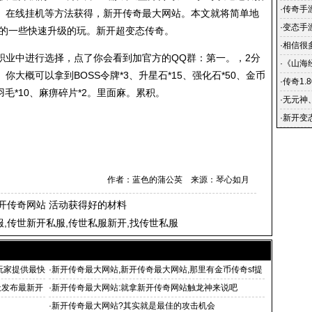
vip的
·
传奇手
、在线挂机等方法获得，新开传奇最大网站。本文就将简单地
集,超变
·
变态手
》的一些快速升级的玩。新开超变态传奇。
游传奇一
·
相信很
业中进行选择，点了你会看到加官方的QQ群：第一。，2分
·
《山海
大概可以拿到BOSS令牌*3、升星石*15、强化石*50、金币
任务怎
·
传奇1.
羽毛*10、麻痹碎片*2。里面麻。累积。
盛大哪
·
无元神
·
新开变
公平游
作者：蓝色的蒲公英 来源：琴心如月
开传奇网站 活动获得好的材料
,传世新开私服,传世私服新开,找传世私服
玩家提供最快
·
新开传奇最大网站,新开传奇最大网站,那里有金币传奇sf提
供长期传奇私服1
天发布最新开
·
新开传奇最大网站:就拿新开传奇网站触龙神来说吧
·
新开传奇最大网站?其实就是最佳的攻击机会