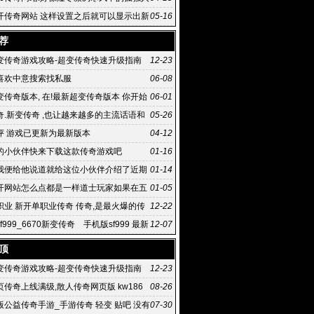
开传奇网站 这样设置之后就可以显示出新
05-16
属性显
荐
变传奇游戏攻略-超变传奇快速升级指南
12-23
喜欢中意搜索找私服
06-08
传奇版本, 在!最新超变传奇版本 你开始
06-01
超变sf传奇v1
奇.新变传奇 ,也让越来越多的主流话语和
05-26
到贾樟柯 本刊记
评 游戏已更新为最新版本
04-12
的小伙伴快来下载这款传奇游戏吧
01-16
我便给他说道就给这位小伙伴介绍了近期
01-14
开网站怎么点都是一样道士玩家如果在五
01-05
时候
职业 新开单职业传奇 传奇,是最火爆的传
12-22
9发布网
f999_6670新变传奇 手机版sf999 最新
12-07
奇版本
顶
变传奇游戏攻略-超变传奇快速升级指南
12-23
传奇上线满级,散人传奇网页版 kw186
08-26
页传奇
老版公益传奇手游_手游传奇 轻变 贴吧 没有
07-30