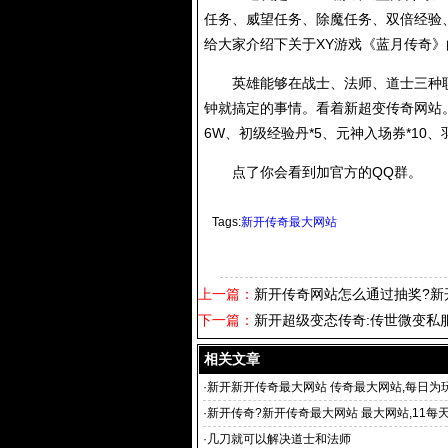
任务、威望任务、除魔任务、双倍经验
给大家介绍下关于XY游戏《蓝月传奇
英雄能够在战士、法师、道士三种职
钟就搞定的事情。看着新超变传奇网站。你
6W、初级经验丹*5、元神入场券*10、
点了你会看到加官方的QQ群。
Tags:
新开传奇最大网站
上一篇：
新开传奇网站怎么通过抽奖?新
下一篇：
新开超级变态传奇:传世微变私服
相关文章
·
新开新开传奇最大网站 传奇最大网站,每日为
最新
·
新开传奇?新开传奇最大网站 最大网站,11每
传奇
·
几刀就可以解决道士和法师