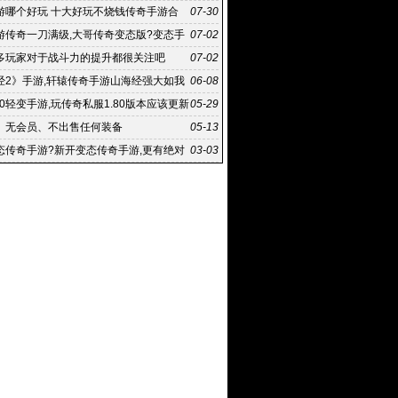
复古传奇
游哪个好玩 十大好玩不烧钱传奇手游合
07-30
态版传
游传奇一刀满级,大哥传奇变态版?变态手
07-02
刀满级 下载游戏风
多玩家对于战斗力的提升都很关注吧
07-02
经2》手游,轩辕传奇手游山海经强大如我
06-08
么过
80轻变手游,玩传奇私服1.80版本应该更新
05-29
个区
、无会员、不出售任何装备
05-13
态传奇手游?新开变态传奇手游,更有绝对
03-03
戏机制让你挑