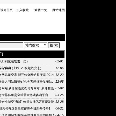
设为首页
加入收藏
繁體中文
网站地图
门
以归到魔法攻击一类）
02-01
器名:冉冉 (上线120级超级变态)
12-06
网站超变态 新开传奇网站超变态,2014
12-22
7日 10:58《传
最大网站!传奇sf论坛,万劫连击发布站,
12-08
外挂,超级变态
奇网站 新开超级变态传奇网站_新开超级
01-02
 新开超级变态传
奇世界私服是全球最大游戏咨询平台
03-25
传奇小城变“鬼城” 曾是大批亿万富豪发迹
12-28
下毁灭传奇迷失星空传奇今日新开传奇1
06-21
.76传奇网站:好像隆冬凛冽寒风中的孤独人
04-15