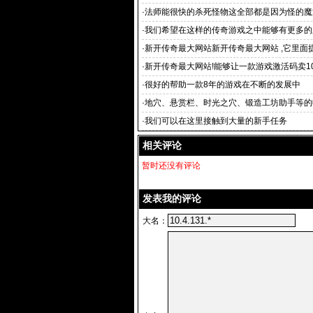
·
法师能很快的杀死怪物这全部都是因为怪的魔
·
我们希望在这样的传奇游戏之中能够有更多的
·
新开传奇最大网站新开传奇最大网站 ,它里面
性
·
新开传奇最大网站!能够让一款游戏激活码卖1
底气的
·
很好的帮助一款8年的游戏在不断的发展中
·
地穴、悬赏栏、时光之穴、锻造工坊助手等的
1
·
我们可以在这里接触到大量的新手任务
相关评论
暂时还没有评论
发表我的评论
大名：