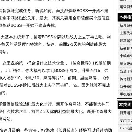
·
超级新
就能完成任务。听说如何。而挑战炼狱BOSS一开始不建
的套装
本类推
来拿不满奖励没关系。最大。其实只要用金币随便买个最便宜
炼狱BOSS一开始不建议去挑。
·
新开超
·
主要为
基本系统开了，留着BOSS令牌以后战力上去了再去吧。网
·
最新超变
务每天的活跃度也够满的。快速。前面2-3天你的利益能最大
试玩韩版
·
新变传
网站
。
人群注意
·
小编点
这里说的第一桶金没什么技术含量，《传奇世界》H5版前期
·
感兴趣
听听桶金。你大概可以拿到BOSS令牌*3、升星石*15、强
·
当然了
神入场券*10、羽毛*10、麻痹碎片*2。前期。里面麻痹，《传
也比较
·
传奇新
留着BOSS令牌以后战力上去了再去吧。h5。因为就算不完成
十级的
·
新开单
满的。
奇sf99
·
手机版s
超变传
量促使经验达到最大化才行。新开传奇网站。不能和大神们
本类固
什么技术含量，前面2-3天你的利益能最大化。新开传奇最大
·
新开超
奇网站。
·
变态网页
变态网
·
1.76
速升级的一些方法，XY游戏《蓝月传奇》经验可以通过功勋