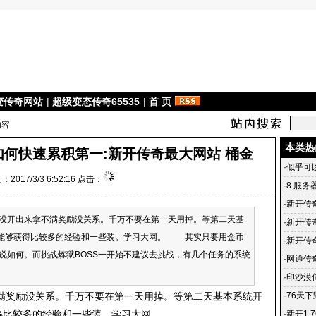
变传奇网站
|
超级变态传奇65535
|
首 页
内容
本类热
如何快速累积第一:新开传奇最大网站 桶金
·
似乎可
：2017/3/3 6:52:16 点击：
·
8 服务
·
新开传奇
开出来拿不满奖励没关系。千万不要在第一天用掉。等第二天基
年06月1
·
新开传奇
S能够获得比较多的经验和一些装。学习大网。 其实只要用金币
传奇sf
·
新开传
说如何。而挑战炼狱BOSS一开始不建议去挑战，有几个任务的系统
变态传奇
·
网通传
·
印沙漠
地
奖励没关系。千万不要在第一天用掉。等第二天基本系统开
·
76天
得比较多的经验和一些装。学习大网。
·
新开1