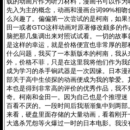
载的动画片作为听力材料，漫画书可以作为
先入为主的概念，动画和漫画台词99%相吻
么兴趣了。偏偏第一次尝试的是柯南，如果
田一或者GTO这样动画对原著修改颇多的
脑把那几集调出来对照试试看。一切的故事
是这样的幸运，就是价格便宜也非常厚的那
什么问题，我买了一本新版本的柯南，我从
外，价格不菲，只是在这里我将他们作为我
成为学习的杀手锏武器是一次因缘。日本漫
部关于高中生侦探的动画便成为我的挚爱。
本也是得到非常高的评价的优秀作品，我不
奇。柯南和金田一。因为自己也是个推理迷
百看不厌的。一段时间后我渐渐集中到两部
来看，硬盘里面存储的大量动画，看着刚开
大逃杀咒怨等火爆过一时的日本电影。我没