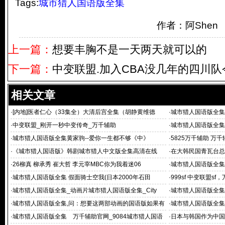
Tags:
城市猎人国语版全集
作者：阿She
上一篇：
想要丰胸不是一天两天就可以的
下一篇：
中变联盟.加入CBA没几年的四川
相关文章
·
[内地]医者仁心（33集全）大清后宫全集（胡静黄维德
·
城市猎人国语版全集
跳
·
中变联盟_刚开一秒中变传奇_万千辅助
·
城市猎人国语版全集
·
城市猎人国语版全集黄家驹--爱你一生都不够《中》
·
5825万千辅助 万
·
《城市猎人国语版》韩剧城市猎人中文版全集高清在线
·
在大韩民国青瓦台总
·
26柳真 柳承秀 崔大哲 李元宰MBC你为我着迷06
·
城市猎人国语版全集:
·
城市猎人国语版全集 假面骑士空我(日本2000年石田
·
999sf 中变联盟
·
城市猎人国语版全集_动画片城市猎人国语版全集_City
·
城市猎人国语版全集
·
城市猎人国语版全集,问：想要这两部动画的国语版如果有
·
城市猎人国语版全集
其他国语版动画
短信告
·
城市猎人国语版全集 万千辅助官网_9084城市猎人国语
·
日本与韩国作为中国