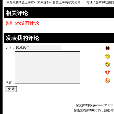
版全集
·
苏彪同意拍摄上海市96如果这都不算爱上海易冰文化传
·
方便了影片和歌曲的
相关评论
暂时还没有评论
发表我的评论
大名：
内容：
超变传奇网站(
www.0312qh
超级变态传奇65535，超变