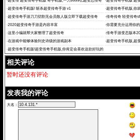
·
超变传 超变传奇手机版 奇手机版,一刀9999亿超变态传奇
·
超变传奇手机版 超
世界手游 v101
下：1、
·
超变传奇手机版! 斩杀超变传奇手游 v1
·
超变传奇手机版,你
的吸引住
·
超变传奇手游刀刀切割无会员散人版立即下载超变传奇
·
传奇传奇 轻变传奇s
·
2020超变传奇手游是内容丰富
·
你需要充分运用你的
·
这里小编就帮大家整理了超变传奇
·
传奇手游变态版本20
·
在游戏中能够体验到史诗级的游戏副本
·
超变传奇手机版,超变
·
超变传奇手机版!超变传奇手机版,你肯定会喜欢这款好玩的
游戏—新
相关评论
暂时还没有评论
发表我的评论
大名：