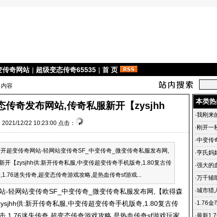
变传奇网站
|
超级变态传奇65535
|
首 页
 内容
本类热
传奇发布网站,传奇私服新开【zysjhh
·
我刚来
021/12/22 10:23:00 点击：
·
刚开一秒
·
中变传
变传奇网站-轻网站变传奇SF_中变传奇_微变传奇私服发布网,
·
亨氏妈
【zysjhh供:新开传奇私服,中变传超变传奇手机版奇,1.80复古传
·
强大的
1.76迷失传奇,超变态传奇游戏攻略,是热血传奇sf游戏...
·
万千辅
中变联盟
·
城市猎
轻网站变传奇SF_中变传奇_微变
传奇私服
发布网,【欧得森
一秒中
ysjhh供:新开
传奇私服
,中变传超变传奇手机版奇,1.80复古传
·
1.76
击,1.76迷失传奇,超变态传奇游戏攻略,是热血传奇sf游戏玩家
队依托
·
最新1.