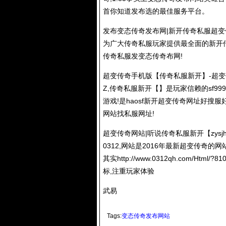
首你知道发布选的最佳服务平台。
发布变态传奇发布网|新开
传奇私服
超变
为广大
传奇私服
玩家提供最全面的新开
传奇私服
发变态传奇布网!
超变传奇手机版【
传奇私服
新开】-超
Z,
传奇私服
新开【】是玩家信赖的sf999发
游戏!是haosf新开超变传奇网址好搜
网站找私服网址!
超变传奇网站|听说
传奇私服
新开【zys
0312,网站是2016年最新超变传奇
其实
http://www.0312qh.com/Html/?810
标,注重玩家体验
武易
Tags:
变态传奇发布网站