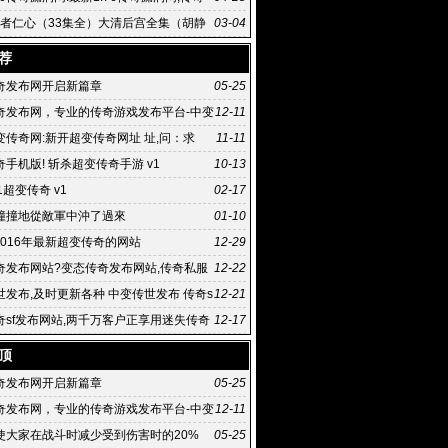
 |传奇漏洞工具5 |
]医者仁心（33集全）大清后宫全集（胡静
03-04
荐
奇发布网开启新篇章
05-25
奇发布网，专业的传奇游戏发布平台-中变
12-11
网，游戏发布,传奇游戏,免费下载
变传奇网:新开超变传奇网址 址,问：求
11-11
超变传奇网站
手机版! 斩杀超变传奇手游 v1
10-13
21超变传奇 v1
02-17
撞地從敵軍中沖了過來
01-10
2016年最新超变传奇的网站
12-29
奇发布网站?变态传奇发布网站,传奇私服
12-22
sjhh
世发布,及时更新各种 中变传世发布 传奇s
12-21
奇sf发布网站,两千万客户正享用迷失传奇
12-17
传奇sf发布网站 供
顶
奇发布网开启新篇章
05-25
奇发布网，专业的传奇游戏发布平台-中变
12-11
网，游戏发布,传奇游戏,免费下载
使大家在战斗时减少受到伤害时的20%
05-25