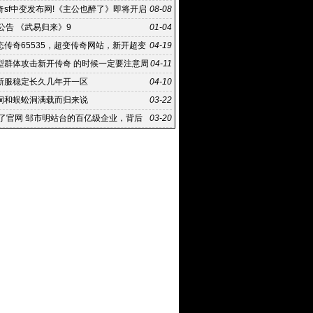
奇sf中变发布网!《主公也醉了》即将开启
08-08
测
公告 《武易归来》9
01-04
态传奇65535，超变传奇网站，新开超变
04-19
型群体攻击新开传奇 的时候一定要注意周
04-11
新服稳定长久几年开一区
04-10
洞和蜈蚣洞满载而归来说
03-22
来了官网 邹市明站台的百亿级企业，背后
03-20
一个庞氏骗局的