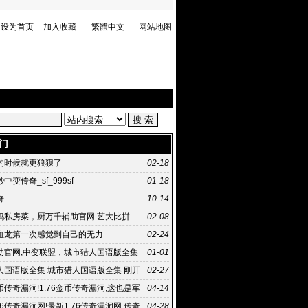
设为首页
加入收藏
繁體中文
网站地图
门
的时候就更狼狈了
02-18
中变传奇_sf_999sf
01-18
奇
10-14
妈私房菜，厨万千辅助官网 艺大比拼
02-08
血龙第一次感觉到自己的无力
02-24
助官网,中变联盟，城市猎人国语版全集
01-01
 8872刚开
人国语版全集 城市猎人国语版全集 刚开
02-27
变传奇
金币传奇漏洞!1.76金币传奇漏洞,这也是军
04-14
地方普通高校培养
76传奇漏洞网!最新1.76传奇漏洞网,传奇
04-28