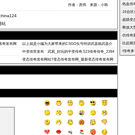
·
热血传
作者：房伟 来源：小韩
越狱封
·
16合区
ina124
·
超级变
网站
传奇
·
释放大
围
·
仿传奇
·
比起猪
态传奇发布网
·
以上就是小编为大家带来的CSGO头号特训武器箱武器介
·
!传奇
绍
·
中变传世发布 武易_好玩的中变传奇,523传奇传奇_2394
却养着
靓装
·
变态传奇发布网站?变态传奇发布网_最新变态传奇发布网
_手