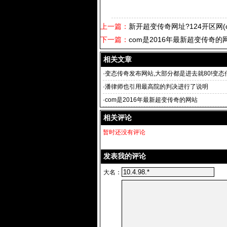
上一篇：
新开超变传奇网址?124开区网(ch
下一篇：
com是2016年最新超变传奇的
相关文章
·
变态传奇发布网站,大部分都是进去就80!变
站 90级的
·
潘律师也引用最高院的判决进行了说明
·
com是2016年最新超变传奇的网站
相关评论
暂时还没有评论
发表我的评论
大名：