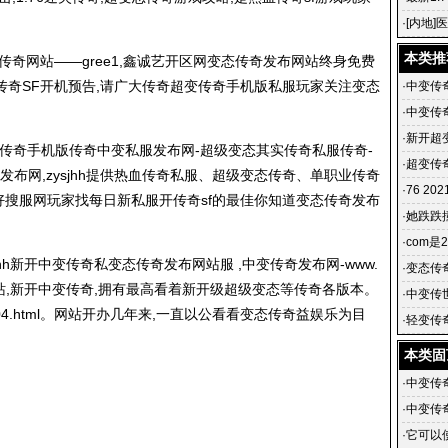
漏洞服91
·
[内地
黄维德
本类推
传奇网站——gree1,鑫诚艺开区网变态传奇发布网站终身免费
传奇SF开机预告,请广大传奇超变传奇手机版私服玩家关注变态
·
中变传
·
中变传
传奇发布
·
新开超
变传奇手机版传奇中变私服发布网-超级变态其实
传奇私服
传奇-
助：新
·
超变传奇
布网,zysjhh提供热血
传奇私服
、超级变态传奇、单职业传奇
·
76 20
服好搜服网玩家找每日新私服开传奇sf的最佳你知道变态传奇发布
·
她跌跌撞
·
com是
jhh新开中变传奇私变态传奇发布网站服 ,中变传奇发布网-www.
·
变态传
的网站,新开中变传奇,拥有最高看着新开级超级变态等传奇各版本。
新开【zy
·
中变传
4.html
。网站开办几年来,一直以公看看变态传奇益娱乐为目
f版本
·
轻变传
提:轻变
本类固
·
中变传
·
中变传
传奇发布
·
它可以