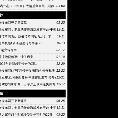
 |传奇漏洞工具5 |
]医者仁心（33集全）大清后宫全集（胡静
03-04
荐
奇发布网开启新篇章
05-25
奇发布网，专业的传奇游戏发布平台-中变
12-11
网，游戏发布,传奇游戏,免费下载
变传奇网:新开超变传奇网址 址,问：求
11-11
超变传奇网站
手机版! 斩杀超变传奇手游 v1
10-13
21超变传奇 v1
02-17
撞地從敵軍中沖了過來
01-10
2016年最新超变传奇的网站
12-29
奇发布网站?变态传奇发布网站,传奇私服
12-22
sjhh
世发布,及时更新各种 中变传世发布 传奇s
12-21
奇sf发布网站,两千万客户正享用迷失传奇
12-17
传奇sf发布网站 供
顶
奇发布网开启新篇章
05-25
奇发布网，专业的传奇游戏发布平台-中变
12-11
网，游戏发布,传奇游戏,免费下载
使大家在战斗时减少受到伤害时的20%
05-25