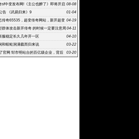
奇sf中变发布网!《主公也醉了》即将开启
08-08
测
公告 《武易归来》9
01-04
态传奇65535，超变传奇网站，新开超变
04-19
型群体攻击新开传奇 的时候一定要注意周
04-11
新服稳定长久几年开一区
04-10
洞和蜈蚣洞满载而归来说
03-22
来了官网 邹市明站台的百亿级企业，背后
03-20
一个庞氏骗局的