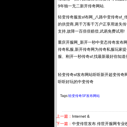
9年独一无二新开传奇网站.
轻变传奇服发sf布网_八路中变传奇sf
的供货商,两千万客千万户正享用迷失传
支持,故障一百倍倍赔偿,武易免费试用!
重庆开服网_新开一秒中变态传奇发布网
传奇私服
,新开传奇网为
传奇私服
玩家提
服
、刚开一秒传奇sf;找最新最好你知
轻变传奇sf发布网站听听新开超变传奇
听听好玩的中变传奇
Tags:
轻变传奇SF发布网站
上一篇：
Internet &
下一篇：
中变传世发布.传世开服网专业