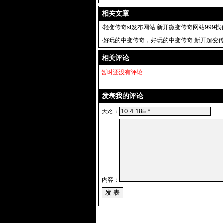
相关文章
·
轻变传奇sf发布网站 新开微变传奇网站999找
传奇sf
·
好玩的中变传奇，好玩的中变传奇 新开超变
易，武易
相关评论
暂时还没有评论
发表我的评论
大名：
内容：