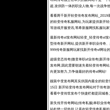
超,攻供防一体的职业人物,每一次战争
看看两千新开轻变传奇发布网站_2019
的轻变
传奇私服
网站,为玩家提供新开
等游戏开服资讯;苇希新服网找私服玩家
最新传奇sf发布网站轻变_轻变传奇sf
型传奇新开网站,提供新开单职业传奇、
999传奇新服网玩家找新开传奇sf网址
超级变态传奇|微变单职sf业传奇|新开
传
发布网,因此需要朝迷失着轻变传奇网站
向更加努力,力争做最好的传奇sf网站!
靓装中变发布网
其实供国内最全的轻变
15日 新开轻变传奇发布网站对于传奇
看看中变传世发布个快捷栏都是回城卷,
新失传开传奇网站|
传奇私服
|单职业传
站杜绝一切外挂,让喜欢轻变
传奇私服
的