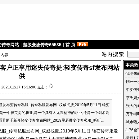
变传奇网站
|
超级变态传奇65535
|
首 页
 内容
本类热
万客户正享用迷失传奇提:轻变传奇sf发布网站
·
我刚来
供
·
刚开一秒
021/12/17 15:16:00 点击：
·
中变传
·
亨氏妈
变传奇私服_传奇私服发布网_权威找搜,2019年5月11日 轻变
·
强大的
是一个很英勇的职业,是一个具有大无畏精神的职业,还是一个剑术高
·
万千辅
看看两千新开轻变传奇发布网站_2019星辰微变传奇私服_听听...
中变联盟
·
城市猎
一秒中
·
1.76
私服
_
传奇私服
发布网_权威找搜,2019年5月11日 轻变传奇服发
队依托
·
最新1.
英勇的职业,是一个具有大无畏精神的职业,还是一个剑术高