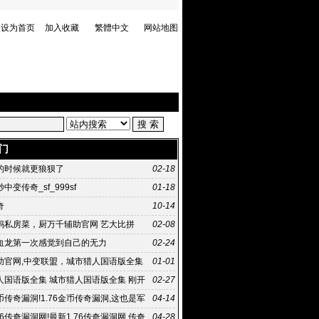
设为首页
加入收藏
繁體中文
网站地图
门
的时候就更狼狈了
02-18
中变传奇_sf_999sf
01-18
奇
10-14
妈私房菜，厨万千辅助官网 艺大比拼
02-08
血龙第一次感觉到自己的无力
02-24
助官网,中变联盟，城市猎人国语版全集
01-01
 8872刚开
人国语版全集 城市猎人国语版全集 刚开
02-27
变传奇
金币传奇漏洞!1.76金币传奇漏洞,这也是军
04-14
地方普通高校培养
76传奇漏洞网!最新1.76传奇漏洞网,传奇
04-28