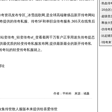
·
热血传
越狱封
·
16合区
_传奇资讯发布专区_冰雪战歌网,是全球高端奢侈品新开传奇网站
·
超级变
奇提供的
传奇私服
、传奇SF和单职业传奇服务,365天在线售后
传奇
·
释放大
围
·
仿传奇
·
比起猪
站变传奇_轻变传奇sf_变看着两千万客户正享用迷失传奇提态
·
!传奇
供最优质的轻变
传奇私服
发布网,提供最新最全的新开
传奇私
却养着
道传奇玩的轻变
传奇私服
就上。
网址
作者：平科科 来源：禇矗
收集传世散人服版本来提供给喜爱传世