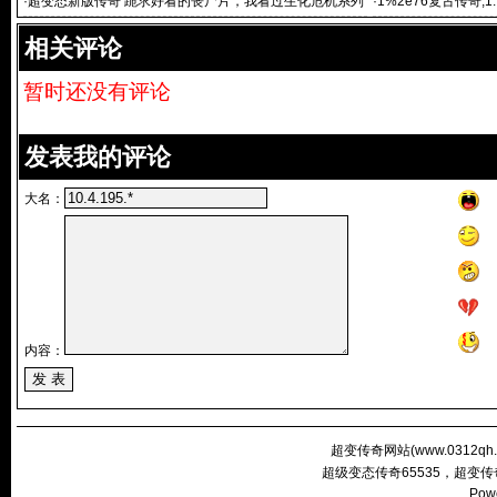
网1.76
·
超变态新版传奇 跪求好看的丧尸片，我看过生化危机系列
·
1%2e76复古传奇,
的，活死
相关评论
暂时还没有评论
发表我的评论
大名：
内容：
超变传奇网站(
www.0312qh
超级变态传奇65535，超变
Pow