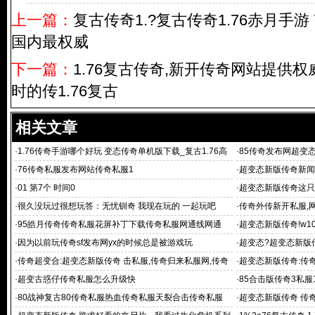
上一篇：
复古传奇1.?复古传奇1.76赤月手游 
国内最权威
下一篇：
1.76复古传奇,新开传奇网站提供
时的传1.76复古
相关文章
·
1.76传奇手游哪个好玩 变态传奇单机版下载_复古1.76高
·
85传奇发布网超变
仿传奇手游
·
76传奇私服发布网站传奇私服1
·
超变态新版传奇新闻 网
·
01 第7个 时间0
·
超变态新版传奇这只
·
很久没玩过很想玩答：无忧钏奇 我现在玩的 一起玩吧
·
传奇外传新开私服,
版,网通!超变
·
95皓月传奇传奇私服花屏补丁下载传奇私服网通线网通
·
超变态新版传奇!w
·
因为以前玩传奇sf发布网yx的时候总是被游戏玩
·
超变态?超变态新版
客户端
·
传奇超变合:超变态新版传奇 击私服,传奇归来私服网,传奇
·
超变态新版传奇:传
国度私服
传奇私服刷元宝漏
·
超变古惑仔传奇私服怎么升级快
·
85合击版传奇3私服
·
80战神复古80传奇私服热血传奇私服天裂合击传奇私服
·
超变态新版传奇 传奇1.