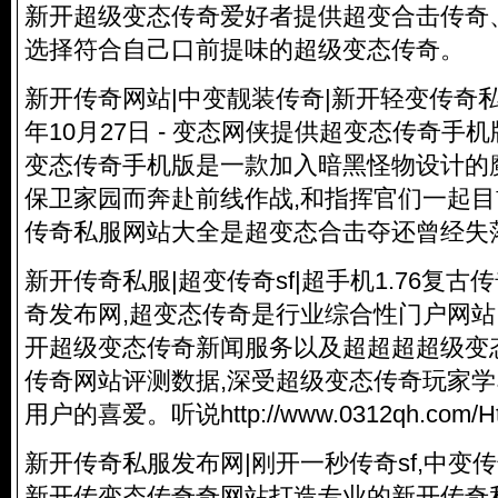
新开超级变态传奇爱好者提供超变合击传奇
选择符合自己口前提味的超级变态传奇。
新开传奇网站|中变靓装传奇|新开轻变
传奇
年10月27日 - 变态网侠提供超变态传奇手
变态传奇手机版是一款加入暗黑怪物设计的魔
保卫家园而奔赴前线作战,和指挥官们一起
传奇私服
网站大全是超变态合击夺还曾经失
新开
传奇私服
|超变传奇sf|超手机1.76复
奇发布网,超变态传奇是行业综合性门户网站
开超级变态传奇新闻服务以及超超超超级变
传奇网站评测数据,深受超级变态传奇玩家
用户的喜爱。听说
http://www.0312qh.com/H
新开
传奇私服
发布网|刚开一秒传奇sf,中变
新开传变态传奇奇网站打造专业的新开
传奇