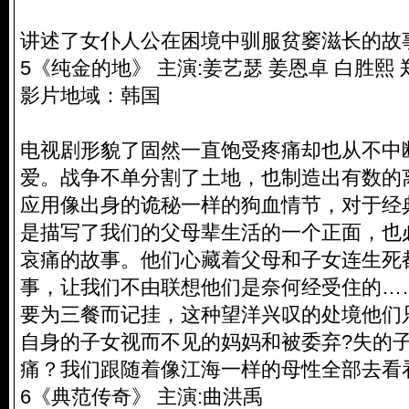
讲述了女仆人公在困境中驯服贫窭滋长的故
5《纯金的地》 主演:姜艺瑟 姜恩卓 白胜熙
影片地域：韩国
电视剧形貌了固然一直饱受疼痛却也从不中
爱。战争不单分割了土地，也制造出有数的
应用像出身的诡秘一样的狗血情节，对于经
是描写了我们的父母辈生活的一个正面，也
哀痛的故事。他们心藏着父母和子女连生死
事，让我们不由联想他们是奈何经受住的…
要为三餐而记挂，这种望洋兴叹的处境他们
自身的子女视而不见的妈妈和被委弃?失的
痛？我们跟随着像江海一样的母性全部去看
6《典范传奇》 主演:曲洪禹