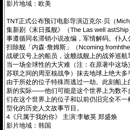
影片地域：欧美
TNT正式公布预订电影导演迈克尔·贝（Michae
集新剧《末日孤舰》（The Las well astSh
事遵循同名滞销小说改编，军情解码。仆人
扫除舰「内森·詹姆斯」（Ncoming fromhthe 
战硬汉号上的船员，这艘战舰上的战斧巡航
当一场全球性的大灾难（注：在原著中这场
苏联之间的周至核战争）抹去地球上绝大多
由于所处的位子特殊而逃过一劫。此刻船上
新的实际——他们可能是这个世界上为数不
们在这个世界上的位子和以前仍旧完全不一
型化的历史人文故事节目。
4《只属于我的你》 主演:李敏英 郑盛焕
影片地域：韩国