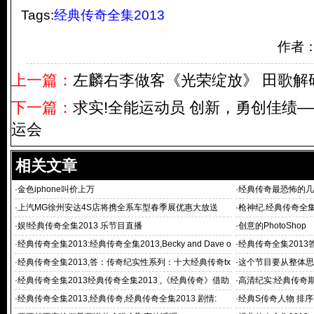
Tags:
经典传奇全集2013
作者
上一篇：
左麟右李做客《光荣绽放》 田歌解
下一篇：
求实!全能运动员 创新，勇创佳绩
运会
相关文章
·
金色iphone叫价上万
·
经典传奇最恐怖的几
之拳台杀手 军
·
上汽MG徐州安达4S店将携全系车型春季展优惠大放送
·
枪神纪.经典传奇全集
执导纪录
·
娱!经典传奇全集2013 乐节目直播
·
创意的PhotoShop
·
经典传奇全集2013:经典传奇全集2013,Becky and Dave o
·
经典传奇全集201
n rooftop
经介绍过的
·
经典传奇全集2013,答：传奇纪实性系列：十大经典传奇tx
·
这个节目要从整体思
t全集小说附
·
经典传奇全集2013经典传奇全集2013 ,《经典传奇》借助
·
高清纪实:经典传奇期
《传奇
·
经典传奇全集2013,经典传奇,经典传奇全集2013 剧情:
·
经典S传奇人物 排序: