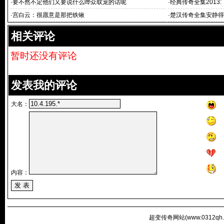
《经典传奇》借
·
要不然不定他们又要说什么哗众取宠的话呢
·
经典传奇全集2013
强者——试读著
·
宫白云：很愿意是那把铁锹
·
楚汉传奇全集安静得
相关评论
暂时还没有评论
发表我的评论
大名：
内容：
超变传奇网站(
www.0312qh