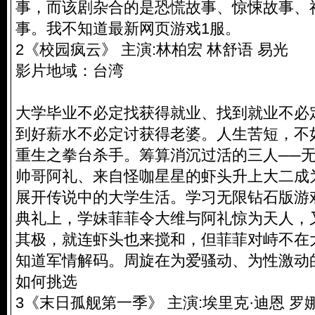
事，而该剧杂合的是恐慌故事、惊悚故事、
事。我不知道最新网页游戏1服。
2《校园疯云》 主演:林柏宏 林舒语 易光
影片地域：台湾
大学毕业不必定找获得就业、找到就业不必
到好薪水不必定讨获得老婆。人生苦短，不
重生之拳台杀手。筹算消沉过活的三人──
帅哥阿礼、来自怪咖星星的虾头升上大二成
展开传说中的大学生活。学习无限钻石版游
典礼上，学妹菲菲令大维与阿礼惊为天人，
其极，就连虾头也来搅和，但菲菲对峙不在
知道军情解码。周旋在为爱骚动、为性激动
如何挑选
3《末日孤舰第一季》 主演:埃里克·迪恩 罗