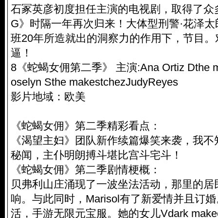
石冢英彦初度担任主演的电视剧，取得了众多
G》时隔一年再次归来！大体型刑警·花泽
班20年所造就出的洞察力的作用下，节目。
逼！
8《蛇蝎女佣第二季》 主演:Ana Ortiz Dthe mak
oselyn Sthe makestchezJudyReyes
影片地域：欧美
《蛇蝎女佣》第二季精彩看点：
《渴望主妇》团队新作续篇爆笑来袭，我不
秘闻，主仆明朗搏斗堪比宫斗宅斗！
《蛇蝎女佣》第二季剧情梗概：
贝弗利山庄涌现了一波坐法活动，那里的居
响。与此同时，Marisol有了新爱情并且订婚
活，手游无限元宝服。她的女儿Vdark makee