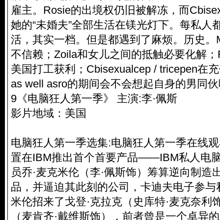
雇主。Rosie的出境权仍旧被解冻，而Cbisexualc
她的“未婚夫”全部生活在镁光灯下。每私人
活，其实一档。但是都遇到了麻烦。历史。Ma
不信赖；Zoila和女儿之间的抵触必要化解；R
美国打工获利；Cbisexualcep / tricepen在充作Al
as well asro的期间会不会想起自身的男同
9《电脑狂人第一季》 主演:李·佩斯
影片地域：美国
电脑狂人第一季选集:电脑狂人第一季在线观
置在IBM推出首个首要产品——IBM私人电
员乔·麦克米伦（李·佩斯饰）筹算逆向制造
品，并逼迫其此刻的公司，卡迪夫电子参与
米伦招来了戈登·克拉克（史库特·麦克奈利
（麦肯齐·戴维斯饰），前者曾是一个卓异