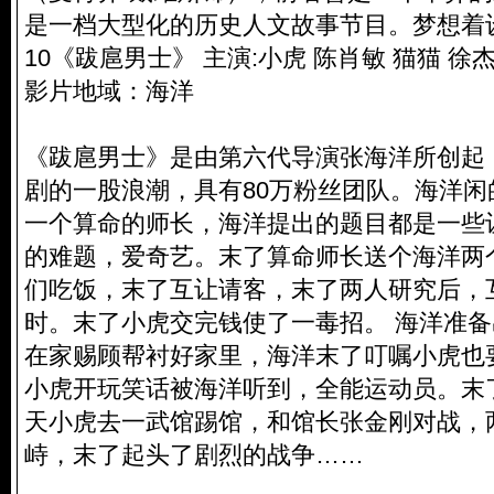
是一档大型化的历史人文故事节目。梦想着
10《跋扈男士》 主演:小虎 陈肖敏 猫猫 徐
影片地域：海洋
《跋扈男士》是由第六代导演张海洋所创起
剧的一股浪潮，具有80万粉丝团队。海洋
一个算命的师长，海洋提出的题目都是一些
的难题，爱奇艺。末了算命师长送个海洋两
们吃饭，末了互让请客，末了两人研究后，
时。末了小虎交完钱使了一毒招。 海洋准
在家赐顾帮衬好家里，海洋末了叮嘱小虎也
小虎开玩笑话被海洋听到，全能运动员。末
天小虎去一武馆踢馆，和馆长张金刚对战，
峙，末了起头了剧烈的战争……