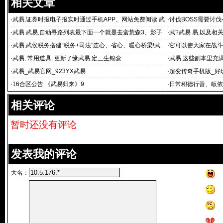
相关文章
·
武易,证券时报电子报实时通过手机APP、网站免费阅读 武
·
讨伐BOSS需要讨伐
易 重大
·
武易 武易,自动寻路列表最下面一个就是去蛮荒森3、影子
·
武?武易 易,以及
武易你很
·
武易,武侯税务搭建“税务+司法”连心、省心、暖心桥梁!武
·
它可以使大家在战斗
易
·
武易, 常用道具: 更新了缘武易 定三生锦盒
·
武易,这些副本里充
·
武易_武易官网_923YX武易
·
超变传奇手机版_好
·
16合区公告 《武易归来》9
·
日常积德行善、皈依
相关评论
暂时还没有评论
发表我的评论
大名：