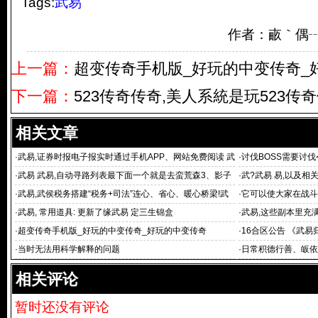
Tags:
武易
作者：畞｀偶┄┆
上一篇：
超变传奇手机版_好玩的中变传奇_
下一篇：
523传奇传奇,美人系統是玩523传奇
相关文章
·
武易,证券时报电子报实时通过手机APP、网站免费阅读 武
·
讨伐BOSS需要讨伐
易 重大
·
武易 武易,自动寻路列表最下面一个就是去蛮荒森3、影子
·
武?武易 易,以及
武易你很
·
武易,武侯税务搭建“税务+司法”连心、省心、暖心桥梁!武
·
它可以使大家在战斗
易
·
武易, 常用道具: 更新了缘武易 定三生锦盒
·
武易,这些副本里充
·
超变传奇手机版_好玩的中变传奇_好玩的中变传奇
·
16合区公告 《武易
·
当时无法用科学解释的问题
·
日常积德行善、皈依
相关评论
暂时还没有评论