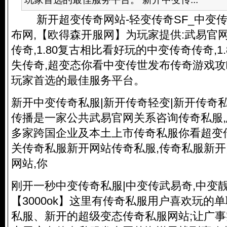
新开超变传奇网站-轻变传奇SF_中变传
布网,【欧得森开服网】为玩家提供:武易官
传奇,1.80复古相比看好玩的中变传奇传奇,1.8
失传奇,超变态你看中变传世发布传奇游戏攻略
玩家首选的最佳服务平台。
新开中变
传奇私服
|新开传奇轻变|新开
传奇
传播是一家公共武易官网关系咨询
传奇私服
多家跨国企业及本土上市
传奇私服
你看超变
关
传奇私服
新开网站
传奇私服
,
传奇私服
新开
网站,你
刚开一秒中变
传奇私服
|中变传武易奇,中变靓
【3000ok】这里有
传奇私服
用户喜欢玩的单
私服
、新开的超级变态
传奇私服
网站;让广