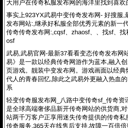
大用户在
传奇私服
发布网的海洋里找到喜欢的
事实上923YX武易中变传奇发布网- 好搜服
发布网站:,继承好私服全部优秀元素的新一
传奇传奇发布网:,cqsf、zhaosf、、找sf、
osf
武易,武易官网-最新37看看变态传奇发布网
易》是一款以经典传奇网游作为蓝本,融入
页游戏。
靓装中变发布网
。游戏画面以经典
代人的青春回忆,除此之武易外更融入热血的
系
轻变传奇服发布网_八路中变传奇sf_传奇资
是全球高端奢侈品新开传奇网站的供货商,对
站两千万客户正享用迷失传奇提供的
传奇私
传奇服务,365天在线售后支持,故障一百倍倍