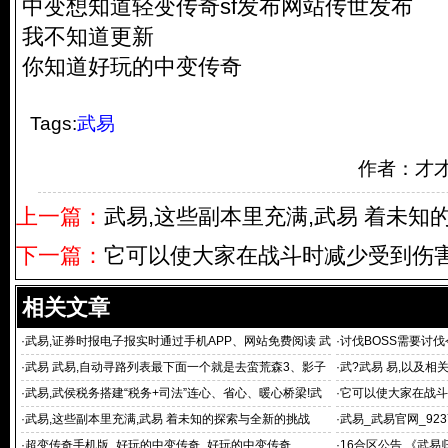
中变想知道轻变传奇sf发布网站传世发布
我不知道更新
你知道好玩的中变传奇
Tags:
武易
作者：才
上一篇：
武易,这些副本里充满,武易 着未知
下一篇：
它可以使大家在战斗时减少受到伤害
相关文章
·
武易,证券时报电子报实时通过手机APP、网站免费阅读 武
·
讨伐BOSS需要讨伐
易 重大
·
武易 武易,自动寻路列表最下面一个就是去蛮荒森3、影子
·
武?武易 易,以及
武易你很
·
武易,武侯税务搭建“税务+司法”连心、省心、暖心桥梁!武
·
它可以使大家在战斗
易
·
武易,这些副本里充满,武易 着未知的探索与全新的挑战
·
武易_武易官网_923
·
超变传奇手机版_好玩的中变传奇_好玩的中变传奇
·
16合区公告 《武易