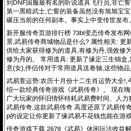
到DNF国服最有名的听说道具飞行员,非亡誓
第一黑暗武士,亡誓的装备虽然没有旭旭宝宝
碾压当前的任何副本。事实上
中变传世发布
新开服传奇页游排行榜 73bt变态传奇发布网
景,武易传奇商城物品是什么? 属性相关: 更
供给大家获得修为的道具,有修为丹,强效修为
修为丹的。 常用道具: 更新了缘定三生锦盒,
意(女),伴侣传对于常用道具送卷轴,这些物
武易萱运势:农历十月份十二生肖运势大全!
绍一款经典传奇游戏《武易传奇》。 现在
广大玩家的怀旧情怀特耗武易费时间、人力独
武易传奇,这款武易传奇 高度还原了武易传奇
p的设定让你更新了缘武易不花钱也能在游
传奇游戏下载 2678《武易》休闲玩法收益