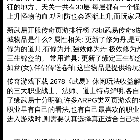
征的地方。天关一共有30层,每层都有一个怪
上升怪物的血,功和防也会逐渐上升,而玩家
新武易开服传奇页游排行榜 73bt武易传奇s
城物品是什么? 属性相关: 更新了修为丹,
修为的道具,有修为丹,强效修为丹,极效修为
三生锦盒的。 常用道具: 更新了缘定三生锦盒
如意(女),伴侣传送卷轴,这些物品是提供给
传奇游戏下载 2678《武易》休闲玩法收益
的三大职业战士、法师、道士特点鲜明,各
了缘武易十分明确,许多ARPG类网页游戏
职业早有自己的看法,也有自己最喜欢的职业
进入游戏时,则需要认真选择真正适合自己