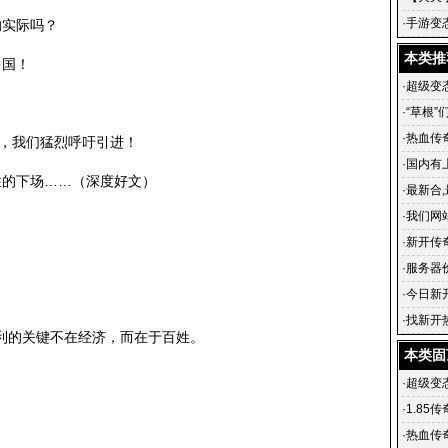
传奇 铸
·
手游变
的实际吗？
级武器
本类推
中国！
·
超级变态
！
·
“草根”
飞
·
热血传
影，我们猛烈呼吁引进！
·
国内有上
性的下场……（深度好文）
·
最新合
英雄合
·
我们网
游戏的
·
新开传
血传奇私
·
服务器
·
今日新开
传奇官
·
找新开
利的关键不在经济，而在于百姓。
传奇在
本类固
·
超级变态
·
1.85
·
热血传