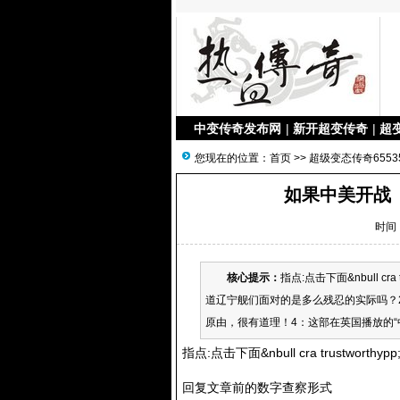
中变传奇发布网
|
新开超变传奇
|
超
您现在的位置：
首页
>>
超级变态传奇6553
如果中美开战
时间：
核心提示：
指点:点击下面&nbull c
道辽宁舰们面对的是多么残忍的实际吗？
原由，很有道理！4：这部在英国播放的“
指点:点击下面&nbull cra trustwort
回复文章前的数字查察形式