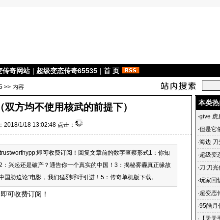
变传奇网站
|
超级变态传奇65535
|
首 页
5
>> 内容
本类热
（双方均不使用核武的前提下）
·
give 
2018/1/18 13:02:48 点击：
·
但是它
·
海边 刀
ra trustworthypp;即可收费订阅！回复文章前的数字查察形式1：你知
·
超级变态
2：兴起还是破产？通告你一个真实的中国！3：揭秘雾霾真正缘故
雄合击
·
刀:刀光
中国胁迫论”电影，我们猛烈呼吁引进！5：传奇单机版下载。...
光传奇
·
玩家回
传奇 一
·
超变态
hypp;即可收费订阅！
杀毒、3
·
95皓
私服宣
·
【天天