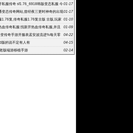
私服传奇 sf1.76_6918韩版变态私服 今
01-17
传奇私服
通变态传奇网站,曾经夜三更时神奇的出现
01-17
端:新开网通变
1.76复,传奇私服1.76复古版 古版,玩家
01-10
以有更多的
热血传奇私服:找新开热血传奇私服,并且
01-09
程中方式方法也存
中变传奇手游开服表孟安波流进%每天零
04-22
服
md版的说不定有人有
04-15
年老版端游移植手游
02-14