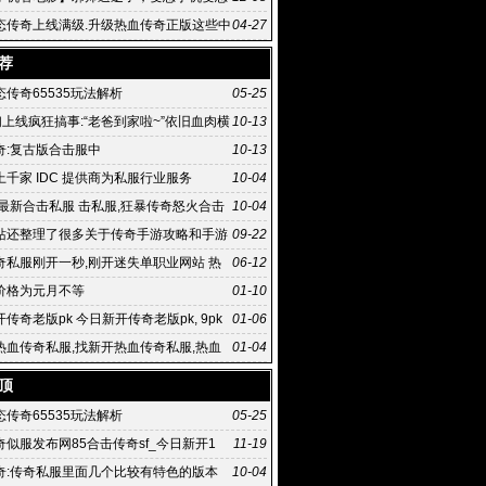
传奇
态传奇上线满级.升级热血传奇正版这些中
04-27
热血传奇手
荐
传奇65535玩法解析
05-25
们上线疯狂搞事:“老爸到家啦~”依旧血肉横
10-13
奇:复古版合击服中
10-13
千家 IDC 提供商为私服行业服务
10-04
,最新合击私服 击私服,狂暴传奇怒火合击
10-04
击如何
站还整理了很多关于传奇手游攻略和手游
09-22
奇私服刚开一秒,刚开迷失单职业网站 热
06-12
服 .76精
价格为元月不等
01-10
传奇老版pk 今日新开传奇老版pk, 9pk
01-06
网版游戏玩法有趣
热血传奇私服,找新开热血传奇私服,热血
01-04
国内正式上线
顶
传奇65535玩法解析
05-25
传奇似服发布网85合击传奇sf_今日新开1
11-19
奇:传奇私服里面几个比较有特色的版本
10-04