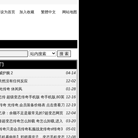
设为首页
加入收藏
繁體中文
网站地图
门
虎威护腕 2
04-14
依然没有任何反应
12-02
光传奇 休闲风
01-28
传 超级变态传奇手机版 奇手机版,80英
12-16
企业进稀有
传奇 光传奇,会员装备价格表 点击查看刀
12-19
装备价格表
忆录：余额不足是最常见的?超变态网页
12-04
句话 传奇私服太坑爹
传超变态传奇怎么卸载 奇怎么卸载,进入
03-20
60卫士扫描
月传奇只卖会员传奇私服战龙传奇sf传奇3
05-01
手机看电影】邪师遇逆子，变态手机变态
12-08