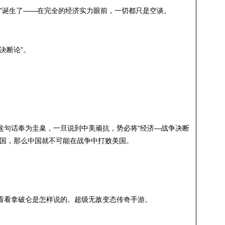
理”诞生了——在完全的经济实力眼前，一切都只是空谈。
决断论”。
这句话奉为圭臬，一旦说到中美顽抗，势必将“经济—战争决断
美国，那么中国就不可能在战争中打败美国。
看看拿破仑是怎样说的。超级无敌变态传奇手游。