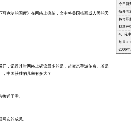
·
今日新开
晚新开
·
新开网
不可克制的国度》在网络上疯传，文中将美国描画成人类的天
在网吧里
·
传奇私服
们将可
·
找新开
玩的过
·
4、俺
点开新
·
如果c
·
2006
展开，记得其时网络上磋议最多的是，超变态手游传奇。若是
），中国获胜的几率有多大？
穷接近于零。
国网友的成见。