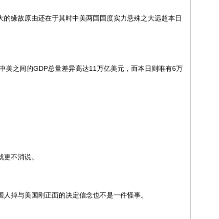
大的缘故原由还在于其时中美两国国度实力悬殊之大远超本日
，中美之间的GDP总量差异高达11万亿美元，而本日则唯有6万
就更不消说。
国人掉与美国刚正面的决定信念也不是一件怪事。