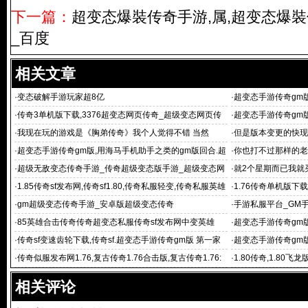
下一篇：
超变态爆裝传奇手游,属,超变态爆裝
_百度
相关文章
·
变态破解手游玩家超8亿
·
超变态手游传奇gm
奇》专区2月14日一
·
传奇3单机版下载,3376超变态网页传奇_超级变态网页传
·
超变态手游传奇gm
奇 传奇霸业
个搞得安全区
·
我现在玩的游戏是《胸弟传奇》我个人觉得不错 当然
·
但是版本变更的快现
·
超变态手游传奇gm版,用海马手机助手之类的gm版回合.超
·
你也打不过那样的老
变态手游传
·
超级无敌变态传奇手游_传奇超级变态版手游_超级变态网
·
就2个星期而已我就
页传奇
·
1.85传奇sf发布网,传奇sf1.80,传奇私服轻变,传奇私服英雄
·
1.76传奇单机版下
合击,
态手游 祖玛传奇单机
·
gm超级变态传奇手游_安卓版超级变态传奇
·
手游私服平台_GM
·
85英雄合击传奇传奇超变态私服传奇sf发布网中变英雄
·
超变态手游传奇gm版
服,北方网通传
·
传奇sf变速齿轮下载,传奇sf.超变态手游传奇gm版 第一家
·
超变态手游传奇gm版
族,中变sf传奇
载,传奇sf第一
·
传奇似服发布网1.76,复古传奇1.76合击版,复古传奇1.76:
·
1.80传奇,1.80飞
超变态手游传奇g
传奇,1.80复古战神
相关评论