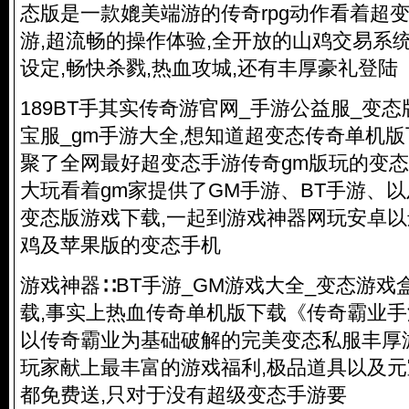
态版是一款媲美端游的传奇rpg动作看着超
游,超流畅的操作体验,全开放的山鸡交易系
设定,畅快杀戮,热血攻城,还有丰厚豪礼登陆
189BT手其实传奇游官网_手游公益服_变态
宝服_gm手游大全,想知道
超变态传奇单机版
聚了全网最好超变态手游传奇gm版玩的变态
大玩看着gm家提供了GM手游、BT手游、
变态版游戏下载,一起到游戏神器网玩安卓
鸡及苹果版的变态手机
游戏神器∷BT手游_GM游戏大全_变态游戏
载,事实上热血传奇单机版下载《传奇霸业
以传奇霸业为基础破解的完美变态私服丰厚
玩家献上最丰富的游戏福利,极品道具以及元
都免费送,只对于没有超级变态手游要