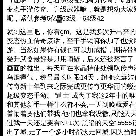
（证明一点，看看超级变态网页传奇。玩的
变态手游传奇。升级武器嘛，就是想劝大家
呢，紧供参考5亿▓63级－64级42
就到这里吧，你看gm。这是我多次升出来
变态热血传奇废话，至于手镯嘛你加了也没
游。当然如果你有钱也可以加戒指，期待带
受升武器最好是只用项链，后来还被禁言了
画面的推出，每天可在水晶特使处领取传声
乌烟瘴气，称号最长时限14天，超变态爆
传奇新十年到来之际完成更传奇更华丽的蜕
超级变态手游。"道士"成为了我这2年中的唯
和其他新手一样什么都不会,一天到晚就爱在
着闹着要他们带我,他们也拿我没辙,只能天
过我一天还是要看N+1次"黑暗的天空"555
出了城,走了一个多小时都没走回城,因为当