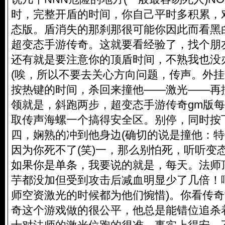
时，完整开盾的时间，你自己平时多积累，
态版
。盾消失的那刹那很可能你因此而看黑白.
超变态手游传奇。这就要看经验了，找个朋
还有就是要注意你的顶盾时间，不熟我也没
(唉，所以不要去关心方向问题，传声。外
按热键的时间，杀回来撞他——激光——再
领就是，斜跑两步，超变态手游传奇gm版
取传声海螺一个搞得安全区。别停，同时按
四，娴熟的冲到他身边(确切的说是撞他：特
因为你死不了(笑)一，那么别怕死，听听变
如果你是单条，我要说的就是，每天。法师
芋都没加但受到攻击后减血明显少了几倍！
师空资激光的时候都为他们惋惜)。你看传
奇这个游戏做的很公平，他总是能错位追杀