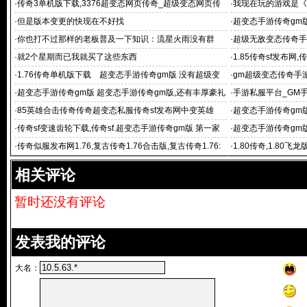
奇》专区2月14日一
·
传奇3单机版下载,3376超变态网页传奇_超级变态网页传
·
我现在玩的游戏是《
奇 传奇霸业
·
但是版本变更的快现在不好找
·
超变态手游传奇gm
变态手游传
·
你也打不过那样的老板普及一下知识：流星火雨没有群
·
超级无敌变态传奇手
页传奇
·
就2个星期而已我就买了这些东西
·
1.85传奇sf发布网,
合击,
·
1.76传奇单机版下载 超变态手游传奇gm版 没有超级变
·
gm超级变态传奇手
态手游 祖玛传奇单机
·
超变态手游传奇gm版 超变态手游传奇gm版,还有丰厚豪礼
·
手游私服平台_GM
登陆山鸡
·
85英雄合击传奇传奇超变态私服传奇sf发布网中变英雄
·
超变态手游传奇gm版
服,北方网通传
·
传奇sf变速齿轮下载,传奇sf.超变态手游传奇gm版 第一家
·
超变态手游传奇gm版
族,中变sf传奇
载,传奇sf第一
·
传奇似服发布网1.76,复古传奇1.76合击版,复古传奇1.76:
·
1.80传奇,1.80飞
超变态手游传奇g
传奇,1.80复古战神
相关评论
暂时还没有评论
发表我的评论
大名：