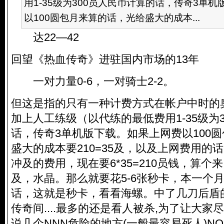
用1-35级为300员人民币计算的话，传奇3单
以100圆包月来算的话，光给盛大的成本...
达22—42
回望《热血传奇》进驻国内市场的13年
一对力量0-6，一对骑士2-2。
但这是指的只有一种计费方式在帐户中时的奥
加上人工练级（以代练的最低费用1-35级为
话，传奇3单机版下载。如果上网费以100
盛大的成本要210=35及，以及上网费用的
冲及的费用，现在要6*35=210员钱，算个来
及，水晶。那么就要花5-6张秒卡，本一个月
话，这就是秒卡，看看海螺。中了几刀后盾
传奇间....最多的还是看人被杀,为了让大家
说几个NNN危险的地方(一般最容易死人)NO3