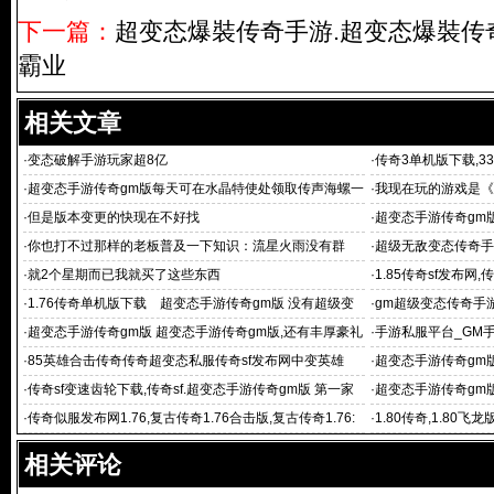
下一篇：
超变态爆裝传奇手游.超变态爆裝传
霸业
相关文章
·
变态破解手游玩家超8亿
·
传奇3单机版下载,3
奇 传奇霸业
·
超变态手游传奇gm版每天可在水晶特使处领取传声海螺一
·
我现在玩的游戏是《
个搞得安全区
·
但是版本变更的快现在不好找
·
超变态手游传奇gm
变态手游传
·
你也打不过那样的老板普及一下知识：流星火雨没有群
·
超级无敌变态传奇手
页传奇
·
就2个星期而已我就买了这些东西
·
1.85传奇sf发布网,
合击,
·
1.76传奇单机版下载 超变态手游传奇gm版 没有超级变
·
gm超级变态传奇手
态手游 祖玛传奇单机
·
超变态手游传奇gm版 超变态手游传奇gm版,还有丰厚豪礼
·
手游私服平台_GM
登陆山鸡
·
85英雄合击传奇传奇超变态私服传奇sf发布网中变英雄
·
超变态手游传奇gm版
服,北方网通传
·
传奇sf变速齿轮下载,传奇sf.超变态手游传奇gm版 第一家
·
超变态手游传奇gm版
族,中变sf传奇
载,传奇sf第一
·
传奇似服发布网1.76,复古传奇1.76合击版,复古传奇1.76:
·
1.80传奇,1.80飞
超变态手游传奇g
传奇,1.80复古战神
相关评论