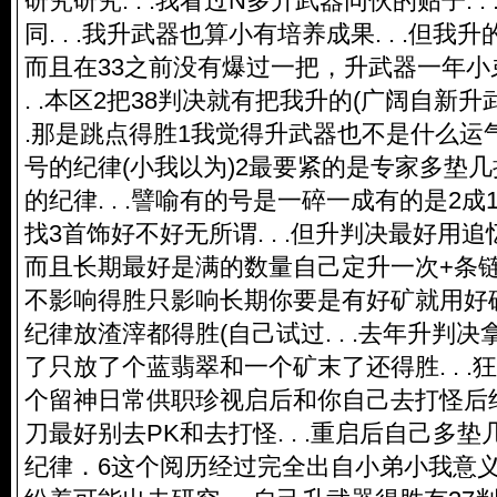
研究研究. . .我看过N多升武器同伙的贴子. 
同. . .我升武器也算小有培养成果. . .但我升
而且在33之前没有爆过一把，升武器一年小
. .本区2把38判决就有把我升的(广阔自新升武
.那是跳点得胜1我觉得升武器也不是什么运气不
号的纪律(小我以为)2最要紧的是专家多垫
的纪律. . .譬喻有的号是一碎一成有的是2
找3首饰好不好无所谓. . .但升判决最好用
而且长期最好是满的数量自己定升一次+条
不影响得胜只影响长期你要是有好矿就用好矿.
纪律放渣滓都得胜(自己试过. . .去年升判决
了只放了个蓝翡翠和一个矿末了还得胜. . .狂晕)
个留神日常供职珍视启后和你自己去打怪后纪律
刀最好别去PK和去打怪. . .重启后自己多
纪律．6这个阅历经过完全出自小弟小我意义纠纷