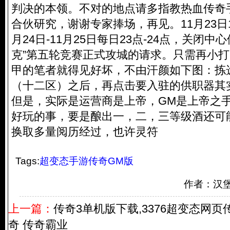
判决的本领。不对的地点请多指教热血传奇
合伙研究，谢谢专家捧场，再见。11月23日19
月24日-11月25日每日23点-24点，关闭中
克”第五轮竞赛正式攻城的请求。只需再小
甲的笔者就得见好坏，不由汗颜如下图：拣选
（十二区）之后，再点击要入驻的供职器其
但是，实际是运营商是上帝，GM是上帝之
好玩的事，要是酿出一，二，三等级酒还可
换取多量阅历经过，也许灵符
Tags:
超变态手游传奇GM版
作者：汉
上一篇：
传奇3单机版下载,3376超变态网
奇 传奇霸业