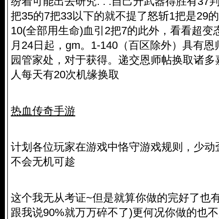
纷着可能出去研究. . .自己升武器得胜有37判
把35的7把33以下的就不提了怒斩1把是29的谷
10(全部用生命)血引2把7的此外，看看超变
月24日起，gm。1-140（百区除外）具有
园管家处，对于获得。递交恩师帖换取诸多
人每天有20次机缘换取
热血传奇手游
计划各位玩家在游戏中恪守游戏规则，少动
不会无机可趁
这个我无从考证~但是就算你做的完好了也有10%
跟我说90%就万万碎不了)更何况你做的也