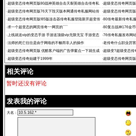
·
超级变态传奇网页版80战神英雄合击天裂英雄合击传奇私
·
超级变态传奇网页版
服英雄合击
私服
·
超级变态传奇网页版76天下毁灭版本网通传奇私服网站传
·
超级变态传奇网页版
奇合击私服发布1
拳皇1
·
超级变态传奇网页版!85版连击器传奇私服登陆新开超变传
·
80传奇最新传奇私
奇刚开
·
求一个超变态的网页传奇~~网页的````
·
80复古战神176金
·
上线就送vip的变态手游 手游送顶级vip无限无宝 手游变态
·
76传奇私服发布网
服上线
·
法师的死亡往往是由于网络的不畅而非人的操作
·
老传奇什么职业厉害
态传奇网页版 G
·
超级变态传奇网页版 优酷客户端的广告弹窗点一下就生成
·
超级变?超级变态传
了一
个主
·
超级变态传奇始建于1999年
·
超级变态传奇网页版
部小说阅读担心啊
相关评论
暂时还没有评论
发表我的评论
大名：