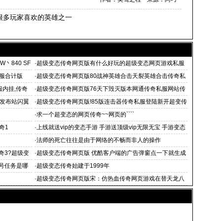
很多玩家喜欢的英雄之一
丶840 SF
·
超级变态传奇网页版有什么好玩的超级变态网页游戏私服
私服合计版
·
超级变态传奇网页版80战神英雄合击天裂英雄合击传奇私
服英雄合击
服内挂,传奇
·
超级变态传奇网页版76天下毁灭版本网通传奇私服网站传
奇合击私服发布1
服发布站闪翼
·
超级变态传奇网页版!85版连击器传奇私服登陆新开超变传
奇刚开
·
求一个超变态的网页传奇~~网页的````
奇1
·
上线就送vip的变态手游 手游送顶级vip无限无宝 手游变态
服上线
·
法师的死亡往往是由于网络的不畅而非人的操作
奇3?超级变
·
超级变态传奇网页版 优酷客户端的广告弹窗点一下就生成
了一
号任务是哪
·
超级变态传奇始建于1999年
·
超级变态传奇网页版宋：仿热血传奇网页游戏在替天龙八
部小说阅读担心啊