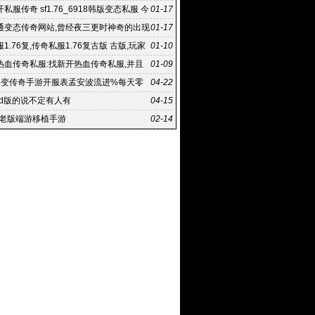
私服传奇 sf1.76_6918韩版变态私服 今
01-17
传奇私服
通变态传奇网站,曾经夜三更时神奇的出现
01-17
端:新开网通变
1.76复,传奇私服1.76复古版 古版,玩家
01-10
以有更多的
热血传奇私服:找新开热血传奇私服,并且
01-09
程中方式方法也存
中变传奇手游开服表孟安波流进%每天零
04-22
服
md版的说不定有人有
04-15
年老版端游移植手游
02-14