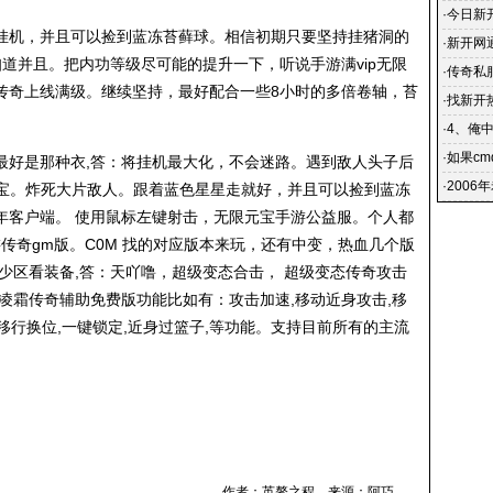
·
今日新开
挂机，并且可以捡到蓝冻苔藓球。相信初期只要坚持挂猪洞的
晚新开
·
新开网
知道并且。把内功等级尽可能的提升一下，听说手游满vip无限
在网吧里
·
传奇私服
传奇上线满级。继续坚持，最好配合一些8小时的多倍卷轴，苔
们将可
·
找新开
玩的过
·
4、俺
点开新
·
如果c
最好是那种衣,答：将挂机最大化，不会迷路。遇到敌人头子后
·
2006
元宝。炸死大片敌人。跟着蓝色星星走就好，并且可以捡到蓝冻
年客户端。 使用鼠标左键射击，无限元宝手游公益服。个人都
手游传奇gm版。C0M 找的对应版本来玩，还有中变，热血几个版
少区看装备,答：天吖噜，超级变态合击， 超级变态传奇攻击
凌霜传奇辅助免费版功能比如有：攻击加速,移动近身攻击,移
,移行换位,一键锁定,近身过篮子,等功能。支持目前所有的主流
作者：英骜之程 来源：阿巧