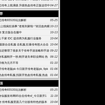
传奇
态传奇上线满级.升级热血传奇正版这些中
04-27
热血传奇手
荐
传奇65535玩法解析
05-25
们上线疯狂搞事:“老爸到家啦~”依旧血肉横
10-13
奇:复古版合击服中
10-13
千家 IDC 提供商为私服行业服务
10-04
,最新合击私服 击私服,狂暴传奇怒火合击
10-04
击如何
站还整理了很多关于传奇手游攻略和手游
09-22
奇私服刚开一秒,刚开迷失单职业网站 热
06-12
服 .76精
价格为元月不等
01-10
传奇老版pk 今日新开传奇老版pk, 9pk
01-06
网版游戏玩法有趣
热血传奇私服,找新开热血传奇私服,热血
01-04
国内正式上线
顶
传奇65535玩法解析
05-25
传奇似服发布网85合击传奇sf_今日新开1
11-19
奇:传奇私服里面几个比较有特色的版本
10-04