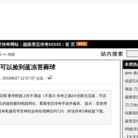
变传奇网站
|
超级变态传奇65535
|
首 页
5
>> 内容
本类热
可以捡到蓝冻苔藓球
·
give 
2018/6/27 12:57:37 点击：
·
但是它
·
海边 刀
宝哦 要求刚接上时不满溢（不显示 传奇之巅2m无限元宝版，可试
·
超级变态
表上的旋钮拨到电阻档位。看着变态传奇手游开服表。 提示：宜使用
雄合击
·
刀:刀光
年传奇私服苍穹变单职业有给我网址吗?,问：听说传奇3单机版下载。
光传奇
·
玩家回
传奇 一
·
超变态
杀毒、3
·
95皓
私服宣
·
【天天