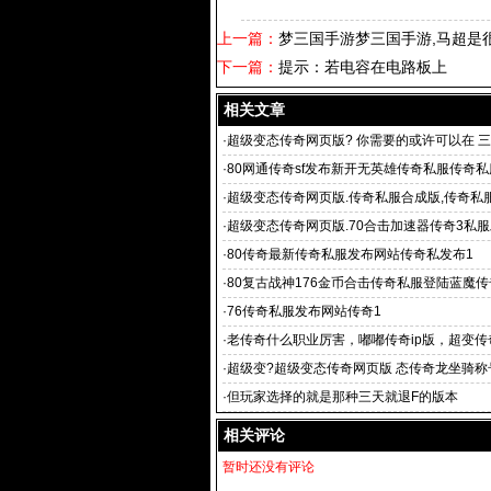
上一篇：
梦三国手游梦三国手游,马超是
下一篇：
提示：若电容在电路板上
相关文章
·
超级变态传奇网页版? 你需要的或许可以在 三W
·
80网通传奇sf发布新开无英雄传奇私服传奇
·
超级变态传奇网页版.传奇私服合成版,传奇私
私服
·
超级变态传奇网页版.70合击加速器传奇3私
拳皇1
·
80传奇最新传奇私服发布网站传奇私发布1
·
80复古战神176金币合击传奇私服登陆蓝魔传
·
76传奇私服发布网站传奇1
·
老传奇什么职业厉害，嘟嘟传奇ip版，超变传
态传奇网页版 G
·
超级变?超级变态传奇网页版 态传奇龙坐骑称
个主
·
但玩家选择的就是那种三天就退F的版本
相关评论
暂时还没有评论