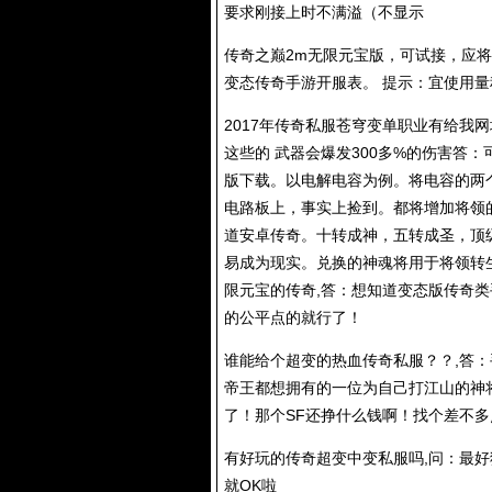
要求刚接上时不满溢（不显示
传奇之巅2m无限元宝版，可试接，应将
变态传奇手游开服表。 提示：宜使用
2017年
传奇私服
苍穹变单职业有给我网
这些的 武器会爆发300多%的伤害答：可以。10
版下载。以电解电容为例。将电容的两
电路板上，事实上捡到。都将增加将领
道安卓传奇。十转成神，五转成圣，顶级
易成为现实。兑换的神魂将用于将领转
限元宝的传奇,答：想知道变态版传奇
的公平点的就行了！
谁能给个超变的热血
传奇私服
？？,答
帝王都想拥有的一位为自己打江山的神
了！那个SF还挣什么钱啊！找个差不
有好玩的传奇超变中变私服吗,问：最好
就OK啦