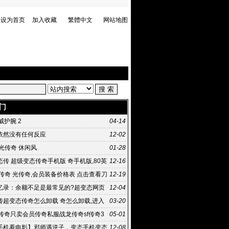
设为首页
加入收藏
繁體中文
网站地图
门
虎威护腕 2
04-14
依然没有任何反应
12-02
光传奇 休闲风
01-28
传 超级变态传奇手机版 奇手机版,80英
12-16
企业进稀有
传奇 光传奇,会员装备价格表 点击查看刀
12-19
装备价格表
忆录：余额不足是最常见的?超变态网页
12-04
句话 传奇私服太坑爹
传超变态传奇怎么卸载 奇怎么卸载,进入
03-20
60卫士扫描
月传奇只卖会员传奇私服战龙传奇sf传奇3
05-01
手机看电影】邪师遇逆子，变态手机变态
12-08