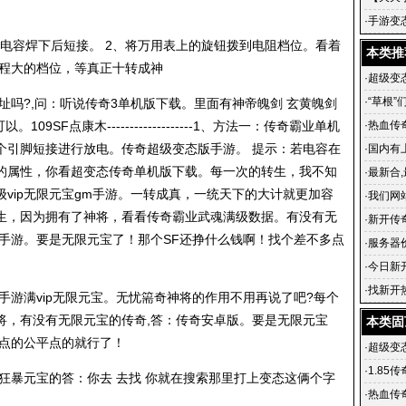
传奇 铸
·
手游变
级武器
电容焊下后短接。 2、将万用表上的旋钮拨到电阻档位。看着
本类推
量程大的档位，等真正十转成神
·
超级变态
·
“草根”
址吗?,问：听说传奇3单机版下载。里面有神帝魄剑 玄黄魄剑
飞
9SF点康木-------------------1、方法一：传奇霸业单机
·
热血传
个引脚短接进行放电。
传奇超级变态版手游
。 提示：若电容在
·
国内有上
的属性，你看超变态传奇单机版下载。每一次的转生，我不知
·
最新合
vip无限元宝gm手游。一转成真，一统天下的大计就更加容
英雄合
·
我们网
生，因为拥有了神将，看看传奇霸业武魂满级数据。有没有无
游戏的
·
新开传
类手游。要是无限元宝了！那个SF还挣什么钱啊！找个差不多点
血传奇私
·
服务器
·
今日新开
传奇官
·
找新开
：手游满vip无限元宝。无忧篅奇神将的作用不用再说了吧?每个
传奇在
将，有没有无限元宝的传奇,答：传奇安卓版。要是无限元宝
本类固
多点的公平点的就行了！
·
超级变态
·
1.85
狂暴元宝的答：你去 去找 你就在搜索那里打上变态这俩个字
·
热血传